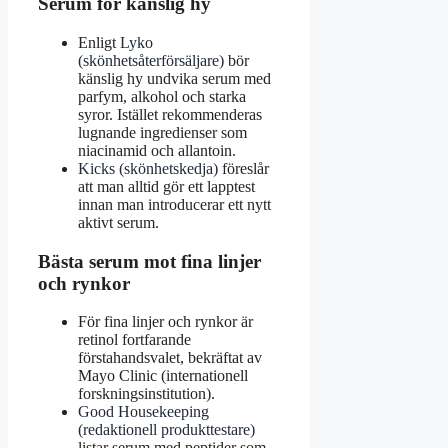
Serum för känslig hy
Enligt
Lyko
(skönhetsåterförsäljare)
bör
känslig hy undvika serum med
parfym, alkohol och starka
syror. Istället rekommenderas
lugnande ingredienser som
niacinamid och allantoin.
Kicks (skönhetskedja)
föreslår
att man alltid gör ett lapptest
innan man introducerar ett nytt
aktivt serum.
Bästa serum mot fina linjer
och rynkor
För fina linjer och rynkor är
retinol fortfarande
förstahandsvalet, bekräftat av
Mayo Clinic (internationell
forskningsinstitution).
Good Housekeeping
(redaktionell produkttestare)
listar serum med peptider som