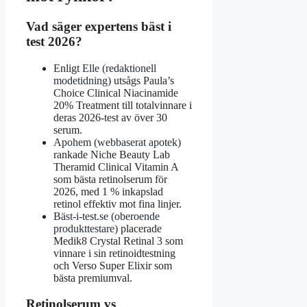
Vad säger expertens bäst i
test 2026?
Enligt
Elle (redaktionell
modetidning)
utsågs Paula’s
Choice Clinical Niacinamide
20% Treatment till totalvinnare i
deras 2026-test av över 30
serum.
Apohem (webbaserat apotek)
rankade Niche Beauty Lab
Theramid Clinical Vitamin A
som bästa retinolserum för
2026, med 1 % inkapslad
retinol effektiv mot fina linjer.
Bäst-i-test.se (oberoende
produkttestare)
placerade
Medik8 Crystal Retinal 3 som
vinnare i sin retinoidtestning
och Verso Super Elixir som
bästa premiumval.
Retinolserum vs