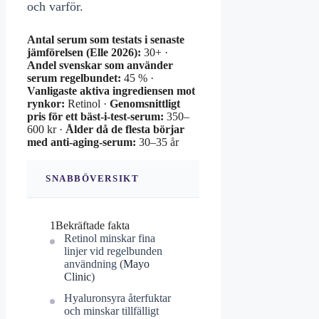
och varför.
Antal serum som testats i senaste
jämförelsen (Elle 2026):
30+ ·
Andel svenskar som använder
serum regelbundet:
45 % ·
Vanligaste aktiva ingrediensen mot
rynkor:
Retinol ·
Genomsnittligt
pris för ett bäst-i-test-serum:
350–
600 kr ·
Ålder då de flesta börjar
med anti-aging-serum:
30–35 år
SNABBÖVERSIKT
1
Bekräftade fakta
Retinol minskar fina
linjer vid regelbunden
användning (
Mayo
Clinic
)
Hyaluronsyra återfuktar
och minskar tillfälligt