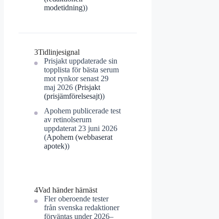
modetidning)
)
3
Tidlinjesignal
Prisjakt uppdaterade sin
topplista för bästa serum
mot rynkor senast 29
maj 2026 (
Prisjakt
(prisjämförelsesajt)
)
Apohem publicerade test
av retinolserum
uppdaterat 23 juni 2026
(
Apohem (webbaserat
apotek)
)
4
Vad händer härnäst
Fler oberoende tester
från svenska redaktioner
förväntas under 2026–