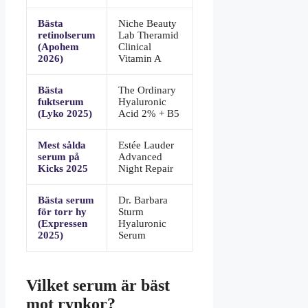
2026
Bästa
Niche Beauty
retinolserum
Lab Theramid
(Apohem
Clinical
2026)
Vitamin A
Bästa
The Ordinary
fuktserum
Hyaluronic
(Lyko 2025)
Acid 2% + B5
Mest sålda
Estée Lauder
serum på
Advanced
Kicks 2025
Night Repair
Bästa serum
Dr. Barbara
för torr hy
Sturm
(Expressen
Hyaluronic
2025)
Serum
Vilket serum är bäst
mot rynkor?