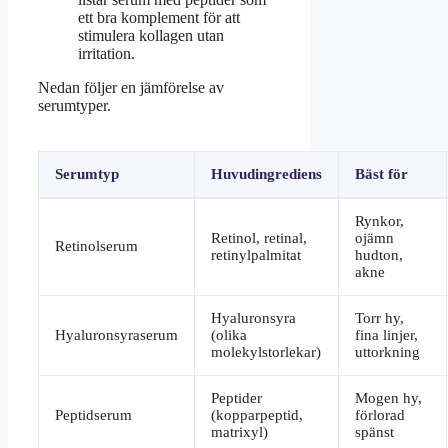
ett bra komplement för att
stimulera kollagen utan
irritation.
Nedan följer en jämförelse av
serumtyper.
Serumtyp
Huvudingrediens
Bäst för
Jämförelse
Rynkor,
av
Retinol, retinal,
ojämn
serumtyper
Retinolserum
retinylpalmitat
hudton,
akne
Hyaluronsyra
Torr hy,
Hyaluronsyraserum
(olika
fina linjer,
molekylstorlekar)
uttorkning
Peptider
Mogen hy,
Peptidserum
(kopparpeptid,
förlorad
matrixyl)
spänst