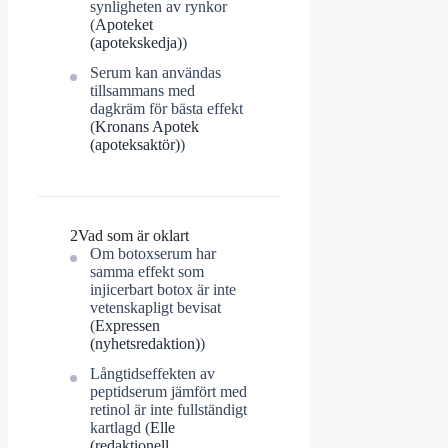
synligheten av rynkor
(
Apoteket
(apotekskedja)
)
Serum kan användas
tillsammans med
dagkräm för bästa effekt
(
Kronans Apotek
(apoteksaktör)
)
2
Vad som är oklart
Om botoxserum har
samma effekt som
injicerbart botox är inte
vetenskapligt bevisat
(
Expressen
(nyhetsredaktion)
)
Långtidseffekten av
peptidserum jämfört med
retinol är inte fullständigt
kartlagd (
Elle
(redaktionell