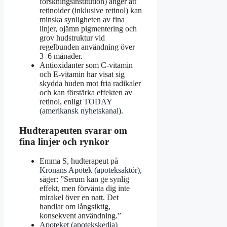
forskningsinstitution) anger att
retinoider (inklusive retinol) kan
minska synligheten av fina
linjer, ojämn pigmentering och
grov hudstruktur vid
regelbunden användning över
3–6 månader.
Antioxidanter som C-vitamin
och E-vitamin har visat sig
skydda huden mot fria radikaler
och kan förstärka effekten av
retinol, enligt
TODAY
(amerikansk nyhetskanal)
.
Hudterapeuten svarar om
fina linjer och rynkor
Emma S, hudterapeut på
Kronans Apotek (apoteksaktör)
,
säger: ”Serum kan ge synlig
effekt, men förvänta dig inte
mirakel över en natt. Det
handlar om långsiktig,
konsekvent användning.”
Apoteket (apotekskedja)