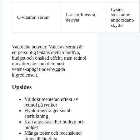
Lyster,
L-askorbinsyra,
solskador,
C-vitamin serum
derivat
antioxidant-
skydd
Vad detta betyder: Valet av serum är
en personlig balans mellan hudtyp,
budget och önskad effekt, men retinol
utmärker sig som den mest
vetenskapligt underbyggda
ingrediensen.
Upsides
Väldokumenterad effekt av
retinol på rynkor
Hyaluronsyra ger snabb
återfuktning
Kan anpassas efter hudtyp och
budget
Många tester och recensioner
finns tillgängliga