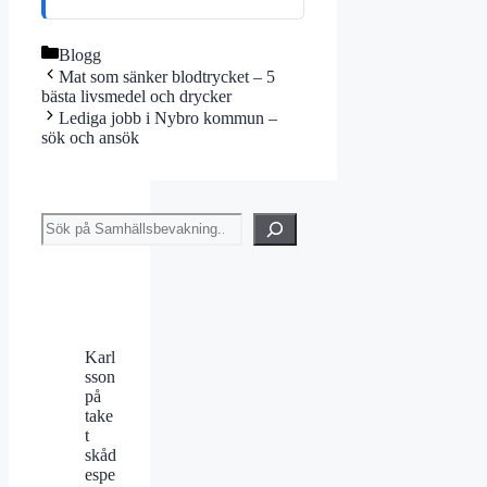
Kategorier
Blogg
Mat som sänker blodtrycket – 5
bästa livsmedel och drycker
Lediga jobb i Nybro kommun –
sök och ansök
Sök
Karl
sson
på
take
t
skåd
espe