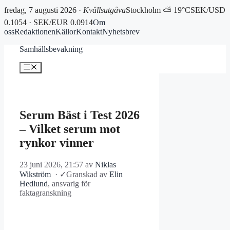
fredag, 7 augusti 2026 ·
Kvällsutgåva
Stockholm ⛅ 19°C
SEK/USD
0.1054 · SEK/EUR 0.0914
Om
oss
Redaktionen
Källor
Kontakt
Nyhetsbrev
Hoppa
Samhällsbevakning
till
innehåll
Meny
Serum Bäst i Test 2026
– Vilket serum mot
rynkor vinner
23 juni 2026, 21:57
av
Niklas
Wikström
·
✓
Granskad av
Elin
Hedlund
, ansvarig för
faktagranskning