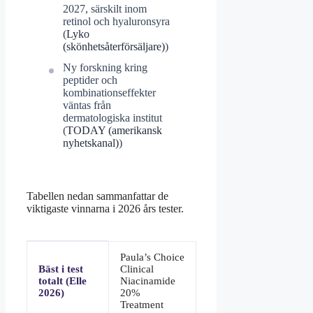
2027, särskilt inom
retinol och hyaluronsyra
(
Lyko
(skönhetsåterförsäljare)
)
Ny forskning kring
peptider och
kombinationseffekter
väntas från
dermatologiska institut
(
TODAY (amerikansk
nyhetskanal)
)
Tabellen nedan sammanfattar de
viktigaste vinnarna i 2026 års tester.
Nyckelfakta
Paula’s Choice
om
Bäst i test
Clinical
serum
totalt (Elle
Niacinamide
bäst
2026)
20%
i
Treatment
test