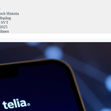
r
och Historia
llspång
på SVT
 2025
filmen