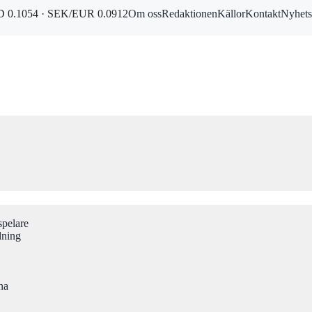
 0.1054 · SEK/EUR 0.0912
Om oss
Redaktionen
Källor
Kontakt
Nyhets
spelare
dning
na