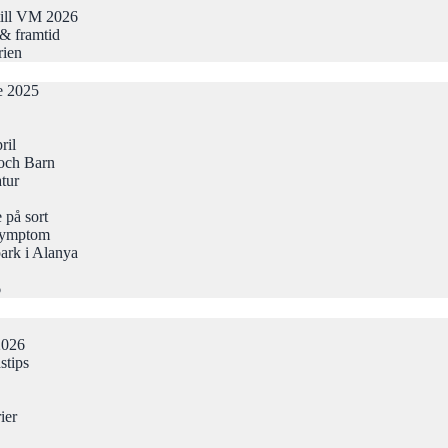
till VM 2026
& framtid
rien
de 2025
ril
och Barn
atur
 på sort
Symptom
ark i Alanya
6
2026
stips
ier