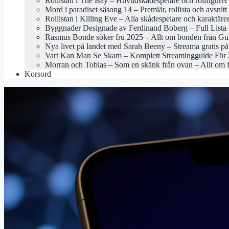
Rollistan i The Bay – Huvudskådespelare och rollfigurer
Mord i paradiset säsong 14 – Premiär, rollista och avsnitt
Rollistan i Killing Eve – Alla skådespelare och karaktäre
Byggnader Designade av Ferdinand Boberg – Full Lista 
Rasmus Bonde söker fru 2025 – Allt om bonden från Gu
Nya livet på landet med Sarah Beeny – Streama gratis 
Vart Kan Man Se Skam – Komplett Streamingguide För
Morran och Tobias – Som en skänk från ovan – Allt om 
Korsord