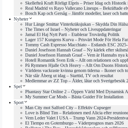
Skellefteå Kraft Rörligt Elpris – Priser Idag och Historik
Real Madrid vs Rayo Vallecano Lineups – Bekräftade el
Bosch Kap och Gersåg – Jämför modeller, laser och batte
Nyheter
Hur Länge Smittar Vinterkräksjukan – Skydda Din Häls
The Times of Israel – Nyheter och Liveuppdateringar
Jamal El Haj Nytt Parti – Etablerar Trovärdig Politik
Lager 157 Kungens Kurva – Prisvärt Mode För Hela Fam
Tommy Cash Espresso Macchiato – Estlands ESC 2025-b
Daniel Josefsson Hannah Graaf – Ny kärlek efter skilsm
Daniel Josefsson Hannah Graaf – Vem är Hannahs nya k
Hotell Romantik Sven Erik – Allt om relationen och uppb
På Rymmen Hjalle Och Heavy – Allt Om Duons Histori
Världens vackraste kvinna genom tiderna – Ikoner och to
När slår Åberg ut idag – Starttid, TV och resultat
Medlemmar av ZZ Top – Ålder, låtar och Sverigebesök 
Spel
Phantasy Star Online 2 – Öppen Värld Med Dynamisk A
My Summer Car Mods – Bästa Guider För Installation
Sport
Man City mot Salford City – Effektiv Cupseger
Love is Blind Tim – Relationen med Alicia efter reunion
Vem Leder Valet I USA – Trump Vann 2024-Presidentva
El Tiempo en Gotemburgo – Väderprognos mars 2026