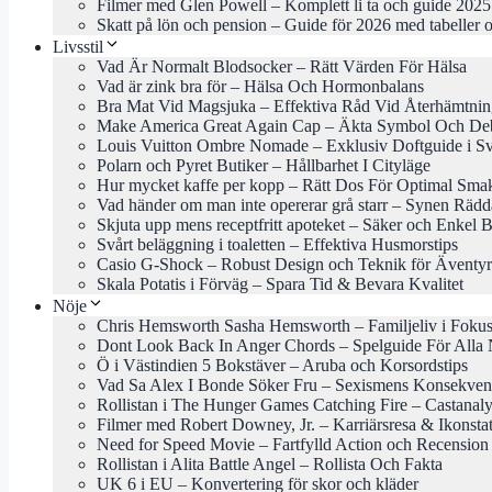
Filmer med Glen Powell – Komplett li ta och guide 2025
Skatt på lön och pension – Guide för 2026 med tabeller o
Livsstil
Vad Är Normalt Blodsocker – Rätt Värden För Hälsa
Vad är zink bra för – Hälsa Och Hormonbalans
Bra Mat Vid Magsjuka – Effektiva Råd Vid Återhämtni
Make America Great Again Cap – Äkta Symbol Och Deb
Louis Vuitton Ombre Nomade – Exklusiv Doftguide i Sv
Polarn och Pyret Butiker – Hållbarhet I Cityläge
Hur mycket kaffe per kopp – Rätt Dos För Optimal Sma
Vad händer om man inte opererar grå starr – Synen Rädd
Skjuta upp mens receptfritt apoteket – Säker och Enkel 
Svårt beläggning i toaletten – Effektiva Husmorstips
Casio G-Shock – Robust Design och Teknik för Äventyr
Skala Potatis i Förväg – Spara Tid & Bevara Kvalitet
Nöje
Chris Hemsworth Sasha Hemsworth – Familjeliv i Foku
Dont Look Back In Anger Chords – Spelguide För Alla 
Ö i Västindien 5 Bokstäver – Aruba och Korsordstips
Vad Sa Alex I Bonde Söker Fru – Sexismens Konsekven
Rollistan i The Hunger Games Catching Fire – Castanal
Filmer med Robert Downey, Jr. – Karriärsresa & Ikonsta
Need for Speed Movie – Fartfylld Action och Recension
Rollistan i Alita Battle Angel – Rollista Och Fakta
UK 6 i EU – Konvertering för skor och kläder