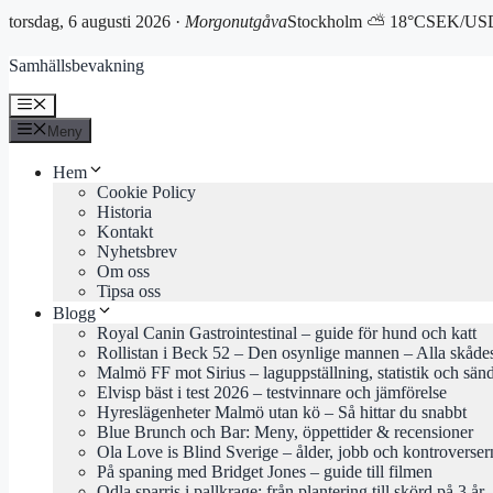
torsdag, 6 augusti 2026 ·
Morgonutgåva
Stockholm ⛅ 18°C
SEK/USD
Hoppa
Samhällsbevakning
till
innehåll
Meny
Meny
Hem
Cookie Policy
Historia
Kontakt
Nyhetsbrev
Om oss
Tipsa oss
Blogg
Royal Canin Gastrointestinal – guide för hund och katt
Rollistan i Beck 52 – Den osynlige mannen – Alla skåde
Malmö FF mot Sirius – laguppställning, statistik och sän
Elvisp bäst i test 2026 – testvinnare och jämförelse
Hyreslägenheter Malmö utan kö – Så hittar du snabbt
Blue Brunch och Bar: Meny, öppettider & recensioner
Ola Love is Blind Sverige – ålder, jobb och kontroverser
På spaning med Bridget Jones – guide till filmen
Odla sparris i pallkrage: från plantering till skörd på 3 år