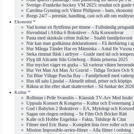
Sverige–Frankrike hockey VM 2025: resultat och guide 
Carolina Gynning och Viktor Philipson – barn, ekonomi 
Borgs 24/7 – premiär, handling, cast och allt om realityse
Ekonomi
Vad kostar en flyttfirma per timme – Fullständig prisgui
Huvudstad i Afrika 6 Bokstäver – Alla Korsordsvar
Pasta med skinksås crème fraîche – Snabb familjefavorit
När kan man godkänna deklarationen – Få återbäring i ap
Hur Många Tänder Har en Människa – Antal för Vuxna 
Steka rimmat fläsk i airfryer – Guide med tid och temper
Flyg till Alicante från Göteborg – Bästa priserna 2025
Hur mycket väger en gurka – Så varierar vikten beroende
Hur Vet Man Att Man Är Gravid – Tidiga Tecken Och 
Tui Blue Village Pascha Bay – Familjehotell med vattenp
Hus till salu Ljusdal – Aktuellt utbud, priser och köptips
Räkna ut lön efter skatt skatteverket – Så funkar det 202
Kultur
Rollistan i Pelle Svanslös – Klassisk TV-Arv Med Insikt
Uppsala Konsert & Kongress – Kultur och Evenemang 
Gud i Babylon 2 Bokstäver – EA, Mytologi och Korsord
Sagan om ringen ordning – Se Film Och Böcker Rätt
Kalle och Hobbe Engelska – Fakta, Tidslinje & Citat
Filmer med Eric Bana – Komplett lista över roller och ser
Mission Impossible-serien-filmer – Alla filmer i ordning