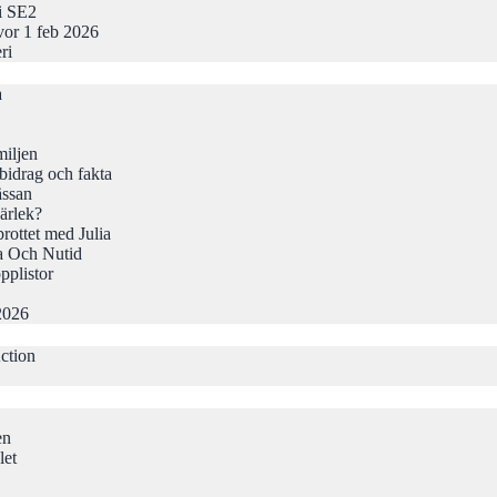
 i SE2
vor 1 feb 2026
ri
a
iljen
idrag och fakta
ässan
ärlek?
rottet med Julia
a Och Nutid
pplistor
2026
ction
en
let