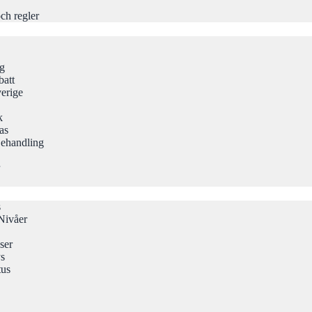
ch regler
ng
att
erige
k
as
Behandling
s
Nivåer
ser
ys
tus