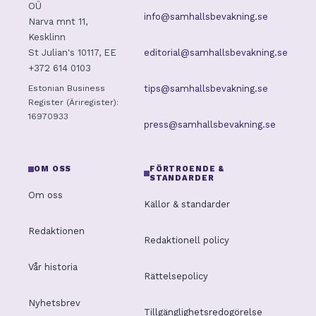
OÜ
info@samhallsbevakning.se
Narva mnt 11,
Kesklinn
editorial@samhallsbevakning.se
St Julian's 10117, EE
+372 614 0103
tips@samhallsbevakning.se
Estonian Business
Register (Äriregister):
16970933
press@samhallsbevakning.se
OM OSS
FÖRTROENDE &
STANDARDER
Om oss
Källor & standarder
Redaktionen
Redaktionell policy
Vår historia
Rättelsepolicy
Nyhetsbrev
Tillgänglighetsredogörelse