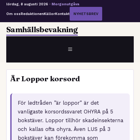
lördag, 8 augusti 2026 ·
Morgonutgåva
Om oss
Redaktionen
Källor
Kontakt
NYHETSBREV
Hoppa
Samhällsbevakning
till
innehåll
MENY
Är Loppor korsord
För ledtråden ”är loppor” är det
vanligaste korsordssvaret OHYRA på 5
bokstäver. Loppor tillhör skadeinsekterna
och kallas ofta ohyra. Även LUS på 3
bokstäver kan förekomma som