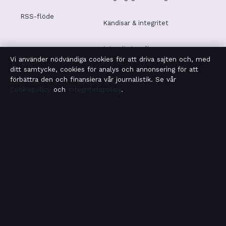
RSS-flöde
Kändisar & integritet
Integritetspolicy
Vi använder nödvändiga cookies för att driva sajten och, med
ditt samtycke, cookies för analys och annonsering för att
förbättra den och finansiera vår journalistik. Se vår
Cookiepolicy
och
Integritetspolicy
.
OM SAMHÄLLSBEVAKNING I KORTHET
Samhällsbevakning är en oberoende svensk digital
nyhetssajt med fokus på film, tv, kultur och
nöjesnyheter. Varje artikel har en namngiven byline,
granskas av en redaktör och faktagranskas innan
publicering.
Vi rättar misstag skyndsamt. Allmänna förfrågningar:
info@samhallsbevakning.se
.