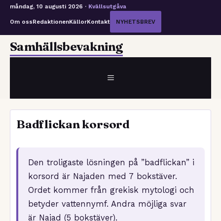
måndag, 10 augusti 2026 ·
Kvällsutgåva
Om oss
Redaktionen
Källor
Kontakt
NYHETSBREV
Hoppa
Samhällsbevakning
till
innehåll
MENY
Badflickan korsord
Den troligaste lösningen på ”badflickan” i
korsord är Najaden med 7 bokstäver.
Ordet kommer från grekisk mytologi och
betyder vattennymf. Andra möjliga svar
är Najad (5 bokstäver).