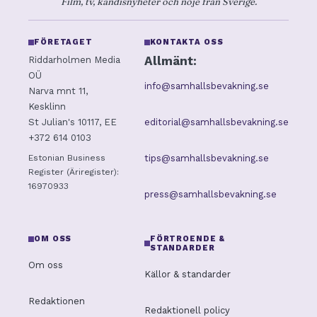
Film, tv, kändisnyheter och nöje från Sverige.
FÖRETAGET
KONTAKTA OSS
Allmänt:
Riddarholmen Media
OÜ
info@samhallsbevakning.se
Narva mnt 11,
Kesklinn
editorial@samhallsbevakning.se
St Julian's 10117, EE
+372 614 0103
tips@samhallsbevakning.se
Estonian Business
Register (Äriregister):
16970933
press@samhallsbevakning.se
OM OSS
FÖRTROENDE &
STANDARDER
Om oss
Källor & standarder
Redaktionen
Redaktionell policy