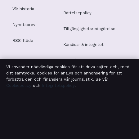
Vår historia
Rättelsepolicy
Nyhetsbrev
Tillgänglighetsredogörelse
RSS-flöde
Kändisar & integritet
Integritetspolicy
Vi använder nödvändiga cookies för att driva sajten och, med
ditt samtycke, cookies för analys och annonsering för att
förbättra den och finansiera vår journalistik. Se vår
Cookiepolicy
och
Integritetspolicy
.
OM SAMHÄLLSBEVAKNING I KORTHET
Samhällsbevakning är en oberoende svensk digital
nyhetssajt med fokus på film, tv, kultur och
nöjesnyheter. Varje artikel har en namngiven byline,
granskas av en redaktör och faktagranskas innan
publicering.