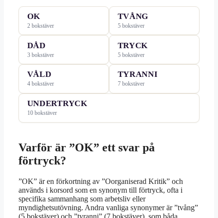
OK
TVÅNG
2 bokstäver
5 bokstäver
DÅD
TRYCK
3 bokstäver
5 bokstäver
VÅLD
TYRANNI
4 bokstäver
7 bokstäver
UNDERTRYCK
10 bokstäver
Varför är ”OK” ett svar på
förtryck?
”OK” är en förkortning av ”Oorganiserad Kritik” och
används i korsord som en synonym till förtryck, ofta i
specifika sammanhang som arbetsliv eller
myndighetsutövning. Andra vanliga synonymer är ”tvång”
(5 bokstäver) och ”tyranni” (7 bokstäver), som båda