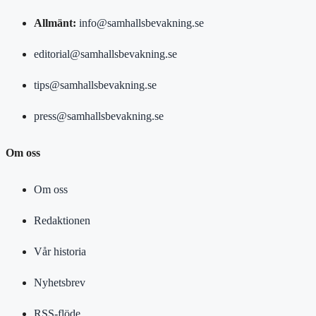
Allmänt:
info@samhallsbevakning.se
editorial@samhallsbevakning.se
tips@samhallsbevakning.se
press@samhallsbevakning.se
Om oss
Om oss
Redaktionen
Vår historia
Nyhetsbrev
RSS-flöde