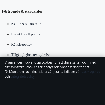
Förtroende & standarder
Källor & standarder
Redaktionell policy
Rättelsepolicy
Tillgänglighetsredogörelse
Vi använder nödvändiga cookies för att driva sajten och, med
Kändisar & integritet
ditt samtycke, cookies för analys och annonsering för att
förbättra den och finansiera vår journalistik. Se vår
Cookiepolicy
Integritetspolicy
och
Integritetspolicy
.
Om Samhällsbevakning i korthet
Samhällsbevakning är en oberoende svensk digital nyhetssajt med
fokus på film, tv, kultur och nöjesnyheter. Varje artikel har en