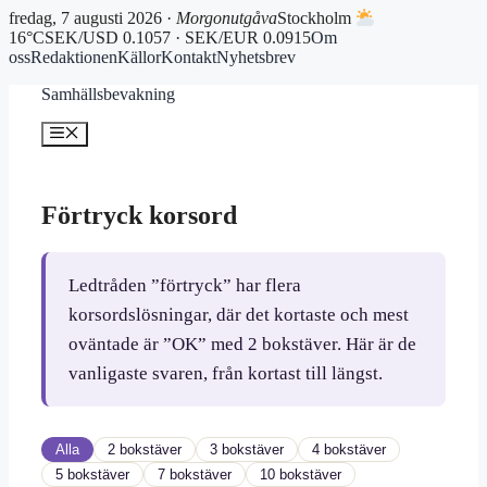
fredag, 7 augusti 2026 ·
Morgonutgåva
Stockholm
16°C
SEK/USD 0.1057 · SEK/EUR 0.0915
Om
oss
Redaktionen
Källor
Kontakt
Nyhetsbrev
Hoppa
Samhällsbevakning
till
innehåll
Meny
Förtryck korsord
Ledtråden ”förtryck” har flera
korsordslösningar, där det kortaste och mest
oväntade är ”OK” med 2 bokstäver. Här är de
vanligaste svaren, från kortast till längst.
Alla
2 bokstäver
3 bokstäver
4 bokstäver
5 bokstäver
7 bokstäver
10 bokstäver