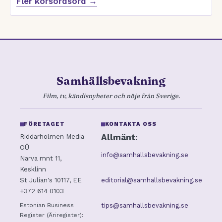
Fler korsordsord →
Samhällsbevakning
Film, tv, kändisnyheter och nöje från Sverige.
FÖRETAGET
KONTAKTA OSS
Allmänt:
Riddarholmen Media
OÜ
info@samhallsbevakning.se
Narva mnt 11,
Kesklinn
editorial@samhallsbevakning.se
St Julian's 10117, EE
+372 614 0103
tips@samhallsbevakning.se
Estonian Business
Register (Äriregister):