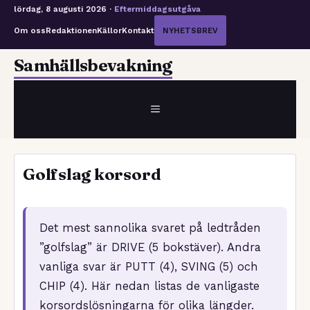
lördag, 8 augusti 2026 ·
Eftermiddagsutgåva
Om oss
Redaktionen
Källor
Kontakt
NYHETSBREV
Hoppa
Samhällsbevakning
till
innehåll
MENY
Golfslag korsord
Det mest sannolika svaret på ledtråden
”golfslag” är DRIVE (5 bokstäver). Andra
vanliga svar är PUTT (4), SVING (5) och
CHIP (4). Här nedan listas de vanligaste
korsordslösningarna för olika längder.