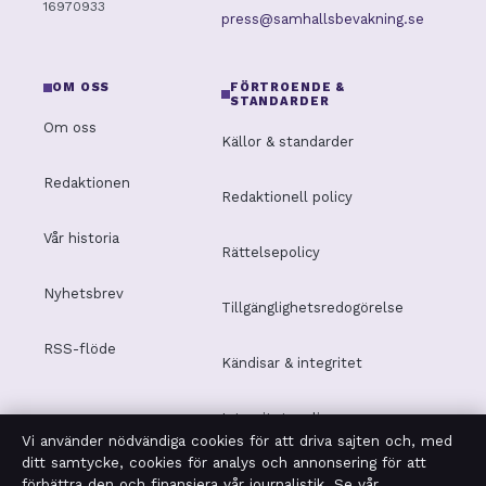
16970933
press@samhallsbevakning.se
OM OSS
FÖRTROENDE &
STANDARDER
Om oss
Källor & standarder
Redaktionen
Redaktionell policy
Vår historia
Rättelsepolicy
Nyhetsbrev
Tillgänglighetsredogörelse
RSS-flöde
Kändisar & integritet
Integritetspolicy
Vi använder nödvändiga cookies för att driva sajten och, med
ditt samtycke, cookies för analys och annonsering för att
förbättra den och finansiera vår journalistik. Se vår