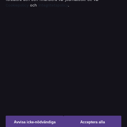
Cookiepolicy
och
Integritetspolicy
.
OM SAMHÄLLSBEVAKNING I KORTHET
Samhällsbevakning är en oberoende svensk digital
nyhetssajt med fokus på film, tv, kultur och
nöjesnyheter. Varje artikel har en namngiven byline,
granskas av en redaktör och faktagranskas innan
publicering.
Vi rättar misstag skyndsamt. Allmänna förfrågningar:
info@samhallsbevakning.se
.
samhallsbevakning.se drivs av Riddarholmen Media OÜ
(Estonian Business Register (Äriregister): 16970933).
© 2026 samhallsbevakning.se ·
WorldRSS
·
Så verifierar vi vår rapportering
Avvisa icke-nödvändiga
Acceptera alla