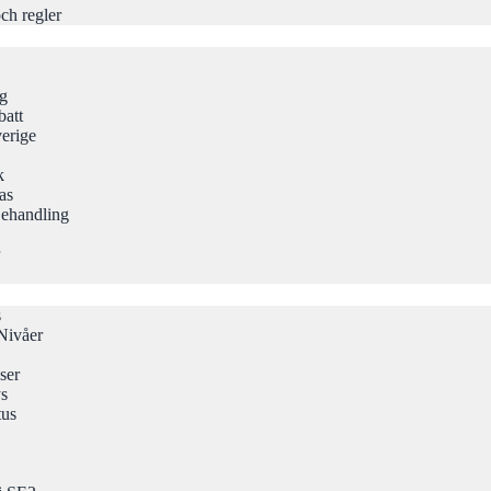
ch regler
ng
att
erige
k
as
Behandling
s
Nivåer
ser
ys
tus