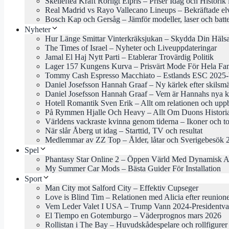
Skellefteå Kraft Rörligt Elpris – Priser Idag och Historik
Real Madrid vs Rayo Vallecano Lineups – Bekräftade el
Bosch Kap och Gersåg – Jämför modeller, laser och batte
Nyheter
Hur Länge Smittar Vinterkräksjukan – Skydda Din Häls
The Times of Israel – Nyheter och Liveuppdateringar
Jamal El Haj Nytt Parti – Etablerar Trovärdig Politik
Lager 157 Kungens Kurva – Prisvärt Mode För Hela Fam
Tommy Cash Espresso Macchiato – Estlands ESC 2025-b
Daniel Josefsson Hannah Graaf – Ny kärlek efter skilsm
Daniel Josefsson Hannah Graaf – Vem är Hannahs nya k
Hotell Romantik Sven Erik – Allt om relationen och uppb
På Rymmen Hjalle Och Heavy – Allt Om Duons Histori
Världens vackraste kvinna genom tiderna – Ikoner och to
När slår Åberg ut idag – Starttid, TV och resultat
Medlemmar av ZZ Top – Ålder, låtar och Sverigebesök 
Spel
Phantasy Star Online 2 – Öppen Värld Med Dynamisk A
My Summer Car Mods – Bästa Guider För Installation
Sport
Man City mot Salford City – Effektiv Cupseger
Love is Blind Tim – Relationen med Alicia efter reunion
Vem Leder Valet I USA – Trump Vann 2024-Presidentva
El Tiempo en Gotemburgo – Väderprognos mars 2026
Rollistan i The Bay – Huvudskådespelare och rollfigurer