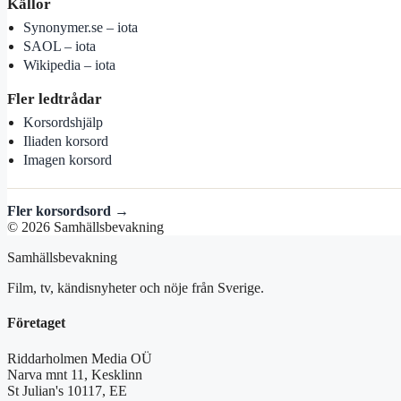
Källor
Synonymer.se – iota
SAOL – iota
Wikipedia – iota
Fler ledtrådar
Korsordshjälp
Iliaden korsord
Imagen korsord
Fler korsordsord →
© 2026 Samhällsbevakning
Samhällsbevakning
Film, tv, kändisnyheter och nöje från Sverige.
Företaget
Riddarholmen Media OÜ
Narva mnt 11, Kesklinn
St Julian's 10117, EE