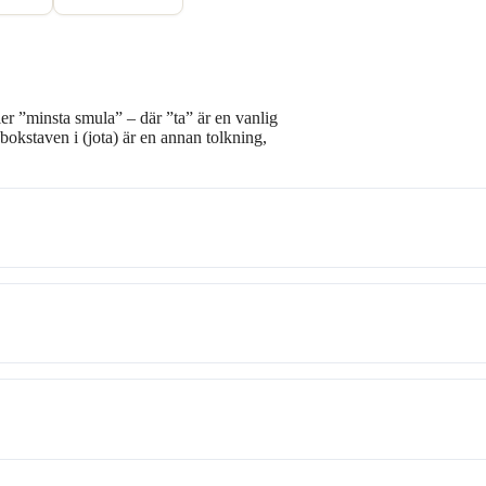
ler ”minsta smula” – där ”ta” är en vanlig
 bokstaven i (jota) är en annan tolkning,