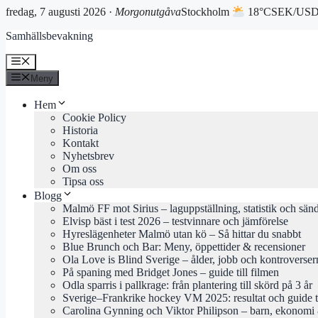
fredag, 7 augusti 2026 ·
Morgonutgåva
Stockholm
18°C
SEK/USD 
Hoppa
Samhällsbevakning
till
innehåll
Meny
Meny
Hem
Cookie Policy
Historia
Kontakt
Nyhetsbrev
Om oss
Tipsa oss
Blogg
Malmö FF mot Sirius – laguppställning, statistik och sän
Elvisp bäst i test 2026 – testvinnare och jämförelse
Hyreslägenheter Malmö utan kö – Så hittar du snabbt
Blue Brunch och Bar: Meny, öppettider & recensioner
Ola Love is Blind Sverige – ålder, jobb och kontroverser
På spaning med Bridget Jones – guide till filmen
Odla sparris i pallkrage: från plantering till skörd på 3 år
Sverige–Frankrike hockey VM 2025: resultat och guide 
Carolina Gynning och Viktor Philipson – barn, ekonomi 