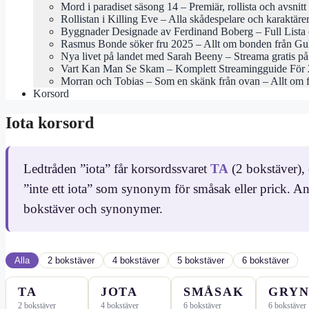
Mord i paradiset säsong 14 – Premiär, rollista och avsnitt
Rollistan i Killing Eve – Alla skådespelare och karaktäre
Byggnader Designade av Ferdinand Boberg – Full Lista 
Rasmus Bonde söker fru 2025 – Allt om bonden från Gu
Nya livet på landet med Sarah Beeny – Streama gratis 
Vart Kan Man Se Skam – Komplett Streamingguide För
Morran och Tobias – Som en skänk från ovan – Allt om 
Korsord
Iota korsord
Ledtråden ”iota” får korsordssvaret
TA
(2 bokstäver), 
”inte ett iota” som synonym för småsak eller prick. An
bokstäver och synonymer.
Alla
2 bokstäver
4 bokstäver
5 bokstäver
6 bokstäver
TA
JOTA
SMÅSAK
GRY
2 bokstäver
4 bokstäver
6 bokstäver
6 bokstäver