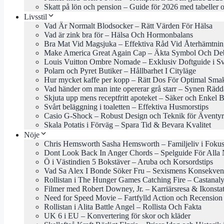
Skatt på lön och pension – Guide för 2026 med tabeller o
Livsstil
Vad Är Normalt Blodsocker – Rätt Värden För Hälsa
Vad är zink bra för – Hälsa Och Hormonbalans
Bra Mat Vid Magsjuka – Effektiva Råd Vid Återhämtni
Make America Great Again Cap – Äkta Symbol Och Deb
Louis Vuitton Ombre Nomade – Exklusiv Doftguide i Sv
Polarn och Pyret Butiker – Hållbarhet I Cityläge
Hur mycket kaffe per kopp – Rätt Dos För Optimal Sma
Vad händer om man inte opererar grå starr – Synen Rädd
Skjuta upp mens receptfritt apoteket – Säker och Enkel 
Svårt beläggning i toaletten – Effektiva Husmorstips
Casio G-Shock – Robust Design och Teknik för Äventyr
Skala Potatis i Förväg – Spara Tid & Bevara Kvalitet
Nöje
Chris Hemsworth Sasha Hemsworth – Familjeliv i Foku
Dont Look Back In Anger Chords – Spelguide För Alla 
Ö i Västindien 5 Bokstäver – Aruba och Korsordstips
Vad Sa Alex I Bonde Söker Fru – Sexismens Konsekven
Rollistan i The Hunger Games Catching Fire – Castanal
Filmer med Robert Downey, Jr. – Karriärsresa & Ikonsta
Need for Speed Movie – Fartfylld Action och Recension
Rollistan i Alita Battle Angel – Rollista Och Fakta
UK 6 i EU – Konvertering för skor och kläder