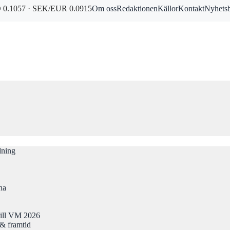
0.1057 · SEK/EUR 0.0915
Om oss
Redaktionen
Källor
Kontakt
Nyhets
dning
na
till VM 2026
& framtid