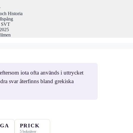
r
och Historia
llspång
på SVT
 2025
filmen
eftersom iota ofta används i uttrycket
dra svar återfinns bland grekiska
NGA
PRICK
5 bokstäver