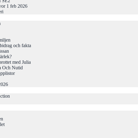
 i SE2
vor 1 feb 2026
ri
a
iljen
idrag och fakta
ässan
ärlek?
rottet med Julia
a Och Nutid
pplistor
2026
ction
en
let