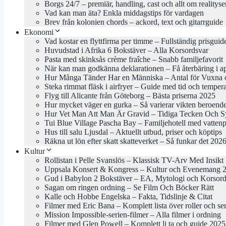
Borgs 24/7 – premiär, handling, cast och allt om realityse
Vad kan man äta? Enkla middagstips för vardagen
Brev från kolonien chords – ackord, text och gitarrguide
Ekonomi
Vad kostar en flyttfirma per timme – Fullständig prisgui
Huvudstad i Afrika 6 Bokstäver – Alla Korsordsvar
Pasta med skinksås crème fraîche – Snabb familjefavorit
När kan man godkänna deklarationen – Få återbäring i ap
Hur Många Tänder Har en Människa – Antal för Vuxna 
Steka rimmat fläsk i airfryer – Guide med tid och temper
Flyg till Alicante från Göteborg – Bästa priserna 2025
Hur mycket väger en gurka – Så varierar vikten beroende
Hur Vet Man Att Man Är Gravid – Tidiga Tecken Och 
Tui Blue Village Pascha Bay – Familjehotell med vattenp
Hus till salu Ljusdal – Aktuellt utbud, priser och köptips
Räkna ut lön efter skatt skatteverket – Så funkar det 202
Kultur
Rollistan i Pelle Svanslös – Klassisk TV-Arv Med Insikt
Uppsala Konsert & Kongress – Kultur och Evenemang 
Gud i Babylon 2 Bokstäver – EA, Mytologi och Korsord
Sagan om ringen ordning – Se Film Och Böcker Rätt
Kalle och Hobbe Engelska – Fakta, Tidslinje & Citat
Filmer med Eric Bana – Komplett lista över roller och ser
Mission Impossible-serien-filmer – Alla filmer i ordning
Filmer med Glen Powell – Komplett li ta och guide 2025