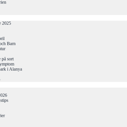
rien
de 2025
ril
och Barn
atur
 på sort
Symptom
ark i Alanya
6
2026
stips
ier