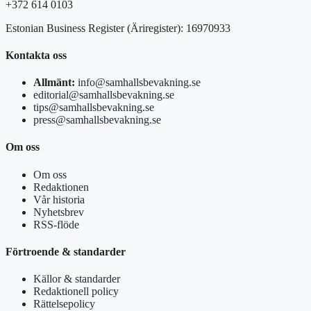
+372 614 0103
Estonian Business Register (Äriregister): 16970933
Kontakta oss
Allmänt:
info@samhallsbevakning.se
editorial@samhallsbevakning.se
tips@samhallsbevakning.se
press@samhallsbevakning.se
Om oss
Om oss
Redaktionen
Vår historia
Nyhetsbrev
RSS-flöde
Förtroende & standarder
Källor & standarder
Redaktionell policy
Rättelsepolicy