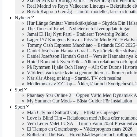
Skellefteå Kraft Rörligt Elpris – Priser Idag och Historik
Real Madrid vs Rayo Vallecano Lineups – Bekräftade el
Bosch Kap och Gersåg – Jämför modeller, laser och batte
Nyheter
Hur Länge Smittar Vinterkräksjukan – Skydda Din Häls
The Times of Israel – Nyheter och Liveuppdateringar
Jamal El Haj Nytt Parti – Etablerar Trovärdig Politik
Lager 157 Kungens Kurva – Prisvärt Mode För Hela Fam
Tommy Cash Espresso Macchiato – Estlands ESC 2025-b
Daniel Josefsson Hannah Graaf – Ny kärlek efter skilsm
Daniel Josefsson Hannah Graaf – Vem är Hannahs nya k
Hotell Romantik Sven Erik – Allt om relationen och uppb
På Rymmen Hjalle Och Heavy – Allt Om Duons Histori
Världens vackraste kvinna genom tiderna – Ikoner och to
När slår Åberg ut idag – Starttid, TV och resultat
Medlemmar av ZZ Top – Ålder, låtar och Sverigebesök 
Spel
Phantasy Star Online 2 – Öppen Värld Med Dynamisk A
My Summer Car Mods – Bästa Guider För Installation
Sport
Man City mot Salford City – Effektiv Cupseger
Love is Blind Tim – Relationen med Alicia efter reunion
Vem Leder Valet I USA – Trump Vann 2024-Presidentva
El Tiempo en Gotemburgo – Väderprognos mars 2026
Rollistan i The Bay – Huvudskådespelare och rollfigurer