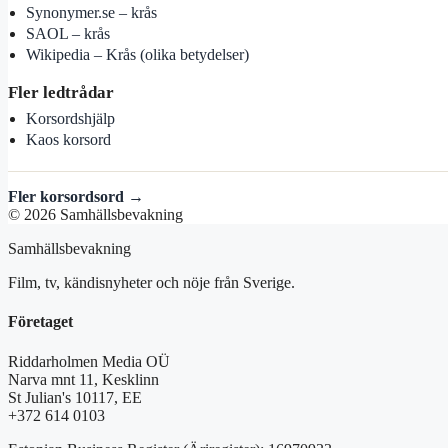
Synonymer.se – krås
SAOL – krås
Wikipedia – Krås (olika betydelser)
Fler ledtrådar
Korsordshjälp
Kaos korsord
Fler korsordsord →
© 2026 Samhällsbevakning
Samhällsbevakning
Film, tv, kändisnyheter och nöje från Sverige.
Företaget
Riddarholmen Media OÜ
Narva mnt 11, Kesklinn
St Julian's 10117, EE
+372 614 0103