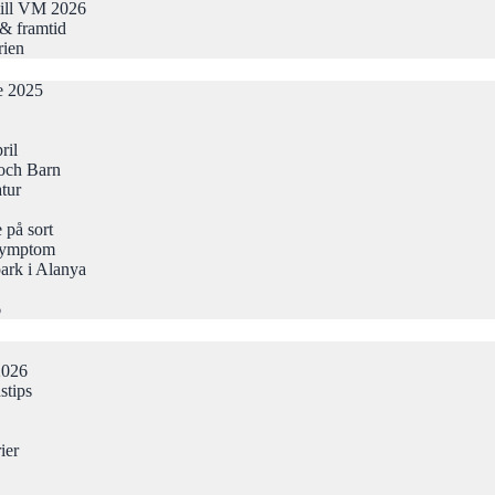
till VM 2026
& framtid
rien
de 2025
ril
och Barn
atur
 på sort
Symptom
ark i Alanya
6
2026
stips
ier