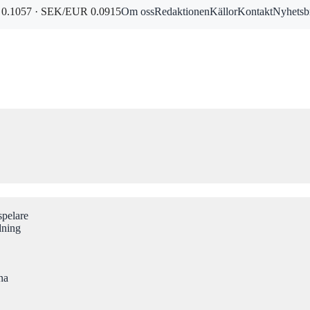
0.1057 · SEK/EUR 0.0915
Om oss
Redaktionen
Källor
Kontakt
Nyhetsb
spelare
dning
na