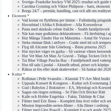
Sverige–Frankrike hockey VM 2025: resultat och guide 
Carolina Gynning och Viktor Philipson – barn, ekonomi 
Borgs 24/7 – premiär, handling, cast och allt om realityse
Ekonomi
Vad kostar en flyttfirma per timme – Fullständig prisgui
Huvudstad i Afrika 6 Bokstäver – Alla Korsordsvar
Pasta med skinksås crème fraîche – Snabb familjefavorit
När kan man godkänna deklarationen – Få återbäring i ap
Hur Många Tänder Har en Människa – Antal för Vuxna 
Steka rimmat fläsk i airfryer – Guide med tid och temper
Flyg till Alicante från Göteborg – Bästa priserna 2025
Hur mycket väger en gurka – Så varierar vikten beroende
Hur Vet Man Att Man Är Gravid – Tidiga Tecken Och 
Tui Blue Village Pascha Bay – Familjehotell med vattenp
Hus till salu Ljusdal – Aktuellt utbud, priser och köptips
Räkna ut lön efter skatt skatteverket – Så funkar det 202
Kultur
Rollistan i Pelle Svanslös – Klassisk TV-Arv Med Insikt
Uppsala Konsert & Kongress – Kultur och Evenemang 
Gud i Babylon 2 Bokstäver – EA, Mytologi och Korsord
Sagan om ringen ordning – Se Film Och Böcker Rätt
Kalle och Hobbe Engelska – Fakta, Tidslinje & Citat
Filmer med Eric Bana – Komplett lista över roller och ser
Mission Impossible-serien-filmer – Alla filmer i ordning
Filmer med Glen Powell – Komplett li ta och guide 2025