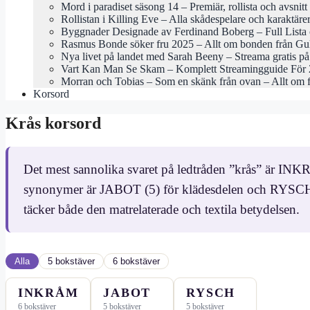
Mord i paradiset säsong 14 – Premiär, rollista och avsnitt
Rollistan i Killing Eve – Alla skådespelare och karaktäre
Byggnader Designade av Ferdinand Boberg – Full Lista 
Rasmus Bonde söker fru 2025 – Allt om bonden från Gu
Nya livet på landet med Sarah Beeny – Streama gratis 
Vart Kan Man Se Skam – Komplett Streamingguide För
Morran och Tobias – Som en skänk från ovan – Allt om 
Korsord
Krås korsord
Det mest sannolika svaret på ledtråden ”krås” är IN
synonymer är JABOT (5) för klädesdelen och RYSCH (
täcker både den matrelaterade och textila betydelsen.
Alla
5 bokstäver
6 bokstäver
INKRÅM
JABOT
RYSCH
6 bokstäver
5 bokstäver
5 bokstäver