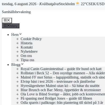
torsdag, 6 augusti 2026 ·
Kvällsutgåva
Stockholm
22°C
SEK/USD 
Hoppa
Samhällsbevakning
till
innehåll
Meny
Meny
Hem
Cookie Policy
Historia
Kontakt
Nyhetsbrev
Om oss
Tipsa oss
Blogg
Royal Canin Gastrointestinal – guide för hund och katt
Rollistan i Beck 52 – Den osynlige mannen – Alla skåde
Malmö FF mot Sirius – laguppställning, statistik och sän
Elvisp bäst i test 2026 – testvinnare och jämförelse
Hyreslägenheter Malmö utan kö – Så hittar du snabbt
Blue Brunch och Bar: Meny, öppettider & recensioner
Ola Love is Blind Sverige – ålder, jobb och kontroverser
På spaning med Bridget Jones – guide till filmen
Odla sparris i pallkrage: från plantering till skörd på 3 år