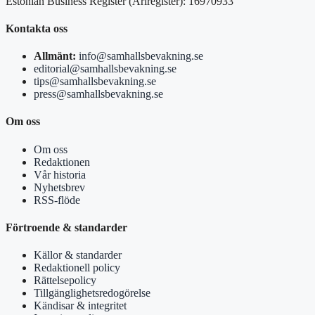
Estonian Business Register (Äriregister): 16970933
Kontakta oss
Allmänt:
info@samhallsbevakning.se
editorial@samhallsbevakning.se
tips@samhallsbevakning.se
press@samhallsbevakning.se
Om oss
Om oss
Redaktionen
Vår historia
Nyhetsbrev
RSS-flöde
Förtroende & standarder
Källor & standarder
Redaktionell policy
Rättelsepolicy
Tillgänglighetsredogörelse
Kändisar & integritet