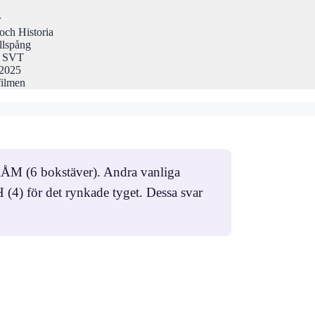
r
och Historia
llspång
på SVT
 2025
filmen
KRÅM (6 bokstäver). Andra vanliga
4) för det rynkade tyget. Dessa svar