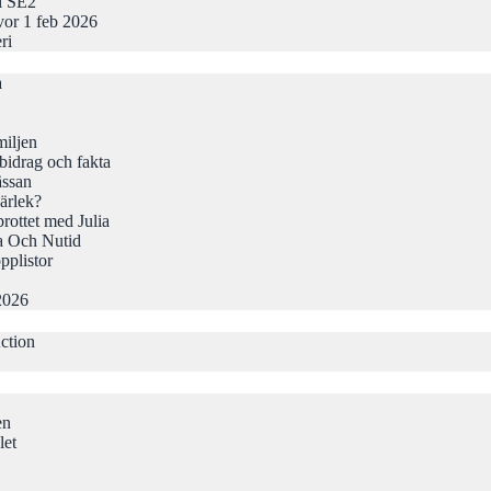
 i SE2
vor 1 feb 2026
ri
a
iljen
idrag och fakta
ässan
ärlek?
rottet med Julia
a Och Nutid
pplistor
2026
ction
en
let