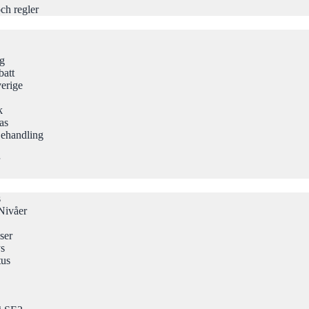
ch regler
ng
att
erige
k
as
Behandling
s
Nivåer
ser
ys
tus