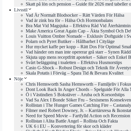
Skatt på lön och pension – Guide för 2026 med tabeller o
Livsstil
Vad Är Normalt Blodsocker – Rätt Värden För Hälsa
Vad är zink bra för – Hälsa Och Hormonbalans
Bra Mat Vid Magsjuka – Effektiva Råd Vid Återhämtni
Make America Great Again Cap – Äkta Symbol Och Deb
Louis Vuitton Ombre Nomade – Exklusiv Doftguide i Sv
Polarn och Pyret Butiker – Hållbarhet I Cityläge
Hur mycket kaffe per kopp – Rätt Dos För Optimal Sma
Vad händer om man inte opererar grå starr – Synen Rädd
Skjuta upp mens receptfritt apoteket – Säker och Enkel 
Svårt beläggning i toaletten – Effektiva Husmorstips
Casio G-Shock – Robust Design och Teknik för Äventyr
Skala Potatis i Förväg – Spara Tid & Bevara Kvalitet
Nöje
Chris Hemsworth Sasha Hemsworth – Familjeliv i Foku
Dont Look Back In Anger Chords – Spelguide För Alla 
Ö i Västindien 5 Bokstäver – Aruba och Korsordstips
Vad Sa Alex I Bonde Söker Fru – Sexismens Konsekven
Rollistan i The Hunger Games Catching Fire – Castanal
Filmer med Robert Downey, Jr. – Karriärsresa & Ikonsta
Need for Speed Movie – Fartfylld Action och Recension
Rollistan i Alita Battle Angel – Rollista Och Fakta
UK 6 i EU – Konvertering för skor och kläder