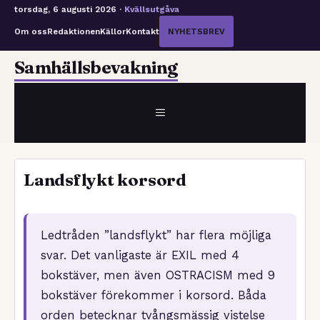
torsdag, 6 augusti 2026 ·
Kvällsutgåva
Om oss
Redaktionen
Källor
Kontakt
NYHETSBREV
Hoppa
Samhällsbevakning
till
innehåll
MENY
Landsflykt korsord
Ledtråden ”landsflykt” har flera möjliga
svar. Det vanligaste är EXIL med 4
bokstäver, men även OSTRACISM med 9
bokstäver förekommer i korsord. Båda
orden betecknar tvångsmässig vistelse