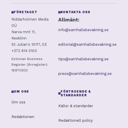
FÖRETAGET
KONTAKTA OSS
Allmänt:
Riddarholmen Media
OÜ
info@samhallsbevakning.se
Narva mnt 11,
Kesklinn
editorial@samhallsbevakning.se
St Julian's 10117, EE
+372 614 0103
tips@samhallsbevakning.se
Estonian Business
Register (Äriregister):
16970933
press@samhallsbevakning.se
OM OSS
FÖRTROENDE &
STANDARDER
Om oss
Källor & standarder
Redaktionen
Redaktionell policy