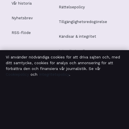
Vår historia
Rättelsepolicy
Nyhetsbrev
Tillgänglighetsredogörelse
RSS-flöde
Kändisar & integritet
Integritetspolicy
Vi använder nödvändiga cookies för att driva sajten och, med
ditt samtycke, cookies för analys och annonsering för att
förbättra den och finansiera vår journalistik. Se vår
Cookiepolicy
och
Integritetspolicy
.
OM SAMHÄLLSBEVAKNING I KORTHET
Samhällsbevakning är en oberoende svensk digital
nyhetssajt med fokus på film, tv, kultur och
nöjesnyheter. Varje artikel har en namngiven byline,
granskas av en redaktör och faktagranskas innan
publicering.
Vi rättar misstag skyndsamt. Allmänna förfrågningar: