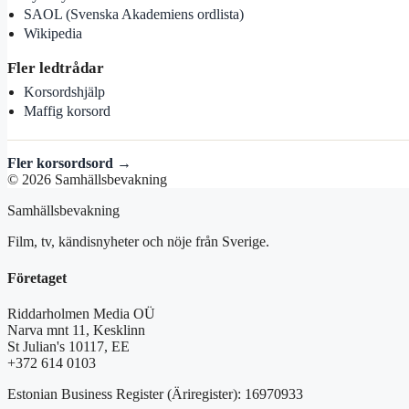
SAOL (Svenska Akademiens ordlista)
Wikipedia
Fler ledtrådar
Korsordshjälp
Maffig korsord
Fler korsordsord →
© 2026 Samhällsbevakning
Samhällsbevakning
Film, tv, kändisnyheter och nöje från Sverige.
Företaget
Riddarholmen Media OÜ
Narva mnt 11, Kesklinn
St Julian's 10117, EE
+372 614 0103
Estonian Business Register (Äriregister): 16970933