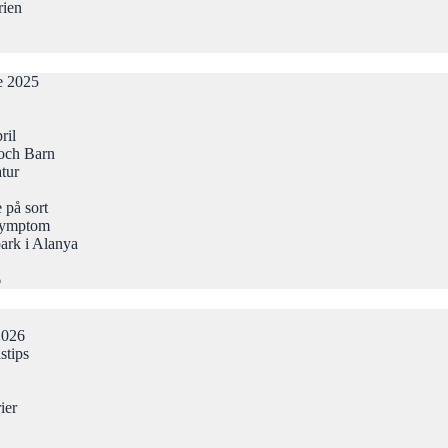
rien
de 2025
ril
och Barn
atur
 på sort
Symptom
ark i Alanya
6
2026
stips
ier