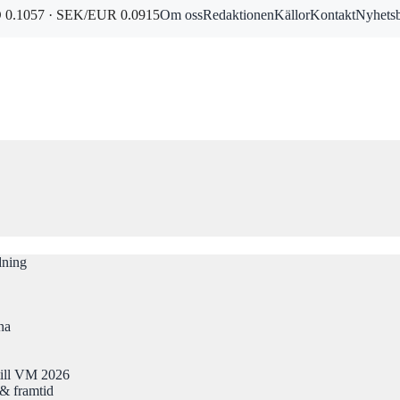
0.1057 · SEK/EUR 0.0915
Om oss
Redaktionen
Källor
Kontakt
Nyhets
dning
na
till VM 2026
& framtid