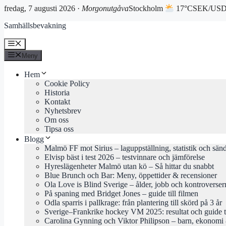
fredag, 7 augusti 2026 ·
Morgonutgåva
Stockholm
17°C
SEK/USD 
Hoppa
Samhällsbevakning
till
innehåll
Meny
Meny
Hem
Cookie Policy
Historia
Kontakt
Nyhetsbrev
Om oss
Tipsa oss
Blogg
Malmö FF mot Sirius – laguppställning, statistik och sän
Elvisp bäst i test 2026 – testvinnare och jämförelse
Hyreslägenheter Malmö utan kö – Så hittar du snabbt
Blue Brunch och Bar: Meny, öppettider & recensioner
Ola Love is Blind Sverige – ålder, jobb och kontroverser
På spaning med Bridget Jones – guide till filmen
Odla sparris i pallkrage: från plantering till skörd på 3 år
Sverige–Frankrike hockey VM 2025: resultat och guide 
Carolina Gynning och Viktor Philipson – barn, ekonomi 