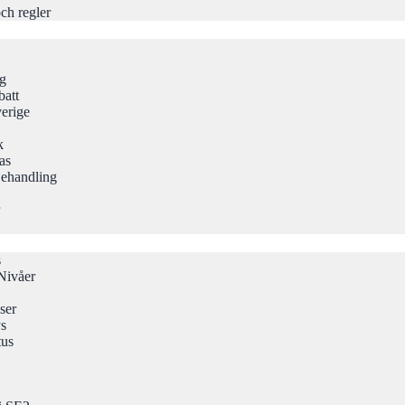
ch regler
ng
att
erige
k
as
Behandling
s
Nivåer
ser
ys
tus