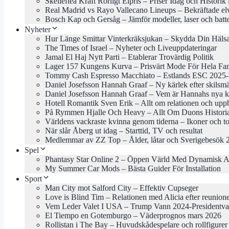
Skellefteå Kraft Rörligt Elpris – Priser Idag och Historik
Real Madrid vs Rayo Vallecano Lineups – Bekräftade el
Bosch Kap och Gersåg – Jämför modeller, laser och batte
Nyheter
Hur Länge Smittar Vinterkräksjukan – Skydda Din Häls
The Times of Israel – Nyheter och Liveuppdateringar
Jamal El Haj Nytt Parti – Etablerar Trovärdig Politik
Lager 157 Kungens Kurva – Prisvärt Mode För Hela Fam
Tommy Cash Espresso Macchiato – Estlands ESC 2025-b
Daniel Josefsson Hannah Graaf – Ny kärlek efter skilsm
Daniel Josefsson Hannah Graaf – Vem är Hannahs nya k
Hotell Romantik Sven Erik – Allt om relationen och uppb
På Rymmen Hjalle Och Heavy – Allt Om Duons Histori
Världens vackraste kvinna genom tiderna – Ikoner och to
När slår Åberg ut idag – Starttid, TV och resultat
Medlemmar av ZZ Top – Ålder, låtar och Sverigebesök 
Spel
Phantasy Star Online 2 – Öppen Värld Med Dynamisk A
My Summer Car Mods – Bästa Guider För Installation
Sport
Man City mot Salford City – Effektiv Cupseger
Love is Blind Tim – Relationen med Alicia efter reunion
Vem Leder Valet I USA – Trump Vann 2024-Presidentva
El Tiempo en Gotemburgo – Väderprognos mars 2026
Rollistan i The Bay – Huvudskådespelare och rollfigurer