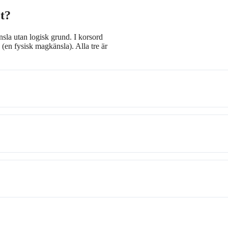
t?
nsla utan logisk grund. I korsord
n fysisk magkänsla). Alla tre är