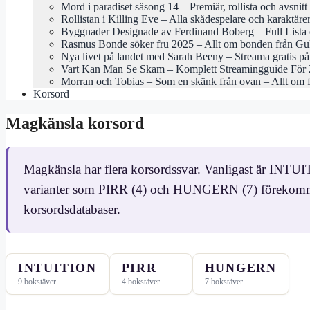
Mord i paradiset säsong 14 – Premiär, rollista och avsnitt
Rollistan i Killing Eve – Alla skådespelare och karaktäre
Byggnader Designade av Ferdinand Boberg – Full Lista 
Rasmus Bonde söker fru 2025 – Allt om bonden från Gu
Nya livet på landet med Sarah Beeny – Streama gratis 
Vart Kan Man Se Skam – Komplett Streamingguide För
Morran och Tobias – Som en skänk från ovan – Allt om 
Korsord
Magkänsla korsord
Magkänsla har flera korsordssvar. Vanligast är INTUI
varianter som PIRR (4) och HUNGERN (7) förekommer
korsordsdatabaser.
INTUITION
PIRR
HUNGERN
9 bokstäver
4 bokstäver
7 bokstäver