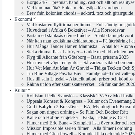
Borgs 24/7 – premiär, handling, cast och allt om realityse
Vad kan man äta? Enkla middagstips för vardagen
Brev från kolonien chords – ackord, text och gitarrguide
Ekonomi
Vad kostar en flyttfirma per timme – Fullständig prisgui
Huvudstad i Afrika 6 Bokstäver – Alla Korsordsvar
Pasta med skinksås crème fraîche – Snabb familjefavorit
När kan man godkänna deklarationen – Få återbäring i ap
Hur Många Tänder Har en Människa – Antal för Vuxna 
Steka rimmat fläsk i airfryer – Guide med tid och temper
Flyg till Alicante från Göteborg – Bästa priserna 2025
Hur mycket väger en gurka – Så varierar vikten beroende
Hur Vet Man Att Man Är Gravid – Tidiga Tecken Och 
Tui Blue Village Pascha Bay – Familjehotell med vattenp
Hus till salu Ljusdal – Aktuellt utbud, priser och köptips
Räkna ut lön efter skatt skatteverket – Så funkar det 202
Kultur
Rollistan i Pelle Svanslös – Klassisk TV-Arv Med Insikt
Uppsala Konsert & Kongress – Kultur och Evenemang 
Gud i Babylon 2 Bokstäver – EA, Mytologi och Korsord
Sagan om ringen ordning – Se Film Och Böcker Rätt
Kalle och Hobbe Engelska – Fakta, Tidslinje & Citat
Filmer med Eric Bana – Komplett lista över roller och ser
Mission Impossible-serien-filmer – Alla filmer i ordning
Filmer med Glen Powell – Komplett li ta och guide 2025