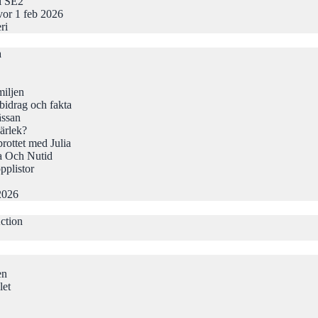
 i SE2
vor 1 feb 2026
ri
a
iljen
idrag och fakta
ässan
ärlek?
rottet med Julia
a Och Nutid
pplistor
2026
ction
en
let