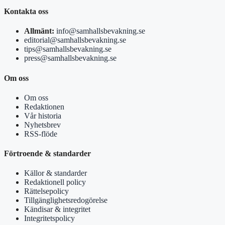
Kontakta oss
Allmänt:
info@samhallsbevakning.se
editorial@samhallsbevakning.se
tips@samhallsbevakning.se
press@samhallsbevakning.se
Om oss
Om oss
Redaktionen
Vår historia
Nyhetsbrev
RSS-flöde
Förtroende & standarder
Källor & standarder
Redaktionell policy
Rättelsepolicy
Tillgänglighetsredogörelse
Kändisar & integritet
Integritetspolicy