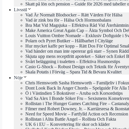
Skatt på lön och pension – Guide för 2026 med tabeller o
Livsstil
Vad Är Normalt Blodsocker – Rätt Värden För Hälsa
Vad är zink bra för – Hälsa Och Hormonbalans
Bra Mat Vid Magsjuka – Effektiva Råd Vid Återhämtni
Make America Great Again Cap – Äkta Symbol Och Deb
Louis Vuitton Ombre Nomade – Exklusiv Doftguide i Sv
Polarn och Pyret Butiker – Hållbarhet I Cityläge
Hur mycket kaffe per kopp – Rätt Dos För Optimal Sma
Vad händer om man inte opererar grå starr – Synen Rädd
Skjuta upp mens receptfritt apoteket – Säker och Enkel 
Svårt beläggning i toaletten – Effektiva Husmorstips
Casio G-Shock – Robust Design och Teknik för Äventyr
Skala Potatis i Förväg – Spara Tid & Bevara Kvalitet
Nöje
Chris Hemsworth Sasha Hemsworth – Familjeliv i Foku
Dont Look Back In Anger Chords – Spelguide För Alla 
Ö i Västindien 5 Bokstäver – Aruba och Korsordstips
Vad Sa Alex I Bonde Söker Fru – Sexismens Konsekven
Rollistan i The Hunger Games Catching Fire – Castanal
Filmer med Robert Downey, Jr. – Karriärsresa & Ikonsta
Need for Speed Movie – Fartfylld Action och Recension
Rollistan i Alita Battle Angel – Rollista Och Fakta
UK 6 i EU – Konvertering för skor och kläder