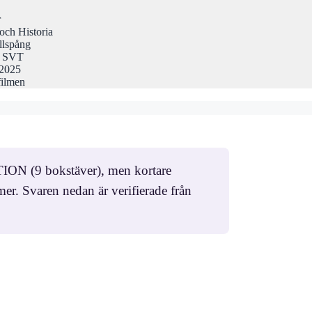
r
och Historia
llspång
på SVT
 2025
filmen
TION (9 bokstäver), men kortare
. Svaren nedan är verifierade från