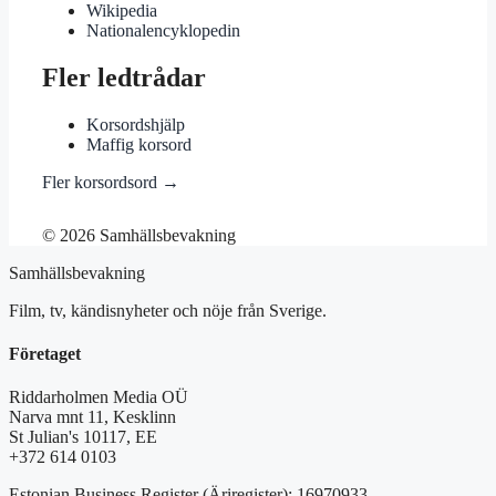
Wikipedia
Nationalencyklopedin
Fler ledtrådar
Korsordshjälp
Maffig korsord
Fler korsordsord →
© 2026 Samhällsbevakning
Samhällsbevakning
Film, tv, kändisnyheter och nöje från Sverige.
Företaget
Riddarholmen Media OÜ
Narva mnt 11, Kesklinn
St Julian's 10117, EE
+372 614 0103
Estonian Business Register (Äriregister): 16970933