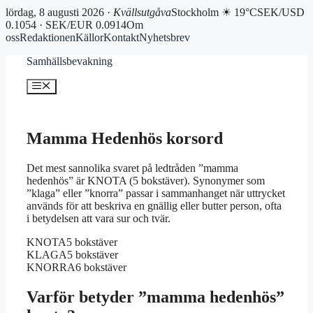
lördag, 8 augusti 2026 ·
Kvällsutgåva
Stockholm ☀ 19°C
SEK/USD
0.1054 · SEK/EUR 0.0914
Om
oss
Redaktionen
Källor
Kontakt
Nyhetsbrev
Hoppa
Samhällsbevakning
till
innehåll
Meny
Mamma Hedenhös korsord
Det mest sannolika svaret på ledtråden ”mamma
hedenhös” är KNOTA (5 bokstäver). Synonymer som
”klaga” eller ”knorra” passar i sammanhanget när uttrycket
används för att beskriva en gnällig eller butter person, ofta
i betydelsen att vara sur och tvär.
KNOTA
5 bokstäver
KLAGA
5 bokstäver
KNORRA
6 bokstäver
Varför betyder ”mamma hedenhös”