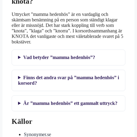
knota?
Uttrycket ”mamma hedenhös” är en vardaglig och
skämtsam benämning på en person som ständigt klagar
eller är missnöjd. Det har stark koppling till verb som
”knota”, ”klaga” och ”knorra”. I korsordssammanhang är
KNOTA det vanligaste och mest väletablerade svaret på 5
bokstäver.
Vad betyder ”mamma hedenhös”?
Finns det andra svar på ”mamma hedenhös” i
korsord?
Är ”mamma hedenhös” ett gammalt uttryck?
Källor
Synonymer.se