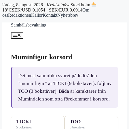
lördag, 8 augusti 2026 ·
Kvällsutgåva
Stockholm
18°C
SEK/USD 0.1054 · SEK/EUR 0.0914
Om
oss
Redaktionen
Källor
Kontakt
Nyhetsbrev
Hoppa
Samhällsbevakning
till
innehåll
Meny
Muminfigur korsord
Det mest sannolika svaret på ledtråden
”muminfigur” är TICKI (9 bokstäver), följt av
TOO (3 bokstäver). Båda är karaktärer från
Mumindalen som ofta förekommer i korsord.
TICKI
TOO
5 bokstäver
3 bokstäver