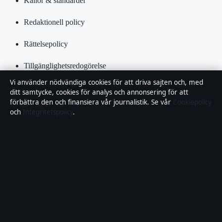
Källor & standarder
Redaktionell policy
Rättelsepolicy
Tillgänglighetsredogörelse
Vi använder nödvändiga cookies för att driva sajten och, med
Kändisar & integritet
ditt samtycke, cookies för analys och annonsering för att
förbättra den och finansiera vår journalistik. Se vår
Cookiepolicy
Integritetspolicy
och
Integritetspolicy
.
Om Samhällsbevakning i korthet
Samhällsbevakning är en oberoende svensk digital nyhetssajt med
fokus på film, tv, kultur och nöjesnyheter. Varje artikel har en
namngiven byline, granskas av en redaktör och faktagranskas innan
publicering.
Vi rättar misstag skyndsamt. Allmänna förfrågningar:
info@samhallsbevakning.se
.