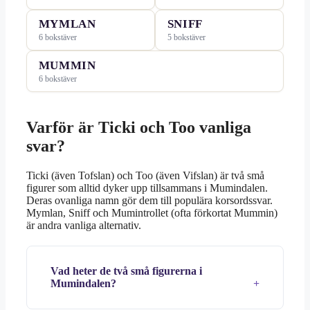
MYMLAN
SNIFF
6 bokstäver
5 bokstäver
MUMMIN
6 bokstäver
Varför är Ticki och Too vanliga
svar?
Ticki (även Tofslan) och Too (även Vifslan) är två små
figurer som alltid dyker upp tillsammans i Mumindalen.
Deras ovanliga namn gör dem till populära korsordssvar.
Mymlan, Sniff och Mumintrollet (ofta förkortat Mummin)
är andra vanliga alternativ.
Vad heter de två små figurerna i
Mumindalen?