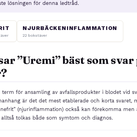
te lösningen för denna ledtråd.
RIT
NJURBÄCKENINFLAMMATION
täver
22 bokstäver
sar ”Uremi” bäst som svar
r?
term för ansamling av avfallsprodukter i blodet vid s
manhang är det det mest etablerade och korta svaret,
 ”nefrit” (njurinflammation) också kan förekomma men
n alltså tolkas både som symtom och diagnos.