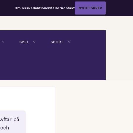
Om oss
Redaktionen
Källor
Kontakt
NYHETSBREV
SPEL
SPORT
yftar på
 och