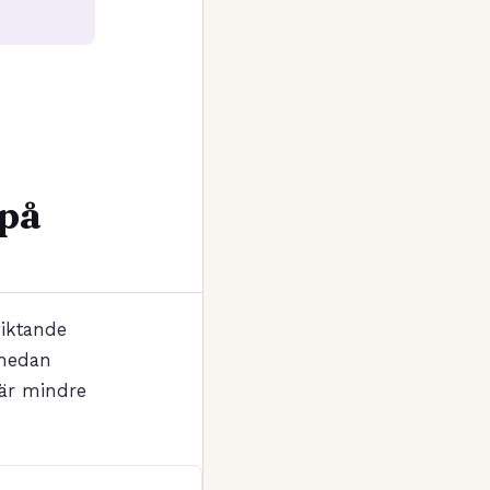
 på
viktande
 medan
 är mindre