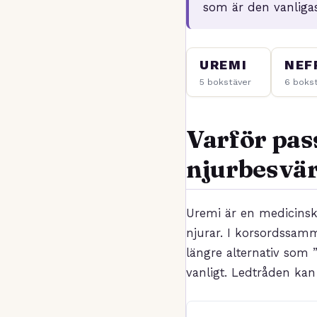
som är den vanligas
UREMI
NEF
5 bokstäver
6 boks
Varför pas
njurbesvä
Uremi är en medicinsk 
njurar. I korsordssam
längre alternativ som
vanligt. Ledtråden ka