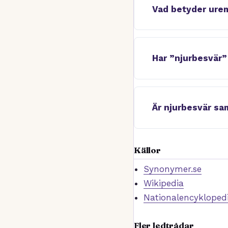
Vad betyder ure
Har ”njurbesvär”
Är njurbesvär sa
Källor
Synonymer.se
Wikipedia
Nationalencykloped
Fler ledtrådar