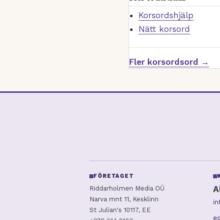
Korsordshjälp
Nätt korsord
Fler korsordsord →
FÖRETAGET
A
Riddarholmen Media OÜ
Narva mnt 11, Kesklinn
i
St Julian's 10117, EE
ed