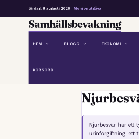
lördag, 8 augusti 2026 ·
Morgonutgåva
Hoppa
Samhällsbevakning
till
innehåll
HEM
BLOGG
EKONOMI
KORSORD
Njurbesv
Njurbesvär har ett t
urinförgiftning, et