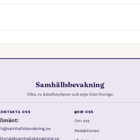
Samhällsbevakning
Film, tv, kändisnyheter och nöje från Sverige.
KONTAKTA OSS
OM OSS
llmänt:
Om oss
nfo@samhallsbevakning.se
Redaktionen
itorial@samhallsbevakning.se