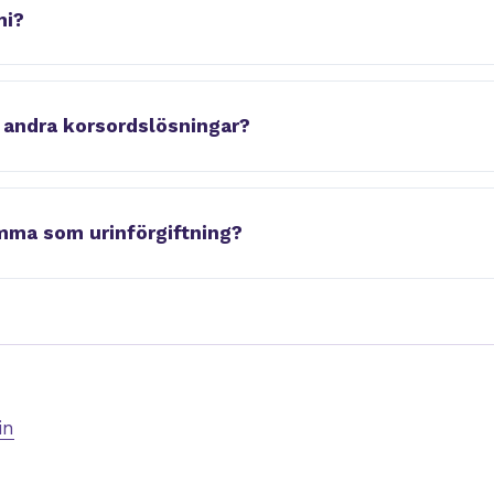
mi?
 andra korsordslösningar?
mma som urinförgiftning?
in