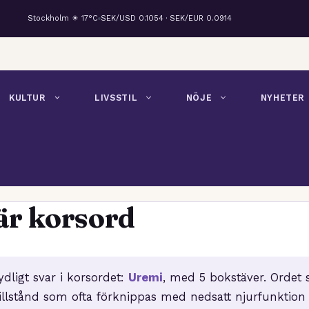
Stockholm ☀ 17°C
SEK/USD 0.1054 · SEK/EUR 0.0914
KULTUR
LIVSSTIL
NÖJE
NYHETER
är korsord
ydligt svar i korsordet:
Uremi
, med 5 bokstäver. Ordet s
t tillstånd som ofta förknippas med nedsatt njurfunktion