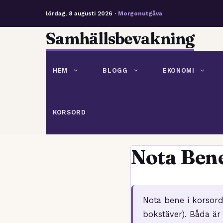
lördag, 8 augusti 2026 ·
Morgonutgåva
Hoppa
Samhällsbevakning
till
innehåll
HEM
BLOGG
EKONOMI
KORSORD
Nota Ben
Nota bene i korsord
bokstäver). Båda är