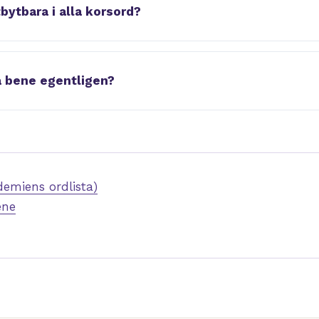
bytbara i alla korsord?
a bene egentligen?
emiens ordlista)
ene