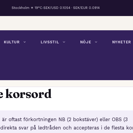
Stockholm ☀ 19°C
SEK/USD 0.1054 · SEK/EUR 0.0914
KULTUR
LIVSSTIL
NÖJE
NYHETER
e korsord
 är oftast förkortningen NB (2 bokstäver) eller OBS (3
 direkta svar på ledtråden och accepteras i de flesta ko