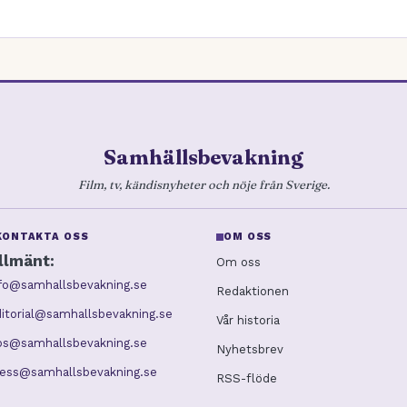
Samhällsbevakning
Film, tv, kändisnyheter och nöje från Sverige.
KONTAKTA OSS
OM OSS
llmänt:
Om oss
nfo@samhallsbevakning.se
Redaktionen
itorial@samhallsbevakning.se
Vår historia
ips@samhallsbevakning.se
Nyhetsbrev
ress@samhallsbevakning.se
RSS-flöde