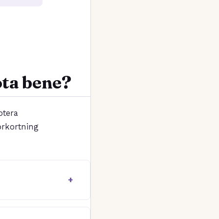
ota bene?
otera
örkortning