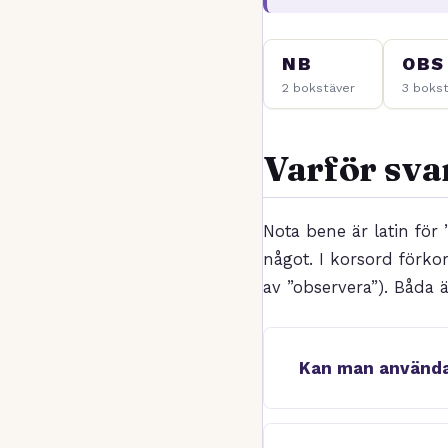
NB
OBS
2 bokstäver
3 boks
Varför sva
Nota bene är latin fö
något. I korsord förkor
av ”observera”). Båda ä
Kan man använda