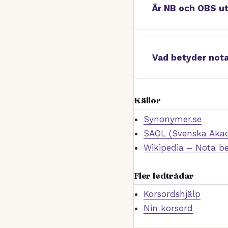
Är NB och OBS ut
Vad betyder not
Källor
Synonymer.se
SAOL (Svenska Akad
Wikipedia – Nota b
Fler ledtrådar
Korsordshjälp
Nin korsord