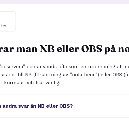
täver
rar man NB eller OBS på n
r ”observera” och används ofta som en uppmaning att n
tas det till NB (förkortning av ”nota bene”) eller OBS (f
r korrekta och lika vanliga.
 andra svar än NB eller OBS?