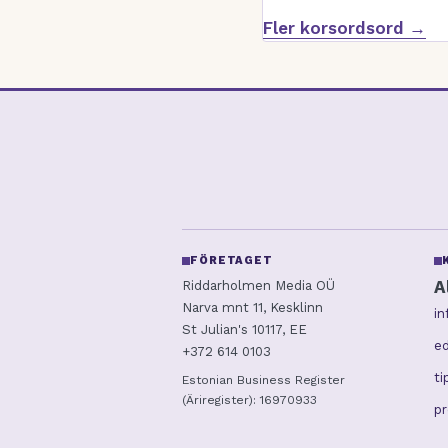
Fler korsordsord →
FÖRETAGET
A
Riddarholmen Media OÜ
Narva mnt 11, Kesklinn
i
St Julian's 10117, EE
ed
+372 614 0103
t
Estonian Business Register
(Äriregister): 16970933
p