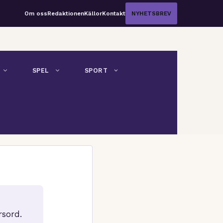
Om oss
Redaktionen
Källor
Kontakt
NYHETSBREV
SPEL
SPORT
rsord.