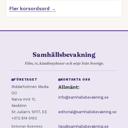
Fler korsordsord →
Samhällsbevakning
Film, tv, kändisnyheter och nöje från Sverige.
FÖRETAGET
KONTAKTA OSS
Allmänt:
Riddarholmen Media
OÜ
info@samhallsbevakning.se
Narva mnt 11,
Kesklinn
editorial@samhallsbevakning.se
St Julian's 10117, EE
+372 614 0103
tips@samhallsbevakning.se
Estonian Business