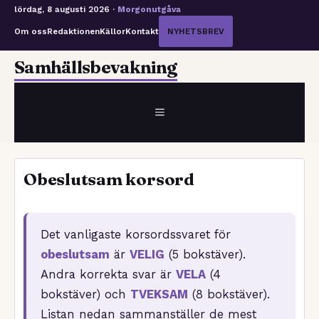
lördag, 8 augusti 2026 ·
Morgonutgåva
Om oss
Redaktionen
Källor
Kontakt
NYHETSBREV
Hoppa
Samhällsbevakning
till
innehåll
MENY
Obeslutsam korsord
Det vanligaste korsordssvaret för
obeslutsam
är
VELIG
(5 bokstäver).
Andra korrekta svar är
VELA
(4
bokstäver) och
TVEKSAM
(8 bokstäver).
Listan nedan sammanställer de mest