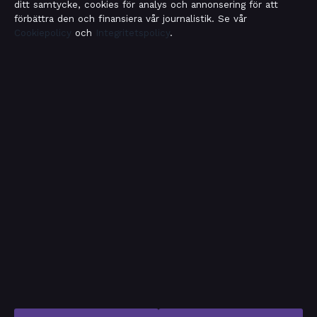
ditt samtycke, cookies för analys och annonsering för att
förbättra den och finansiera vår journalistik. Se vår
Cookiepolicy
och
Integritetspolicy
.
OM SAMHÄLLSBEVAKNING I KORTHET
Samhällsbevakning är en oberoende svensk digital
nyhetssajt med fokus på film, tv, kultur och
nöjesnyheter. Varje artikel har en namngiven byline,
granskas av en redaktör och faktagranskas innan
publicering.
Vi rättar misstag skyndsamt. Allmänna förfrågningar:
info@samhallsbevakning.se
.
samhallsbevakning.se drivs av Riddarholmen Media OÜ
(Estonian Business Register (Äriregister): 16970933).
© 2026 samhallsbevakning.se ·
WorldRSS
·
Så verifierar vi vår rapportering