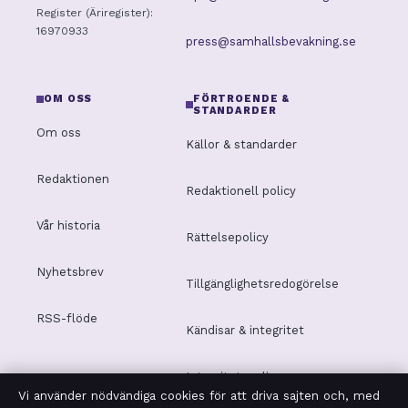
Register (Äriregister):
16970933
press@samhallsbevakning.se
OM OSS
FÖRTROENDE &
STANDARDER
Om oss
Källor & standarder
Redaktionen
Redaktionell policy
Vår historia
Rättelsepolicy
Nyhetsbrev
Tillgänglighetsredogörelse
RSS-flöde
Kändisar & integritet
Integritetspolicy
Vi använder nödvändiga cookies för att driva sajten och, med