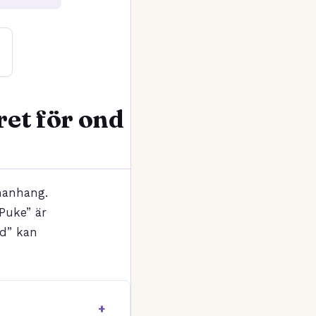
ret för ond
manhang.
”Puke” är
ad” kan