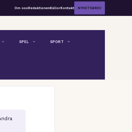
Om oss
Redaktionen
Källor
Kontakt
NYHETSBREV
SPEL
SPORT
Andra