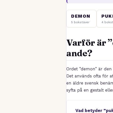
DEMON
PUK
5 bokstäver
4 boks
Varför är 
ande?
Ordet ”demon” är den
Det används ofta för a
en äldre svensk benäm
syfta på en gestalt elle
Vad betyder ”puk