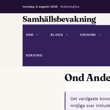
torsdag, 6 augusti 2026 ·
Kvällsutgåva
Hoppa
Samhällsbevakning
till
innehåll
HEM
BLOGG
EKONOMI
KORSORD
Ond Ande
Det vanligaste kor
möjliga svar inklud