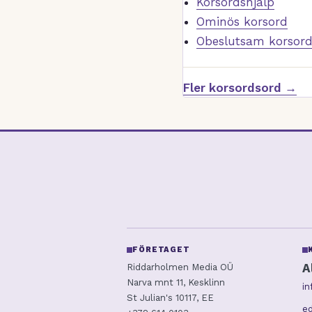
Korsordshjälp
Ominös korsord
Obeslutsam korsor
Fler korsordsord →
FÖRETAGET
A
Riddarholmen Media OÜ
Narva mnt 11, Kesklinn
i
St Julian's 10117, EE
ed