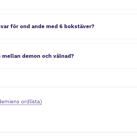
svar för ond ande med 6 bokstäver?
en mellan demon och vålnad?
emiens ordlista)