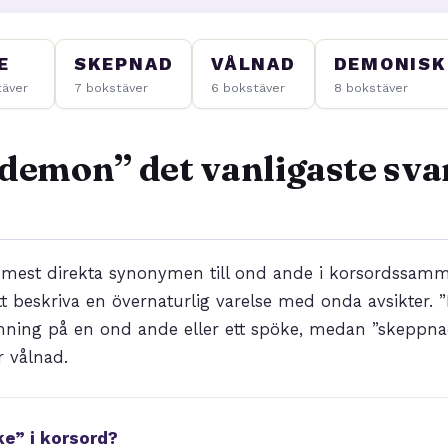
E
SKEPNAD
VÅLNAD
DEMONISK
täver
7 bokstäver
6 bokstäver
8 bokstäver
”demon” det vanligaste sva
 mest direkta synonymen till ond ande i korsordssam
tt beskriva en övernaturlig varelse med onda avsikter. 
ning på en ond ande eller ett spöke, medan ”skeppn
r vålnad.
e” i korsord?