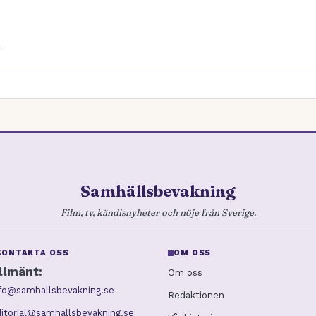
d
Samhällsbevakning
Film, tv, kändisnyheter och nöje från Sverige.
KONTAKTA OSS
OM OSS
llmänt:
Om oss
nfo@samhallsbevakning.se
Redaktionen
itorial@samhallsbevakning.se