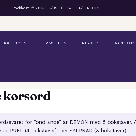
Stockholm ⛅ 21°C
SEK/USD 0.1057 · SEK/EUR 0.0915
KULTUR
LIVSSTIL
NÖJE
NYHETER
 korsord
sordssvaret för ”ond ande” är DEMON med 5 bokstäver. 
erar PUKE (4 bokstäver) och SKEPNAD (8 bokstäver).