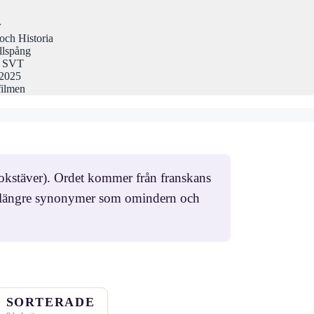
r
och Historia
llspång
på SVT
 2025
filmen
okstäver). Ordet kommer från franskans
en längre synonymer som omindern och
SORTERADE