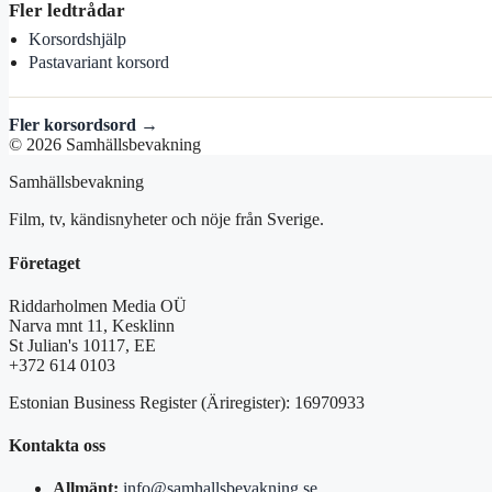
Fler ledtrådar
Korsordshjälp
Pastavariant korsord
Fler korsordsord →
© 2026 Samhällsbevakning
Samhällsbevakning
Film, tv, kändisnyheter och nöje från Sverige.
Företaget
Riddarholmen Media OÜ
Narva mnt 11, Kesklinn
St Julian's 10117, EE
+372 614 0103
Estonian Business Register (Äriregister): 16970933
Kontakta oss
Allmänt:
info@samhallsbevakning.se