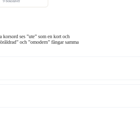
9 bokstäver
a korsord ses ”ute” som en kort och
 ”föråldrad” och ”omodern” fångar samma