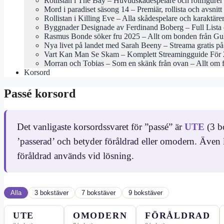
Rollistan i The Bay – Huvudskådespelare och rollfigurer
Mord i paradiset säsong 14 – Premiär, rollista och avsnitt
Rollistan i Killing Eve – Alla skådespelare och karaktäre
Byggnader Designade av Ferdinand Boberg – Full Lista 
Rasmus Bonde söker fru 2025 – Allt om bonden från Gu
Nya livet på landet med Sarah Beeny – Streama gratis 
Vart Kan Man Se Skam – Komplett Streamingguide För
Morran och Tobias – Som en skänk från ovan – Allt om 
Korsord
Passé korsord
Det vanligaste korsordssvaret för ”passé” är
UTE
(3 b
’passerad’ och betyder föråldrad eller omodern. Äv
föråldrad används vid lösning.
Alla
3 bokstäver
7 bokstäver
9 bokstäver
UTE
OMODERN
FÖRÅLDRAD