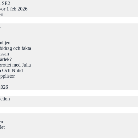
 i SE2
vor 1 feb 2026
ri
a
iljen
idrag och fakta
ässan
ärlek?
rottet med Julia
a Och Nutid
pplistor
2026
ction
en
let