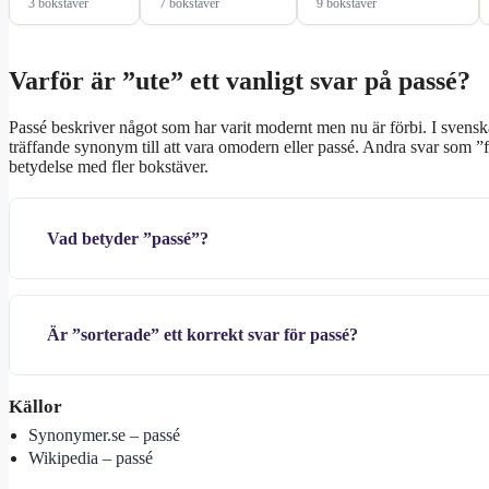
3 bokstäver
7 bokstäver
9 bokstäver
Varför är ”ute” ett vanligt svar på passé?
Passé beskriver något som har varit modernt men nu är förbi. I svensk
träffande synonym till att vara omodern eller passé. Andra svar som
betydelse med fler bokstäver.
Vad betyder ”passé”?
Är ”sorterade” ett korrekt svar för passé?
Källor
Synonymer.se – passé
Wikipedia – passé