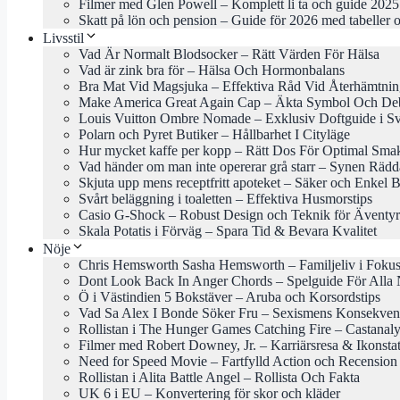
Filmer med Glen Powell – Komplett li ta och guide 2025
Skatt på lön och pension – Guide för 2026 med tabeller o
Livsstil
Vad Är Normalt Blodsocker – Rätt Värden För Hälsa
Vad är zink bra för – Hälsa Och Hormonbalans
Bra Mat Vid Magsjuka – Effektiva Råd Vid Återhämtni
Make America Great Again Cap – Äkta Symbol Och Deb
Louis Vuitton Ombre Nomade – Exklusiv Doftguide i Sv
Polarn och Pyret Butiker – Hållbarhet I Cityläge
Hur mycket kaffe per kopp – Rätt Dos För Optimal Sma
Vad händer om man inte opererar grå starr – Synen Rädd
Skjuta upp mens receptfritt apoteket – Säker och Enkel 
Svårt beläggning i toaletten – Effektiva Husmorstips
Casio G-Shock – Robust Design och Teknik för Äventyr
Skala Potatis i Förväg – Spara Tid & Bevara Kvalitet
Nöje
Chris Hemsworth Sasha Hemsworth – Familjeliv i Foku
Dont Look Back In Anger Chords – Spelguide För Alla 
Ö i Västindien 5 Bokstäver – Aruba och Korsordstips
Vad Sa Alex I Bonde Söker Fru – Sexismens Konsekven
Rollistan i The Hunger Games Catching Fire – Castanal
Filmer med Robert Downey, Jr. – Karriärsresa & Ikonsta
Need for Speed Movie – Fartfylld Action och Recension
Rollistan i Alita Battle Angel – Rollista Och Fakta
UK 6 i EU – Konvertering för skor och kläder