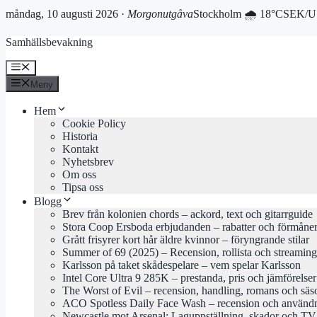
måndag, 10 augusti 2026 ·
Morgonutgåva
Stockholm 🌧 18°C
SEK/US
Hoppa
Samhällsbevakning
till
innehåll
Meny
Meny
Hem
Cookie Policy
Historia
Kontakt
Nyhetsbrev
Om oss
Tipsa oss
Blogg
Brev från kolonien chords – ackord, text och gitarrguide
Stora Coop Ersboda erbjudanden – rabatter och förmåne
Grått frisyrer kort hår äldre kvinnor – föryngrande stilar
Summer of 69 (2025) – Recension, rollista och streaming
Karlsson på taket skådespelare – vem spelar Karlsson
Intel Core Ultra 9 285K – prestanda, pris och jämförelse
The Worst of Evil – recension, handling, romans och säs
ACO Spotless Daily Face Wash – recension och använd
Newcastle mot Arsenal: Laguppställning, skador och TV-