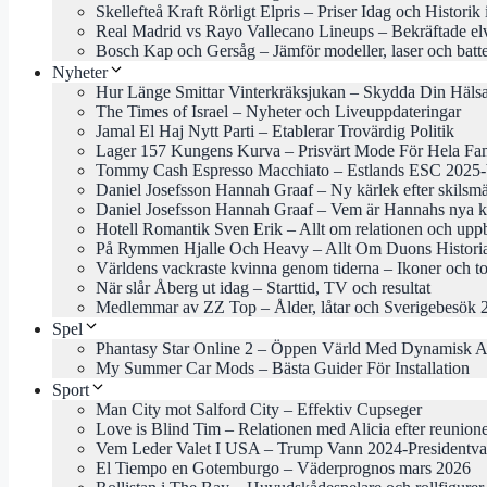
Skellefteå Kraft Rörligt Elpris – Priser Idag och Historik
Real Madrid vs Rayo Vallecano Lineups – Bekräftade el
Bosch Kap och Gersåg – Jämför modeller, laser och batte
Nyheter
Hur Länge Smittar Vinterkräksjukan – Skydda Din Häls
The Times of Israel – Nyheter och Liveuppdateringar
Jamal El Haj Nytt Parti – Etablerar Trovärdig Politik
Lager 157 Kungens Kurva – Prisvärt Mode För Hela Fam
Tommy Cash Espresso Macchiato – Estlands ESC 2025-b
Daniel Josefsson Hannah Graaf – Ny kärlek efter skilsm
Daniel Josefsson Hannah Graaf – Vem är Hannahs nya k
Hotell Romantik Sven Erik – Allt om relationen och uppb
På Rymmen Hjalle Och Heavy – Allt Om Duons Histori
Världens vackraste kvinna genom tiderna – Ikoner och to
När slår Åberg ut idag – Starttid, TV och resultat
Medlemmar av ZZ Top – Ålder, låtar och Sverigebesök 
Spel
Phantasy Star Online 2 – Öppen Värld Med Dynamisk A
My Summer Car Mods – Bästa Guider För Installation
Sport
Man City mot Salford City – Effektiv Cupseger
Love is Blind Tim – Relationen med Alicia efter reunion
Vem Leder Valet I USA – Trump Vann 2024-Presidentva
El Tiempo en Gotemburgo – Väderprognos mars 2026