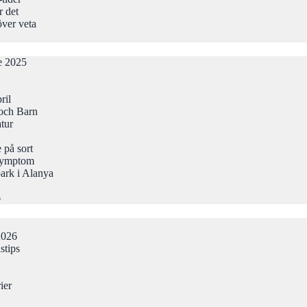
r det
över veta
de 2025
ril
och Barn
atur
 på sort
Symptom
ark i Alanya
6
2026
stips
ier