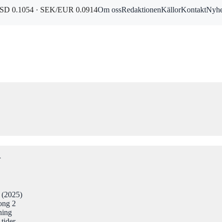
D 0.1054 · SEK/EUR 0.0914
Om oss
Redaktionen
Källor
Kontakt
Nyhe
r
r (2025)
ong 2
ning
tider