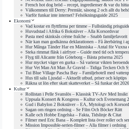
French hot dog bröd – recept, ingredienser & var du hitta
Välkommen till Derry: Premiär, säsong 2 och allt du beh
Varför funkar inte internet? Felsökningsguide 2025
Ekonomi
Vad kostar en flyttfirma per timme – Fullständig prisgui
Huvudstad i Afrika 6 Bokstäver – Alla Korsordsvar
Pasta med skinksås crème fraîche – Snabb familjefavorit
När kan man godkänna deklarationen – Få återbäring i ap
Hur Många Tänder Har en Människa – Antal för Vuxna 
Steka rimmat fläsk i airfryer – Guide med tid och temper
Flyg till Alicante från Göteborg – Bästa priserna 2025
Hur mycket väger en gurka – Så varierar vikten beroende
Hur Vet Man Att Man Är Gravid – Tidiga Tecken Och 
Tui Blue Village Pascha Bay – Familjehotell med vattenp
Hus till salu Ljusdal – Aktuellt utbud, priser och köptips
Räkna ut lön efter skatt skatteverket – Så funkar det 202
Kultur
Rollistan i Pelle Svanslös – Klassisk TV-Arv Med Insikt
Uppsala Konsert & Kongress – Kultur och Evenemang 
Gud i Babylon 2 Bokstäver – EA, Mytologi och Korsord
Sagan om ringen ordning – Se Film Och Böcker Rätt
Kalle och Hobbe Engelska – Fakta, Tidslinje & Citat
Filmer med Eric Bana – Komplett lista över roller och ser
Mission Impossible-serien-filmer – Alla filmer i ordning