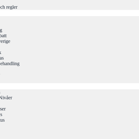
ch regler
ng
att
erige
k
as
Behandling
s
Nivåer
ser
ys
tus