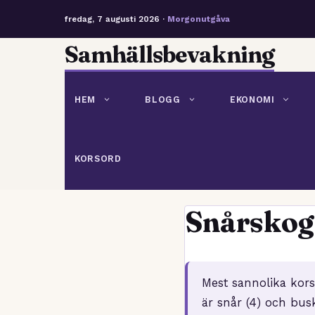
fredag, 7 augusti 2026 ·
Morgonutgåva
Hoppa
Samhällsbevakning
till
innehåll
HEM
BLOGG
EKONOMI
KORSORD
Snårskog
Mest sannolika kors
är snår (4) och bus