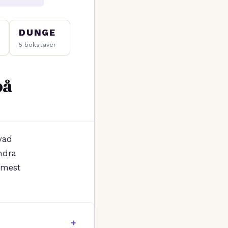
DUNGE
5 bokstäver
på
 vad
ndra
 mest