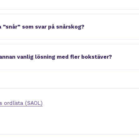
 ”snår” som svar på snårskog?
annan vanlig lösning med fler bokstäver?
 ordlista (SAOL)