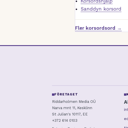
Korsordshjälp
Sanddyn korsord
Fler korsordsord →
FÖRETAGET
A
Riddarholmen Media OÜ
Narva mnt 11, Kesklinn
i
St Julian's 10117, EE
ed
+372 614 0103
t