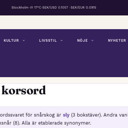
Stockholm ⛅ 17°C
SEK/USD 0.1057 · SEK/EUR 0.0915
KULTUR
LIVSSTIL
NÖJE
NYHETER
 korsord
ordssvaret för snårskog är
sly
(3 bokstäver). Andra vanl
ksnår (8). Alla är etablerade synonymer.