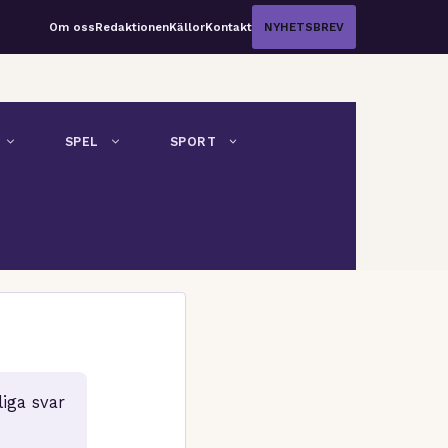
Om oss
Redaktionen
Källor
Kontakt
NYHETSBREV
SPEL
SPORT
iga svar