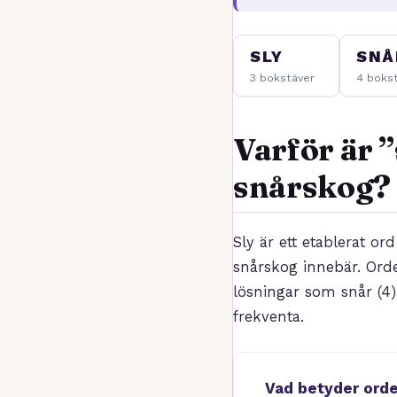
SLY
SNÅ
3 bokstäver
4 boks
Varför är ”
snårskog?
Sly är ett etablerat or
snårskog innebär. Orde
lösningar som snår (4
frekventa.
Vad betyder orde