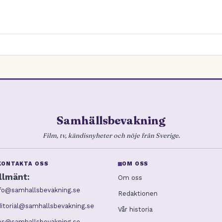
Samhällsbevakning
Film, tv, kändisnyheter och nöje från Sverige.
KONTAKTA OSS
OM OSS
llmänt:
Om oss
nfo@samhallsbevakning.se
Redaktionen
itorial@samhallsbevakning.se
Vår historia
ips@samhallsbevakning.se