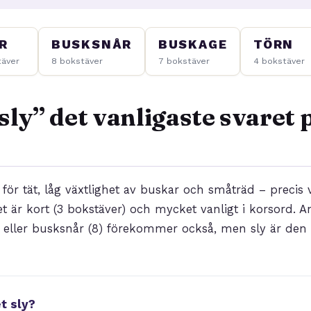
R
BUSKSNÅR
BUSKAGE
TÖRN
täver
8 bokstäver
7 bokstäver
4 bokstäver
sly” det vanligaste svaret 
d för tät, låg växtlighet av buskar och småträd – precis
t är kort (3 bokstäver) och mycket vanligt i korsord. A
) eller busksnår (8) förekommer också, men sly är den
t sly?