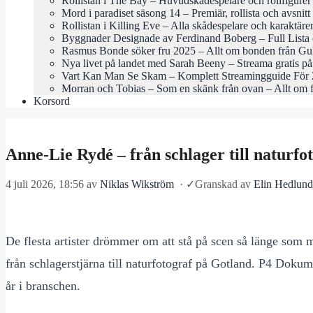
Rollistan i The Bay – Huvudskådespelare och rollfigurer
Mord i paradiset säsong 14 – Premiär, rollista och avsnitt
Rollistan i Killing Eve – Alla skådespelare och karaktäre
Byggnader Designade av Ferdinand Boberg – Full Lista 
Rasmus Bonde söker fru 2025 – Allt om bonden från Gu
Nya livet på landet med Sarah Beeny – Streama gratis 
Vart Kan Man Se Skam – Komplett Streamingguide För
Morran och Tobias – Som en skänk från ovan – Allt om 
Korsord
Anne-Lie Rydé – från schlager till naturfo
4 juli 2026, 18:56
av
Niklas Wikström
·
✓
Granskad av
Elin Hedlund
De flesta artister drömmer om att stå på scen så länge som
från schlagerstjärna till naturfotograf på Gotland. P4 Doku
år i branschen.