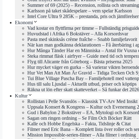
Summer of 69 (2025) – Recension, rollista och streaming
Karlsson på taket skådespelare – vem spelar Karlsson
Intel Core Ultra 9 285K – prestanda, pris och jämförelse
Ekonomi
Vad kostar en flyttfirma per timme – Fullständig prisgui
Huvudstad i Afrika 6 Bokstäver – Alla Korsordsvar
Pasta med skinksås crème fraîche – Snabb familjefavorit
När kan man godkänna deklarationen – Få återbäring i ap
Hur Många Tänder Har en Människa – Antal för Vuxna 
Steka rimmat fläsk i airfryer – Guide med tid och temper
Flyg till Alicante från Göteborg – Bästa priserna 2025
Hur mycket väger en gurka – Så varierar vikten beroende
Hur Vet Man Att Man Är Gravid – Tidiga Tecken Och 
Tui Blue Village Pascha Bay – Familjehotell med vattenp
Hus till salu Ljusdal – Aktuellt utbud, priser och köptips
Räkna ut lön efter skatt skatteverket – Så funkar det 202
Kultur
Rollistan i Pelle Svanslös – Klassisk TV-Arv Med Insikt
Uppsala Konsert & Kongress – Kultur och Evenemang 
Gud i Babylon 2 Bokstäver – EA, Mytologi och Korsord
Sagan om ringen ordning – Se Film Och Böcker Rätt
Kalle och Hobbe Engelska – Fakta, Tidslinje & Citat
Filmer med Eric Bana – Komplett lista över roller och ser
Mission Impossible-serien-filmer – Alla filmer i ordning