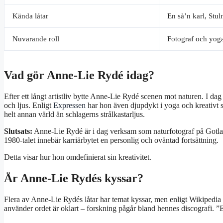
Kända låtar
En så’n karl, Stul
Nuvarande roll
Fotograf och yog
Vad gör Anne-Lie Rydé idag?
Efter ett långt artistliv bytte Anne-Lie Rydé scenen mot naturen. I da
och ljus. Enligt
Expressen
har hon även djupdykt i yoga och kreativt 
helt annan värld än schlagerns strålkastarljus.
Slutsats:
Anne-Lie Rydé är i dag verksam som naturfotograf på Gotlan
1980-talet innebär karriärbytet en personlig och oväntad fortsättning.
Detta visar hur hon omdefinierat sin kreativitet.
Är Anne-Lie Rydés kyssar?
Flera av Anne-Lie Rydés låtar har temat kyssar, men enligt Wikipedia
använder ordet är oklart – forskning pågår bland hennes discografi. ”