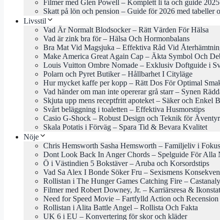
Filmer med Glen Powell – Komplett li ta och guide 2025
Skatt på lön och pension – Guide för 2026 med tabeller o
Livsstil
Vad Är Normalt Blodsocker – Rätt Värden För Hälsa
Vad är zink bra för – Hälsa Och Hormonbalans
Bra Mat Vid Magsjuka – Effektiva Råd Vid Återhämtni
Make America Great Again Cap – Äkta Symbol Och Deb
Louis Vuitton Ombre Nomade – Exklusiv Doftguide i Sv
Polarn och Pyret Butiker – Hållbarhet I Cityläge
Hur mycket kaffe per kopp – Rätt Dos För Optimal Sma
Vad händer om man inte opererar grå starr – Synen Rädd
Skjuta upp mens receptfritt apoteket – Säker och Enkel 
Svårt beläggning i toaletten – Effektiva Husmorstips
Casio G-Shock – Robust Design och Teknik för Äventyr
Skala Potatis i Förväg – Spara Tid & Bevara Kvalitet
Nöje
Chris Hemsworth Sasha Hemsworth – Familjeliv i Foku
Dont Look Back In Anger Chords – Spelguide För Alla 
Ö i Västindien 5 Bokstäver – Aruba och Korsordstips
Vad Sa Alex I Bonde Söker Fru – Sexismens Konsekven
Rollistan i The Hunger Games Catching Fire – Castanal
Filmer med Robert Downey, Jr. – Karriärsresa & Ikonsta
Need for Speed Movie – Fartfylld Action och Recension
Rollistan i Alita Battle Angel – Rollista Och Fakta
UK 6 i EU – Konvertering för skor och kläder