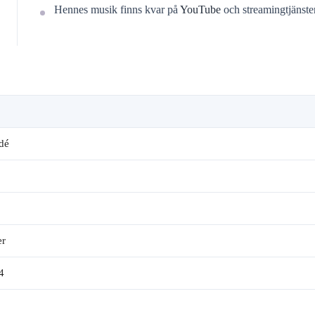
Hennes musik finns kvar på
YouTube
och streamingtjänste
dé
er
4