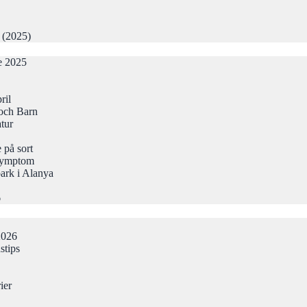
r (2025)
de 2025
ril
och Barn
atur
 på sort
Symptom
ark i Alanya
6
2026
stips
ier