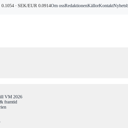
0.1054 · SEK/EUR 0.0914
Om oss
Redaktionen
Källor
Kontakt
Nyhets
till VM 2026
& framtid
rien
r