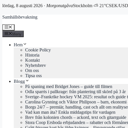
lördag, 8 augusti 2026 ·
Morgonutgåva
Stockholm ⛅ 21°C
SEK/USD 
Hoppa
Samhällsbevakning
till
innehåll
Meny
Meny
Hem
Cookie Policy
Historia
Kontakt
Nyhetsbrev
Om oss
Tipsa oss
Blogg
På spaning med Bridget Jones – guide till filmen
Odla sparris i pallkrage: från plantering till skörd på 3 år
Sverige–Frankrike hockey VM 2025: resultat och guide 
Carolina Gynning och Viktor Philipson – barn, ekonomi 
Borgs 24/7 – premiär, handling, cast och allt om realityse
Vad kan man äta? Enkla middagstips för vardagen
Brev från kolonien chords – ackord, text och gitarrguide
Stora Coop Ersboda erbjudanden – rabatter och förmåne
Grått frisyrer kort hår äldre kvinnor – föryngrande stilar