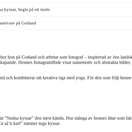
na kyssar, Segla på ett moln
autövare på Gotland
g bor hon på Gotland och arbetar som fotograf – inspirerad av öns lands
skapande. Hennes Instagramflöde visar naturmotiv och abstrakta bilder,
d och kombinerar sitt kreativa öga med yoga. För den som följt henne
 är ”Stulna kyssar” den mest kända. Hur många av hennes låtar som fakt
En så’n karl” nämner inga kyssar.