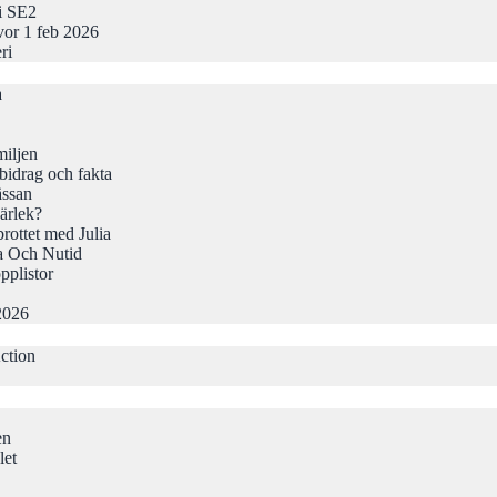
 i SE2
vor 1 feb 2026
ri
a
iljen
idrag och fakta
ässan
ärlek?
rottet med Julia
a Och Nutid
pplistor
2026
ction
en
let