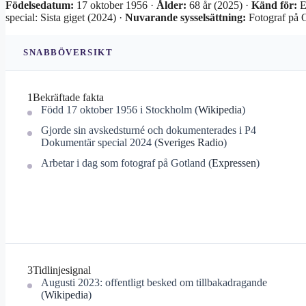
Födelsedatum:
17 oktober 1956 ·
Ålder:
68 år (2025) ·
Känd för:
En
special: Sista giget (2024) ·
Nuvarande sysselsättning:
Fotograf på 
SNABBÖVERSIKT
1
Bekräftade fakta
Född 17 oktober 1956 i Stockholm (
Wikipedia
)
Gjorde sin avskedsturné och dokumenterades i P4
Dokumentär special 2024 (
Sveriges Radio
)
Arbetar i dag som fotograf på Gotland (
Expressen
)
3
Tidlinjesignal
Augusti 2023: offentligt besked om tillbakadragande
(
Wikipedia
)