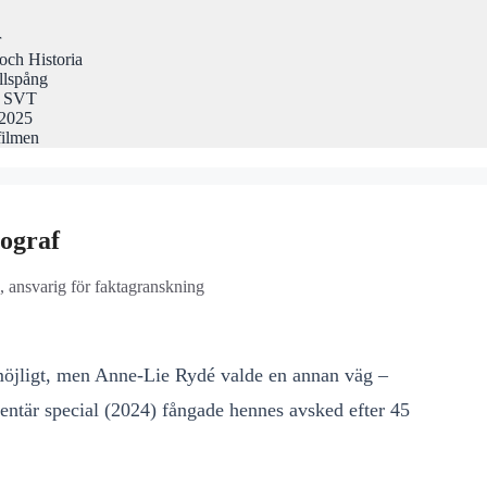
r
och Historia
llspång
på SVT
 2025
filmen
tograf
, ansvarig för faktagranskning
 möjligt, men Anne-Lie Rydé valde en annan väg –
mentär special (2024) fångade hennes avsked efter 45