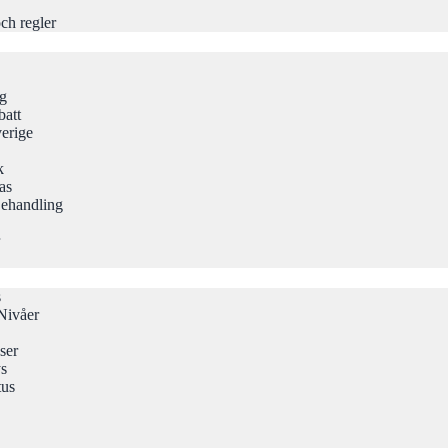
ch regler
ng
att
erige
k
as
Behandling
s
Nivåer
ser
ys
tus