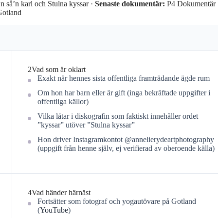
 så’n karl och Stulna kyssar ·
Senaste dokumentär:
P4 Dokumentär
Gotland
2
Vad som är oklart
Exakt när hennes sista offentliga framträdande ägde rum
Om hon har barn eller är gift (inga bekräftade uppgifter i
offentliga källor)
Vilka låtar i diskografin som faktiskt innehåller ordet
”kyssar” utöver ”Stulna kyssar”
Hon driver Instagramkontot @annelierydeartphotography
(uppgift från henne själv, ej verifierad av oberoende källa)
4
Vad händer härnäst
Fortsätter som fotograf och yogautövare på Gotland
(
YouTube
)