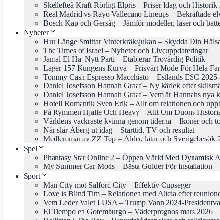
Skellefteå Kraft Rörligt Elpris – Priser Idag och Historik
Real Madrid vs Rayo Vallecano Lineups – Bekräftade el
Bosch Kap och Gersåg – Jämför modeller, laser och batte
Nyheter
Hur Länge Smittar Vinterkräksjukan – Skydda Din Häls
The Times of Israel – Nyheter och Liveuppdateringar
Jamal El Haj Nytt Parti – Etablerar Trovärdig Politik
Lager 157 Kungens Kurva – Prisvärt Mode För Hela Fam
Tommy Cash Espresso Macchiato – Estlands ESC 2025-b
Daniel Josefsson Hannah Graaf – Ny kärlek efter skilsm
Daniel Josefsson Hannah Graaf – Vem är Hannahs nya k
Hotell Romantik Sven Erik – Allt om relationen och uppb
På Rymmen Hjalle Och Heavy – Allt Om Duons Histori
Världens vackraste kvinna genom tiderna – Ikoner och to
När slår Åberg ut idag – Starttid, TV och resultat
Medlemmar av ZZ Top – Ålder, låtar och Sverigebesök 
Spel
Phantasy Star Online 2 – Öppen Värld Med Dynamisk A
My Summer Car Mods – Bästa Guider För Installation
Sport
Man City mot Salford City – Effektiv Cupseger
Love is Blind Tim – Relationen med Alicia efter reunion
Vem Leder Valet I USA – Trump Vann 2024-Presidentva
El Tiempo en Gotemburgo – Väderprognos mars 2026