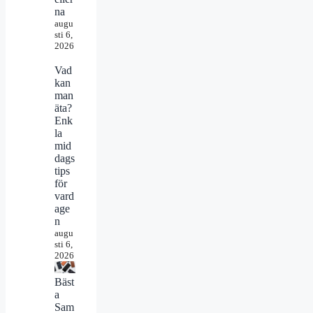
na
augu
sti 6,
2026
Vad
kan
man
äta?
Enk
la
mid
dags
tips
för
vard
age
n
augu
sti 6,
2026
Bäst
a
Sam