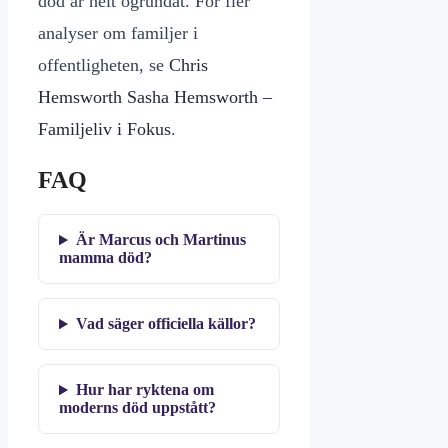
död är helt ogrundat. För fler
analyser om familjer i
offentligheten, se
Chris
Hemsworth Sasha Hemsworth –
Familjeliv i Fokus
.
FAQ
Är Marcus och Martinus
mamma död?
Vad säger officiella källor?
Hur har ryktena om
moderns död uppstått?