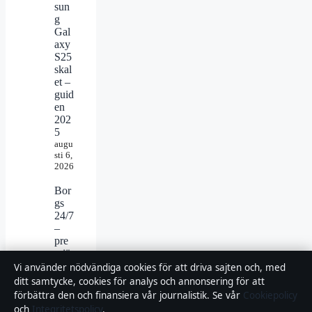
sun
g
Gal
axy
S25
skal
et –
guid
en
202
5
augu
sti 6,
2026
Bor
gs
24/7
–
pre
miär
,
Vi använder nödvändiga cookies för att driva sajten och, med
han
ditt samtycke, cookies för analys och annonsering för att
dlin
förbättra den och finansiera vår journalistik. Se vår
Cookiepolicy
g,
och
Integritetspolicy
.