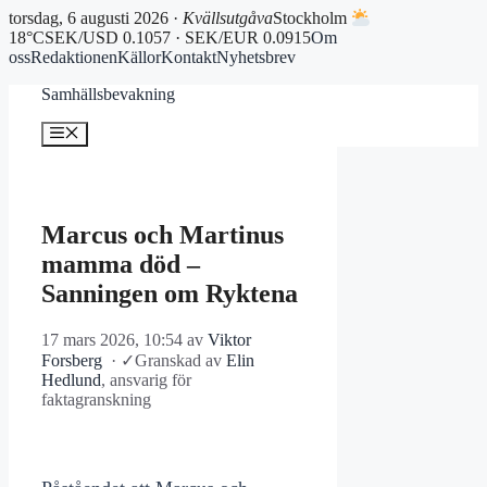
torsdag, 6 augusti 2026 ·
Kvällsutgåva
Stockholm
18°C
SEK/USD 0.1057 · SEK/EUR 0.0915
Om
oss
Redaktionen
Källor
Kontakt
Nyhetsbrev
Hoppa
Samhällsbevakning
till
innehåll
Meny
Marcus och Martinus
mamma död –
Sanningen om Ryktena
17 mars 2026, 10:54
av
Viktor
Forsberg
·
✓
Granskad av
Elin
Hedlund
, ansvarig för
faktagranskning