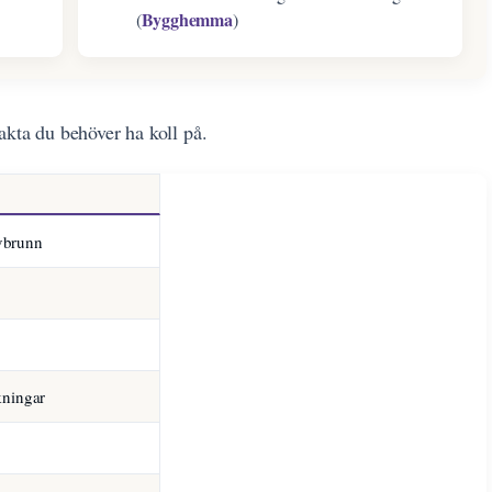
Bygghemma
(
)
akta du behöver ha koll på.
lvbrunn
kningar