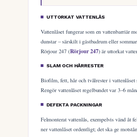
UTTORKAT VATTENLÅS
Vattenlåset fungerar som en vattenbarriär mo
dunstar – särskilt i gästbadrum eller sommar
Rörjour 247
Rörjour 247 (
) är uttorkat vatt
SLAM OCH HÅRRESTER
Biofilm, fett, hår och tvålrester i vattenlåse
Rengör vattenlåset regelbundet var 3–6 måna
DEFEKTA PACKNINGAR
Felmonterat vattenlås, exempelvis vänd åt fel 
ner vattenlåset ordentligt; det ska ge motstå