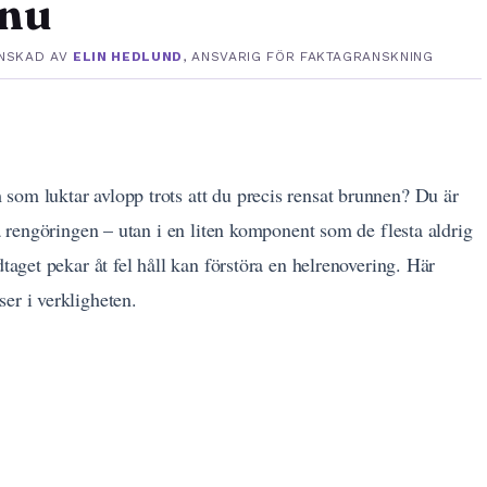
 nu
NSKAD AV
ELIN HEDLUND
, ANSVARIG FÖR FAKTAGRANSKNING
som luktar avlopp trots att du precis rensat brunnen? Du är
va rengöringen – utan i en liten komponent som de flesta aldrig
dtaget pekar åt fel håll kan förstöra en helrenovering. Här
er i verkligheten.