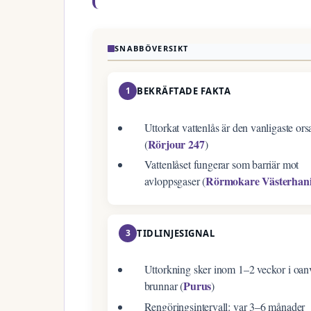
SNABBÖVERSIKT
1
BEKRÄFTADE FAKTA
Uttorkat vattenlås är den vanligaste or
Rörjour 247
(
)
Vattenlåset fungerar som barriär mot
Rörmokare Västerhan
avloppsgaser (
3
TIDLINJESIGNAL
Uttorkning sker inom 1–2 veckor i oa
Purus
brunnar (
)
Rengöringsintervall: var 3–6 månader