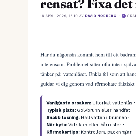
rensat? Fixa det
·
GRA
18 APRIL 2026, 16:10
AV
DAVID NORBERG
✓
Har du någonsin kommit hem till ett badrum 
inte ensam. Problemet sitter ofta inte i själ
tänker på: vattenlåset. Enkla fel som att han
guidar vi dig genom vad rörmokare faktiskt s
Vanligaste orsaken:
Uttorkat vattenlås ·
Typisk plats:
Golvbrunn eller handfat ·
Snabb lösning:
Häll vatten i brunnen ·
När byta:
Vid slam eller hårrester ·
Rörmokartips:
Kontrollera packningar