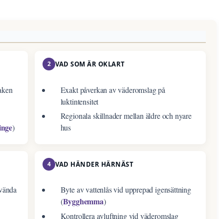
2
VAD SOM ÄR OKLART
saken
Exakt påverkan av väderomslag på
luktintensitet
Regionala skillnader mellan äldre och nyare
inge
)
hus
4
VAD HÄNDER HÄRNÄST
nvända
Byte av vattenlås vid upprepad igensättning
Bygghemma
(
)
Kontrollera avluftning vid väderomslag