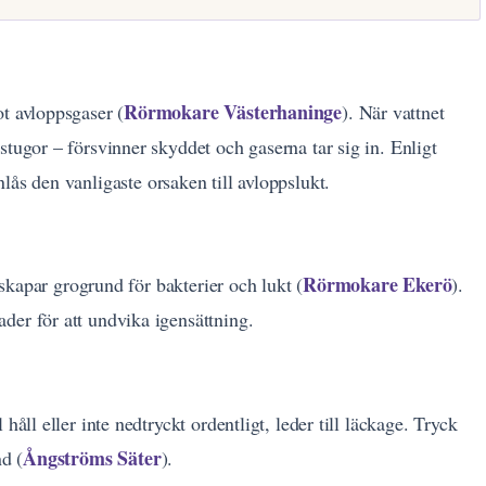
Rörmokare Västerhaninge
t avloppsgaser (
). När vattnet
stugor – försvinner skyddet och gaserna tar sig in. Enligt
enlås den vanligaste orsaken till avloppslukt.
Rörmokare Ekerö
t skapar grogrund för bakterier och lukt (
).
der för att undvika igensättning.
håll eller inte nedtryckt ordentligt, leder till läckage. Tryck
Ångströms Säter
nd (
).