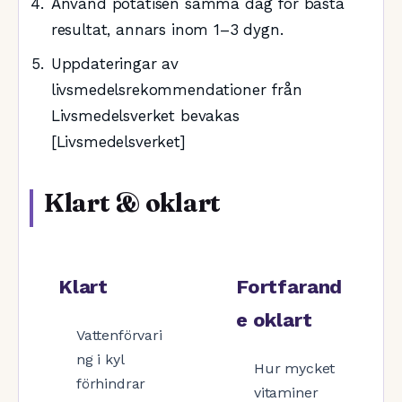
Använd potatisen samma dag för bästa
resultat, annars inom 1–3 dygn.
Uppdateringar av
livsmedelsrekommendationer från
Livsmedelsverket bevakas
[Livsmedelsverket]
Klart & oklart
Klart
Fortfarand
e oklart
Vattenförvari
ng i kyl
Hur mycket
förhindrar
vitaminer