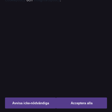
Cookiepolicy
och
Integritetspolicy
.
Kultur
Livsstil
Nöje
Nyheter
Samhälle & reglering
Spel
Sport
TV-rollista
Uncategorized
Avvisa icke-nödvändiga
Acceptera alla