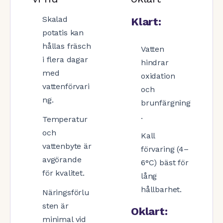
Skalad
Klart:
potatis kan
hållas fräsch
Vatten
i flera dagar
hindrar
med
oxidation
vattenförvari
och
ng.
brunfärgning
.
Temperatur
och
Kall
vattenbyte är
förvaring (4–
avgörande
6°C) bäst för
för kvalitet.
lång
hållbarhet.
Näringsförlu
sten är
Oklart:
minimal vid