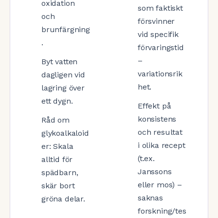
oxidation
som faktiskt
och
försvinner
brunfärgning
vid specifik
.
förvaringstid
–
Byt vatten
variationsrik
dagligen vid
het.
lagring över
ett dygn.
Effekt på
konsistens
Råd om
och resultat
glykoalkaloid
i olika recept
er: Skala
(t.ex.
alltid för
Janssons
spädbarn,
eller mos) –
skär bort
saknas
gröna delar.
forskning/tes