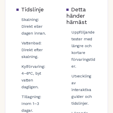
Tidslinje
Detta
händer
Skalning:
härnäst
Direkt eller
Uppföljande
dagen innan.
tester med
Vattenbad:
längre och
Direkt efter
kortare
skalning.
förvaringstid
er.
Kylförvaring:
4–6°C, byt
Utveckling
vatten
av
dagligen.
interaktiva
guider och
Tillagning:
tidslinjer.
Inom 1–3
dagar.