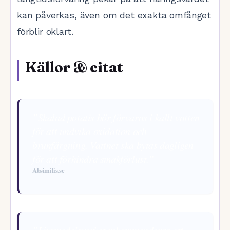
kan påverkas, även om det exakta omfånget
förblir oklart.
Källor & citat
”Skalad potatis bör förvaras i kallt vatten
för att undvika oxidation och
brunfärgning. Vattnet ska bytas dagligen
för att förhindra smakförlust.”
Absimilis.se