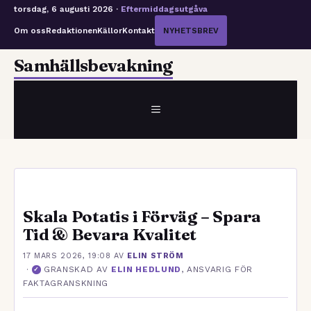
torsdag, 6 augusti 2026 ·
Eftermiddagsutgåva
Om oss
Redaktionen
Källor
Kontakt
NYHETSBREV
Hoppa
Samhällsbevakning
till
innehåll
MENY
Skala Potatis i Förväg – Spara
Tid & Bevara Kvalitet
17 MARS 2026, 19:08
AV
ELIN STRÖM
·
GRANSKAD AV
ELIN HEDLUND
, ANSVARIG FÖR
✓
FAKTAGRANSKNING