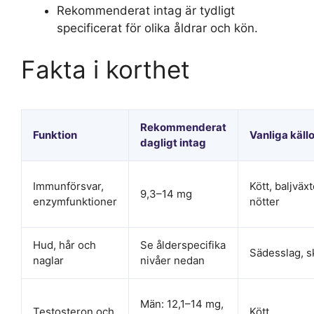
Rekommenderat intag är tydligt
specificerat för olika åldrar och kön.
Fakta i korthet
Rekommenderat
Funktion
Vanliga källo
dagligt intag
Immunförsvar,
Kött, baljväxt
9,3–14 mg
enzymfunktioner
nötter
Hud, hår och
Se ålderspecifika
Sädesslag, s
naglar
nivåer nedan
Män: 12,1–14 mg,
Testosteron och
Kött,