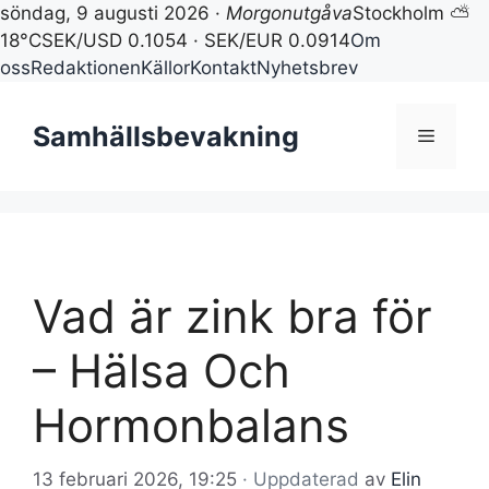
söndag, 9 augusti 2026 ·
Morgonutgåva
Stockholm ⛅
18°C
SEK/USD 0.1054 · SEK/EUR 0.0914
Om
oss
Redaktionen
Källor
Kontakt
Nyhetsbrev
Hoppa
till
Samhällsbevakning
Meny
innehåll
Vad är zink bra för
– Hälsa Och
Hormonbalans
13 februari 2026, 19:25
· Uppdaterad
av
Elin