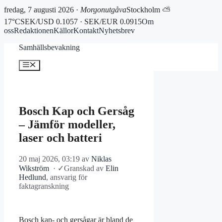
fredag, 7 augusti 2026 ·
Morgonutgåva
Stockholm ⛅
17°C
SEK/USD 0.1057 · SEK/EUR 0.0915
Om
oss
Redaktionen
Källor
Kontakt
Nyhetsbrev
Hoppa
Samhällsbevakning
till
innehåll
Meny
Bosch Kap och Gersåg
– Jämför modeller,
laser och batteri
20 maj 2026, 03:19
av
Niklas
Wikström
·
✓
Granskad av
Elin
Hedlund
, ansvarig för
faktagranskning
Bosch kap- och gersågar är bland de