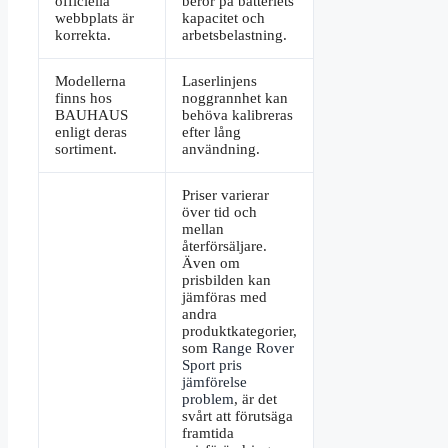
officiella
beror på batteriets
webbplats är
kapacitet och
korrekta.
arbetsbelastning.
Modellerna
Laserlinjens
finns hos
noggrannhet kan
BAUHAUS
behöva kalibreras
enligt deras
efter lång
sortiment.
användning.
Priser varierar
över tid och
mellan
återförsäljare.
Även om
prisbilden kan
jämföras med
andra
produktkategorier,
som
Range Rover
Sport pris
jämförelse
problem
, är det
svårt att förutsäga
framtida