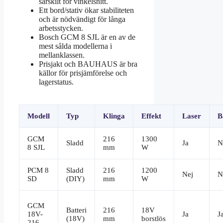
särskilt för vinkelsnitt.
Ett bord/stativ ökar stabiliteten
och är nödvändigt för långa
arbetsstycken.
Bosch GCM 8 SJL är en av de
mest sålda modellerna i
mellanklassen.
Prisjakt och BAUHAUS är bra
källor för prisjämförelse och
lagerstatus.
Modell
Typ
Klinga
Effekt
Laser
B
GCM
216
1300
Sladd
Ja
N
8 SJL
mm
W
PCM 8
Sladd
216
1200
Nej
N
SD
(DIY)
mm
W
GCM
Batteri
216
18V
18V-
Ja
J
(18V)
mm
borstlös
216