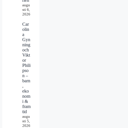
rien
augu
sti 6,
2026
Car
olin
a
Gyn
ning
och
Vikt
or
Phili
pso
n –
barn
,
eko
nom
i &
fram
tid
augu
sti 5,
2026