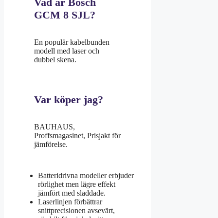
Vad är Bosch
GCM 8 SJL?
En populär kabelbunden
modell med laser och
dubbel skena.
Var köper jag?
BAUHAUS,
Proffsmagasinet, Prisjakt för
jämförelse.
Batteridrivna modeller erbjuder
rörlighet men lägre effekt
jämfört med sladdade.
Laserlinjen förbättrar
snittprecisionen avsevärt,