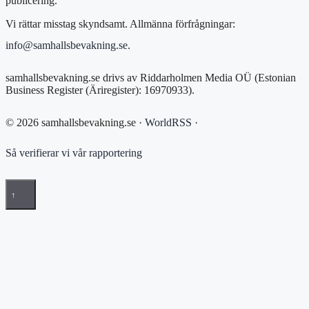
publicering.
Vi rättar misstag skyndsamt. Allmänna förfrågningar:
info@samhallsbevakning.se
.
samhallsbevakning.se drivs av Riddarholmen Media OÜ (Estonian
Business Register (Äriregister): 16970933).
© 2026 samhallsbevakning.se ·
WorldRSS
·
Så verifierar vi vår rapportering
↑