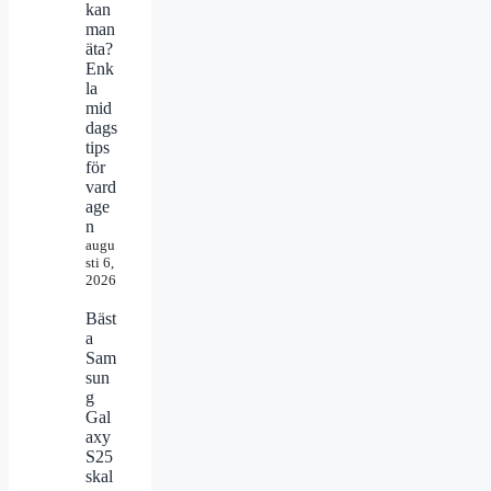
kan
man
äta?
Enk
la
mid
dags
tips
för
vard
age
n
augu
sti 6,
2026
Bäst
a
Sam
sun
g
Gal
axy
S25
skal