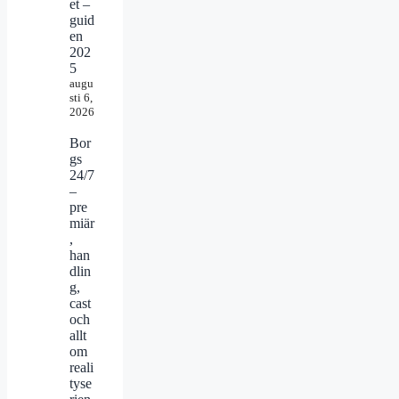
et –
guid
en
202
5
augu
sti 6,
2026
Bor
gs
24/7
–
pre
miär
,
han
dlin
g,
cast
och
allt
om
reali
tyse