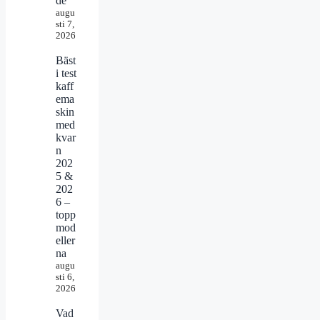
de
augu
sti 7,
2026
Bäst
i test
kaff
ema
skin
med
kvar
n
202
5 &
202
6 –
topp
mod
eller
na
augu
sti 6,
2026
Vad