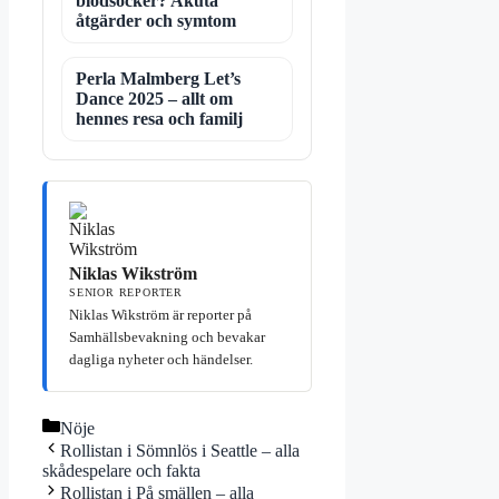
blodsocker? Akuta
åtgärder och symtom
Perla Malmberg Let’s
Dance 2025 – allt om
hennes resa och familj
Niklas Wikström
SENIOR REPORTER
Niklas Wikström är reporter på
Samhällsbevakning och bevakar
dagliga nyheter och händelser.
Kategorier
Nöje
Rollistan i Sömnlös i Seattle – alla
skådespelare och fakta
Rollistan i På smällen – alla