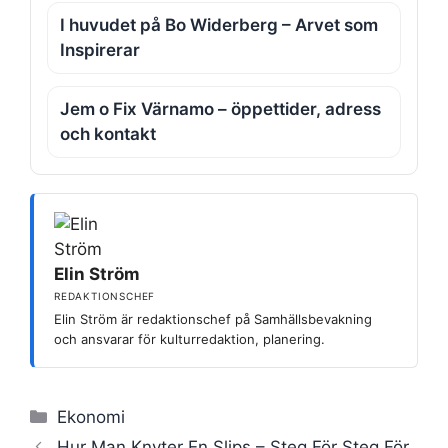
I huvudet på Bo Widerberg – Arvet som
Inspirerar
Jem o Fix Värnamo – öppettider, adress
och kontakt
Elin Ström
REDAKTIONSCHEF
Elin Ström är redaktionschef på Samhällsbevakning
och ansvarar för kulturredaktion, planering.
Kategorier
Ekonomi
Hur Man Knyter En Slips – Steg För Steg För