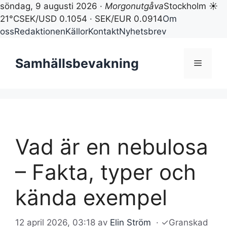
söndag, 9 augusti 2026 ·
Morgonutgåva
Stockholm ☀
21°C
SEK/USD 0.1054 · SEK/EUR 0.0914
Om
oss
Redaktionen
Källor
Kontakt
Nyhetsbrev
Hoppa
till
Samhällsbevakning
Meny
innehåll
Vad är en nebulosa
– Fakta, typer och
kända exempel
12 april 2026, 03:18
av
Elin Ström
·
✓
Granskad