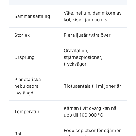
Väte, helium, dammkorn av
Sammansättning
kol, kisel, järn och is
Storlek
Flera ljusår tvärs över
Gravitation,
Ursprung
stjärnexplosioner,
tryckvågor
Planetariska
nebulosors
Tiotusentals till miljoner år
livslängd
Kärnan i vit dvärg kan nå
Temperatur
upp till 100 000 °C
Födelseplatser för stjärnor
Roll