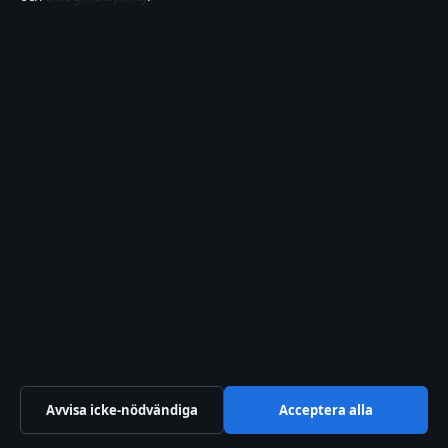
Företaget
Riddarholmen Media OÜ
Narva mnt 11, Kesklinn
St Julian's 10117, EE
+372 614 0103
Estonian Business Register (Äriregister): 16970933
Kontakta oss
Allmänt:
info@samhallsbevakning.se
editorial@samhallsbevakning.se
Avvisa icke-nödvändiga
Acceptera alla
tips@samhallsbevakning.se