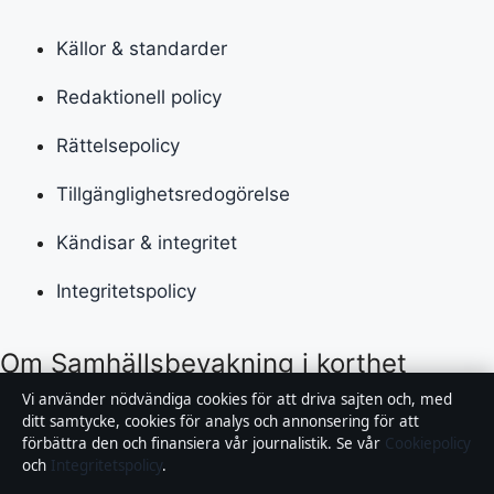
Källor & standarder
Redaktionell policy
Rättelsepolicy
Tillgänglighetsredogörelse
Kändisar & integritet
Integritetspolicy
Om Samhällsbevakning i korthet
Vi använder nödvändiga cookies för att driva sajten och, med
Samhällsbevakning är en oberoende svensk digital
ditt samtycke, cookies för analys och annonsering för att
förbättra den och finansiera vår journalistik. Se vår
Cookiepolicy
nyhetssajt med fokus på film, tv, kultur och
och
Integritetspolicy
.
nöjesnyheter. Varje artikel har en namngiven byline,