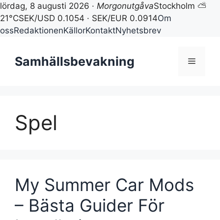
lördag, 8 augusti 2026 ·
Morgonutgåva
Stockholm ⛅
21°C
SEK/USD 0.1054 · SEK/EUR 0.0914
Om
oss
Redaktionen
Källor
Kontakt
Nyhetsbrev
Hoppa
till
Samhällsbevakning
Meny
innehåll
Spel
My Summer Car Mods
– Bästa Guider För