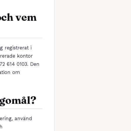
 och vem
 registrerat i
trerade kontor
+372 614 0103. Den
mation om
lagomål?
tering, använd
ch