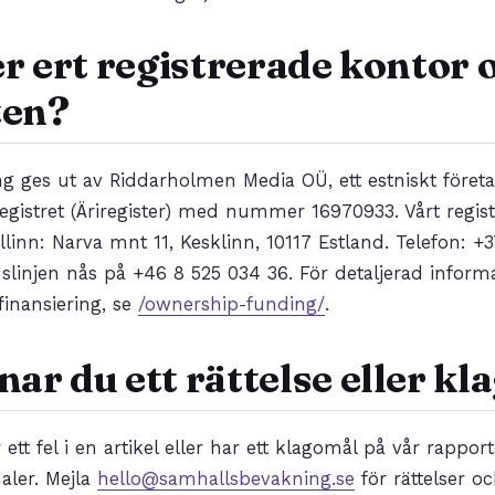
er ert registrerade kontor
ten?
 ges ut av Riddarholmen Media OÜ, ett estniskt företag
registret (Äriregister) med nummer 16970933. Vårt regis
allinn: Narva mnt 11, Kesklinn, 10117 Estland. Telefon: 
slinjen nås på +46 8 525 034 36. För detaljerad infor
finansiering, se
/ownership-funding/
.
ar du ett rättelse eller k
tt fel i en artikel eller har ett klagomål på vår rappor
aler. Mejla
hello@samhallsbevakning.se
för rättelser o