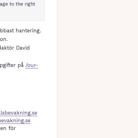
ge to the right
abbast hantering.
son.
daktör David
pgifter på
/our-
lsbevakning.se
evakning.se
en för