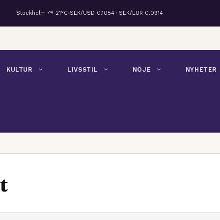
Stockholm ⛅ 21°C
SEK/USD 0.1054 · SEK/EUR 0.0914
KULTUR
LIVSSTIL
NÖJE
NYHETER
t