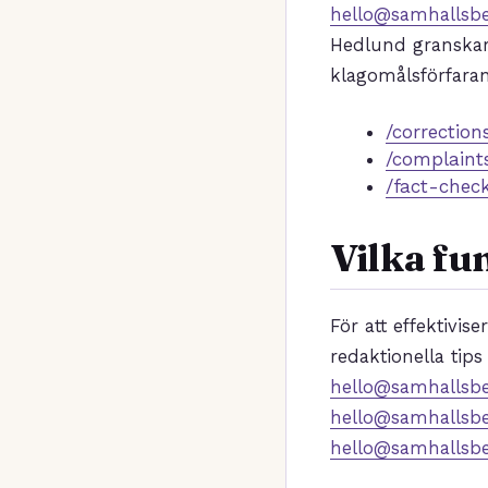
hello@samhallsbe
Hedlund granskar 
klagomålsförfaran
/correction
/complaint
/fact-check
Vilka fu
För att effektivis
redaktionella tips 
hello@samhallsbe
hello@samhallsbe
hello@samhallsbe