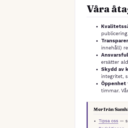
Våra åt
Kvalitetss
publicering
Transpare
innehåll) r
Ansvarsful
ersätter a
Skydd av k
integritet,
Öppenhet 
timmar. Vå
Mer från Samh
Tipsa oss
— sk