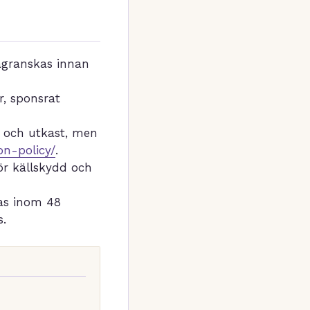
tagranskas innan
r, sponsrat
h och utkast, men
on-policy/
.
för källskydd och
as inom 48
s.