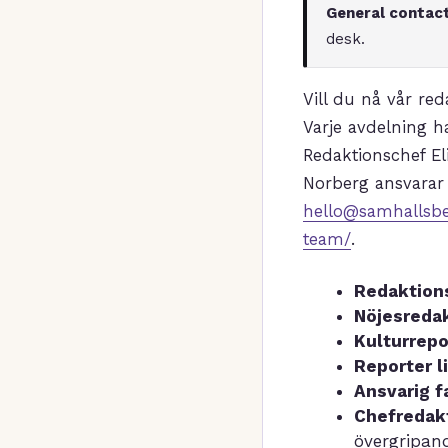
General contact
desk.
Vill du nå vår re
Varje avdelning h
Redaktionschef El
Norberg ansvarar 
hello@samhallsbe
team/
.
Redaktion
Nöjesredak
Kulturrepo
Reporter l
Ansvarig f
Chefredak
övergripand