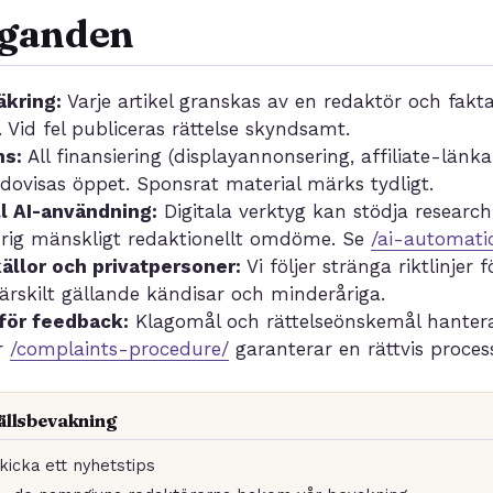
aganden
äkring:
Varje artikel granskas av en redaktör och fak
. Vid fel publiceras rättelse skyndsamt.
ns:
All finansiering (displayannonsering, affiliate-länka
edovisas öppet. Sponsrat material märks tydligt.
l AI-användning:
Digitala verktyg kan stödja researc
ldrig mänskligt redaktionellt omdöme. Se
/ai-automati
ällor och privatpersoner:
Vi följer stränga riktlinjer 
 särskilt gällande kändisar och minderåriga.
för feedback:
Klagomål och rättelseönskemål hanter
r
/complaints-procedure/
garanterar en rättvis proces
ällsbevakning
icka ett nyhetstips