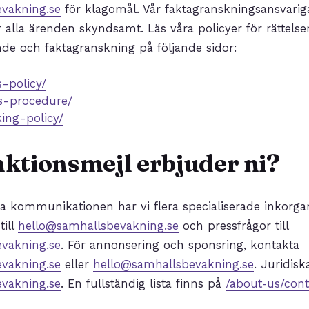
vakning.se
för klagomål. Vår faktagranskningsansvari
alla ärenden skyndsamt. Läs våra policyer för rättelser
de och faktagranskning på följande sidor:
s-policy/
s-procedure/
ing-policy/
nktionsmejl erbjuder ni?
era kommunikationen har vi flera specialiserade inkorgar
till
hello@samhallsbevakning.se
och pressfrågor till
vakning.se
. För annonsering och sponsring, kontakta
vakning.se
eller
hello@samhallsbevakning.se
. Juridisk
vakning.se
. En fullständig lista finns på
/about-us/cont