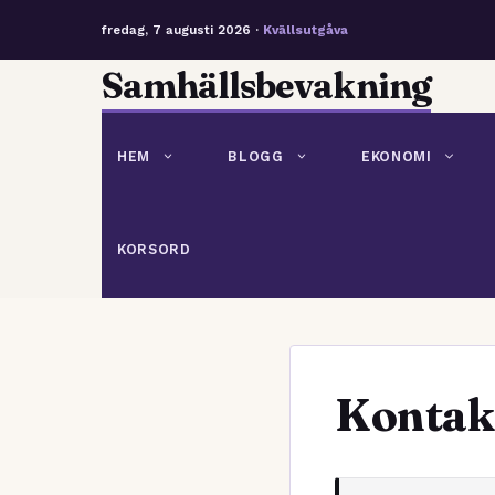
fredag, 7 augusti 2026 ·
Kvällsutgåva
Hoppa
Samhällsbevakning
till
innehåll
HEM
BLOGG
EKONOMI
KORSORD
Kontak