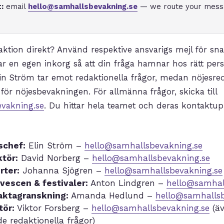
:
email
hello@samhallsbevakning.se
— we route your messa
daktion direkt? Använd respektive ansvarigs mejl för sn
ar en egen inkorg så att din fråga hamnar hos rätt per
in Ström tar emot redaktionella frågor, medan nöjesre
för nöjesbevakningen. För allmänna frågor, skicka till
vakning.se
. Du hittar hela teamet och deras kontaktup
schef:
Elin Ström –
hello@samhallsbevakning.se
tör:
David Norberg –
hello@samhallsbevakning.se
rter:
Johanna Sjögren –
hello@samhallsbevakning.se
ivescen & festivaler:
Anton Lindgren –
hello@samhal
aktagranskning:
Amanda Hedlund –
hello@samhallsb
tör:
Viktor Forsberg –
hello@samhallsbevakning.se
(äv
e redaktionella frågor)