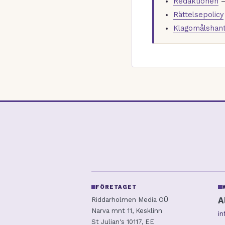
Redaktionen
—
Rättelsepolicy
Klagomålshant
FÖRETAGET
A
Riddarholmen Media OÜ
Narva mnt 11, Kesklinn
i
St Julian's 10117, EE