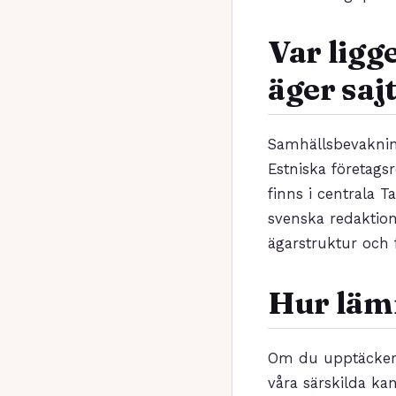
Var ligg
äger saj
Samhällsbevakning
Estniska företags
finns i centrala T
svenska redaktion
ägarstruktur och 
Hur lämn
Om du upptäcker e
våra särskilda kan