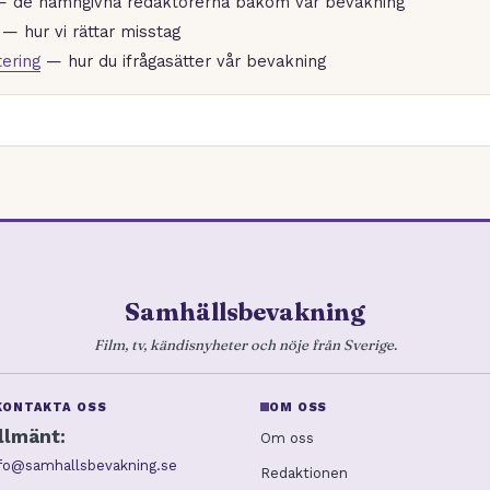
 de namngivna redaktörerna bakom vår bevakning
— hur vi rättar misstag
ering
— hur du ifrågasätter vår bevakning
Samhällsbevakning
Film, tv, kändisnyheter och nöje från Sverige.
KONTAKTA OSS
OM OSS
llmänt:
Om oss
nfo@samhallsbevakning.se
Redaktionen