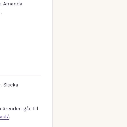
ga Amanda
,
. Skicka
a ärenden går till
act/
.