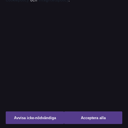
Cookiepolicy
och
Integritetspolicy
.
Samhällsbevakning
Film, tv, kändisnyheter och nöje från Sverige.
FÖRETAGET
KONTAKTA OSS
Allmänt:
Riddarholmen Media
OÜ
info@samhallsbevakning.se
Narva mnt 11,
Kesklinn
editorial@samhallsbevakning.se
St Julian's 10117, EE
+372 614 0103
tips@samhallsbevakning.se
Estonian Business
Register (Äriregister):
16970933
press@samhallsbevakning.se
OM OSS
FÖRTROENDE &
STANDARDER
Avvisa icke-nödvändiga
Acceptera alla
Om oss
Källor & standarder