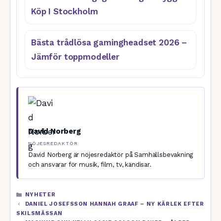
Köp I Stockholm
Bästa trådlösa gamingheadset 2026 –
Jämför toppmodeller
David Norberg
NÖJESREDAKTÖR
David Norberg är nöjesredaktör på Samhällsbevakning
och ansvarar för musik, film, tv, kändisar.
KATEGORIER
NYHETER
DANIEL JOSEFSSON HANNAH GRAAF – NY KÄRLEK EFTER
SKILSMÄSSAN