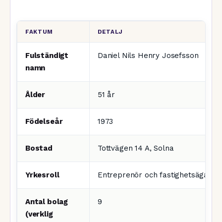
FAKTUM
DETALJ
Fulständigt
Daniel Nils Henry Josefsson
namn
Ålder
51 år
Födelseår
1973
Bostad
Tottvägen 14 A, Solna
Yrkesroll
Entreprenör och fastighetsägare
Antal bolag
9
(verklig