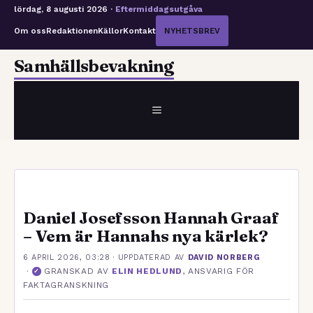
lördag, 8 augusti 2026 ·
Eftermiddagsutgåva
Om oss
Redaktionen
Källor
Kontakt
NYHETSBREV
Hoppa
Samhällsbevakning
till
innehåll
MENY
Daniel Josefsson Hannah Graaf
– Vem är Hannahs nya kärlek?
6 APRIL 2026, 03:28
· UPPDATERAD
AV
DAVID NORBERG
·
GRANSKAD AV
ELIN HEDLUND
, ANSVARIG FÖR
✓
FAKTAGRANSKNING