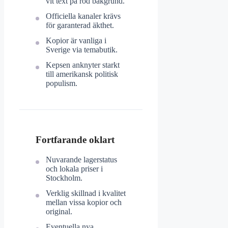
vit text på röd bakgrund.
Officiella kanaler krävs
för garanterad äkthet.
Kopior är vanliga i
Sverige via temabutik.
Kepsen anknyter starkt
till amerikansk politisk
populism.
Fortfarande oklart
Nuvarande lagerstatus
och lokala priser i
Stockholm.
Verklig skillnad i kvalitet
mellan vissa kopior och
original.
Eventuella nya