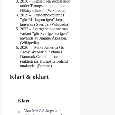
2016
– Kepsen blir global ikon
under Trumps kampanj mot
Hillary Clinton. (Wikipedia)
2019
– Kristdemokraternas
”gör EU lagom igen”-keps
lanseras i Sverige. (Wikipedia)
2022
– Sverigedemokraternas
variant ”gör Sverige bra igen”
används av Jimmie Åkesson.
(Wikipedia)
2026
– ”Make America Go
Away”-kepsar blir virala i
Danmark/Grönland som
reaktion på Trumps Grönland-
uttalande. (Fortune)
Klart & oklart
Klart
Äkta MAGA-keps har