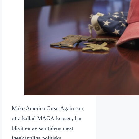
Make America Great Again cap,
ofta kallad MAGA-kepsen, har
blivit en av samtidens mest
igenkännliga politiska