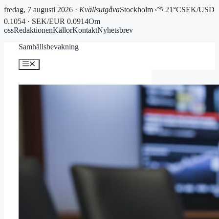
fredag, 7 augusti 2026 ·
Kvällsutgåva
Stockholm ⛅ 21°C
SEK/USD
0.1054 · SEK/EUR 0.0914
Om
oss
Redaktionen
Källor
Kontakt
Nyhetsbrev
Hoppa
Samhällsbevakning
till
innehåll
Meny