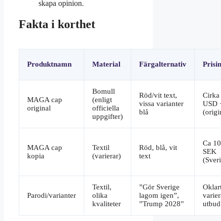
skapa opinion.
Fakta i korthet
Produktnamn
Material
Färgalternativ
Prisi
Bomull
Röd/vit text,
Cirka
MAGA cap
(enligt
vissa varianter
USD +
original
officiella
blå
(origi
uppgifter)
Ca 1
MAGA cap
Textil
Röd, blå, vit
SEK
kopia
(varierar)
text
(Sver
Textil,
”Gör Sverige
Oklart
Parodi/varianter
olika
lagom igen”,
varier
kvaliteter
”Trump 2028”
utbud