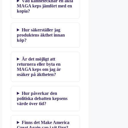
Vad kännetecknar en äkta
MAGA keps jämfört med en
kopia?
Hur säkerställer jag
produktens äkthet innan
köp?
Är det möjligt att
returnera eller byta en
MAGA keps om jag är
osäker på äktheten?
Hur påverkar den
politiska debatten kepsens
värde över tid?
Finns det Make America
Great Again cap i vit färg?