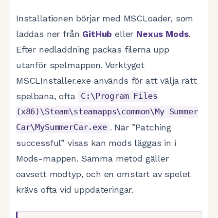
Installationen börjar med MSCLoader, som
laddas ner från
GitHub
eller
Nexus Mods
.
Efter nedladdning packas filerna upp
utanför spelmappen. Verktyget
MSCLInstaller.exe används för att välja rätt
spelbana, ofta
C:\Program Files
(x86)\Steam\steamapps\common\My Summer
. När ”Patching
Car\MySummerCar.exe
successful” visas kan mods läggas in i
Mods-mappen. Samma metod gäller
oavsett modtyp, och en omstart av spelet
krävs ofta vid uppdateringar.