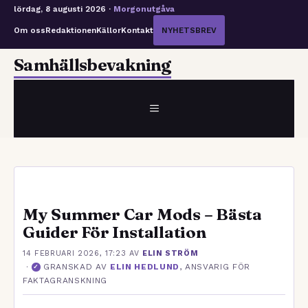
lördag, 8 augusti 2026 ·
Morgonutgåva
Om oss
Redaktionen
Källor
Kontakt
NYHETSBREV
Hoppa
Samhällsbevakning
till
innehåll
MENY
My Summer Car Mods – Bästa
Guider För Installation
14 FEBRUARI 2026, 17:23
AV
ELIN STRÖM
·
GRANSKAD AV
ELIN HEDLUND
, ANSVARIG FÖR
✓
FAKTAGRANSKNING