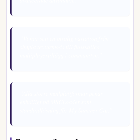
”Vi har sett en otrolig variation från
simpla texturmods till fullskaliga
multiplayertillägg i communityn.”
”Alla större modplattformar pekar
enhälligt på MSCLoader som
standardlösning för My Summer Car.”