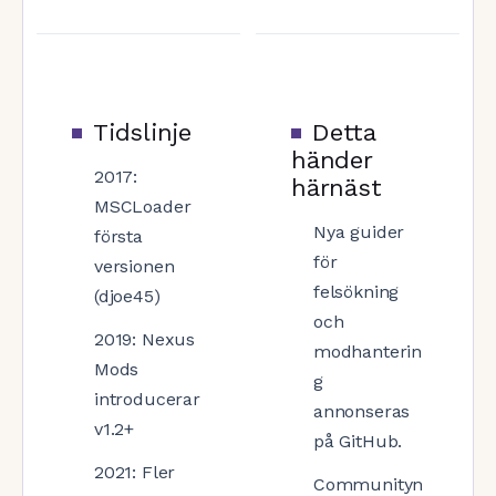
Tidslinje
Detta
händer
2017:
härnäst
MSCLoader
Nya guider
första
för
versionen
felsökning
(djoe45)
och
2019: Nexus
modhanterin
Mods
g
introducerar
annonseras
v1.2+
på GitHub.
2021: Fler
Communityn