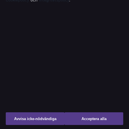
Cookiepolicy
och
Integritetspolicy
.
Samhälle & reglering
Spel
Sport
TV-rollista
Uncategorized
Avvisa icke-nödvändiga
Acceptera alla
Samhällsbevakning