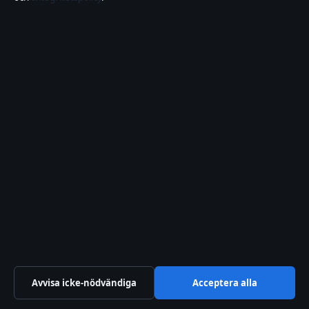
KULTUR
Skatt på lön och pension –
Guide för 2026 med tabeller
och regler
2 jul 2026
Avvisa icke-nödvändiga
Acceptera alla
KULTUR