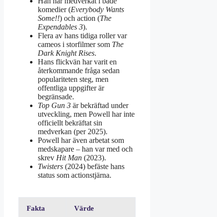
Han har medverkat i både
komedier (
Everybody Wants
Some!!
) och action (
The
Expendables 3
).
Flera av hans tidiga roller var
cameos i storfilmer som
The
Dark Knight Rises
.
Hans flickvän har varit en
återkommande fråga sedan
populariteten steg, men
offentliga uppgifter är
begränsade.
Top Gun 3
är bekräftad under
utveckling, men Powell har inte
officiellt bekräftat sin
medverkan (per 2025).
Powell har även arbetat som
medskapare – han var med och
skrev
Hit Man
(2023).
Twisters
(2024) befäste hans
status som actionstjärna.
Fakta
Värde