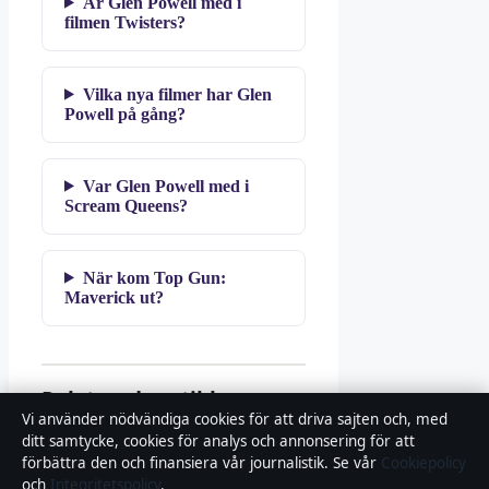
Är Glen Powell med i
filmen Twisters?
Vilka nya filmer har Glen
Powell på gång?
Var Glen Powell med i
Scream Queens?
När kom Top Gun:
Maverick ut?
Relaterade artiklar
Vi använder nödvändiga cookies för att driva sajten och, med
ditt samtycke, cookies för analys och annonsering för att
förbättra den och finansiera vår journalistik. Se vår
Cookiepolicy
och
Integritetspolicy
.