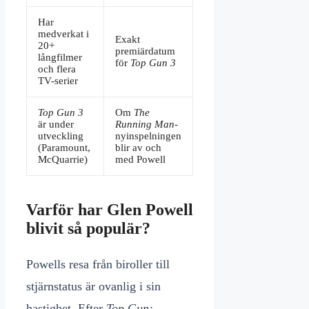
Har
medverkat i
Exakt
20+
premiärdatum
långfilmer
för
Top Gun 3
och flera
TV-serier
Top Gun 3
Om
The
är under
Running Man
-
utveckling
nyinspelningen
(Paramount,
blir av och
McQuarrie)
med Powell
Varför har Glen Powell
blivit så populär?
Powells resa från biroller till
stjärnstatus är ovanlig i sin
hastighet. Efter
Top Gun: