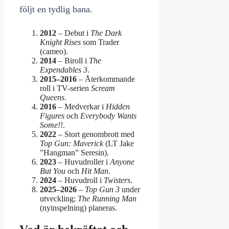
följt en tydlig bana.
2012
– Debut i
The Dark
Knight Rises
som Trader
(cameo).
2014
– Biroll i
The
Expendables 3
.
2015–2016
– Återkommande
roll i TV-serien
Scream
Queens
.
2016
– Medverkar i
Hidden
Figures
och
Everybody Wants
Some!!
.
2022
– Stort genombrott med
Top Gun: Maverick
(LT Jake
”Hangman” Seresin).
2023
– Huvudroller i
Anyone
But You
och
Hit Man
.
2024
– Huvudroll i
Twisters
.
2025–2026
–
Top Gun 3
under
utveckling;
The Running Man
(nyinspelning) planeras.