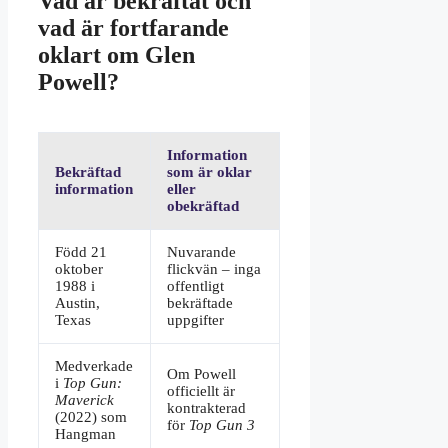
Vad är bekräftat och
vad är fortfarande
oklart om Glen
Powell?
Information
Bekräftad
som är oklar
information
eller
obekräftad
Född 21
Nuvarande
oktober
flickvän – inga
1988 i
offentligt
Austin,
bekräftade
Texas
uppgifter
Medverkade
Om Powell
i
Top Gun:
officiellt är
Maverick
kontrakterad
(2022) som
för
Top Gun 3
Hangman