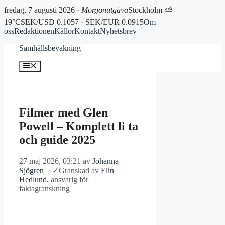
fredag, 7 augusti 2026 ·
Morgonutgåva
Stockholm ⛅
19°C
SEK/USD 0.1057 · SEK/EUR 0.0915
Om
oss
Redaktionen
Källor
Kontakt
Nyhetsbrev
Hoppa
Samhällsbevakning
till
innehåll
Meny
Filmer med Glen
Powell – Komplett li ta
och guide 2025
27 maj 2026, 03:21
av
Johanna
Sjögren
·
✓
Granskad av
Elin
Hedlund
, ansvarig för
faktagranskning