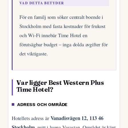
VAD DETTA BETYDER
För en familj som söker centralt boende i
Stockholm med fasta kostnader för frukost
och Wi-Fi innebär Time Hotel en
förutsägbar budget – inga dolda avgifter för
det viktigaste.
Var ligger Best Western Plus
Time Hotel?
ADRESS OCH OMRÅDE
Vanadisvägen 12, 113 46
Hotellets adress är
Stockholm
, mitt i lugna Vasastan. Området är känt