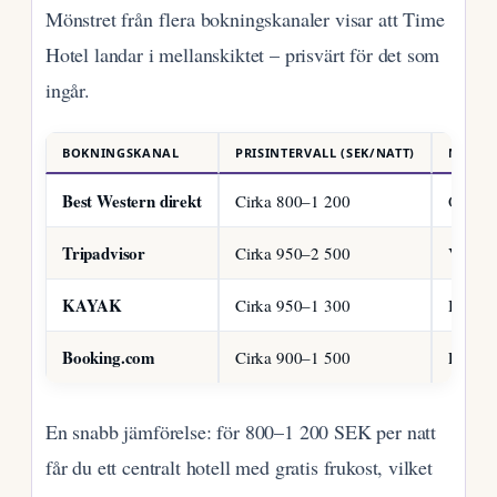
Mönstret från flera bokningskanaler visar att Time
Hotel landar i mellanskiktet – prisvärt för det som
ingår.
BOKNINGSKANAL
PRISINTERVALL (SEK/NATT)
NOTER
Best Western direkt
Cirka 800–1 200
Oftast 
Tripadvisor
Cirka 950–2 500
Varier
KAYAK
Cirka 950–1 300
Baserat
Booking.com
Cirka 900–1 500
Flexibl
En snabb jämförelse: för 800–1 200 SEK per natt
får du ett centralt hotell med gratis frukost, vilket