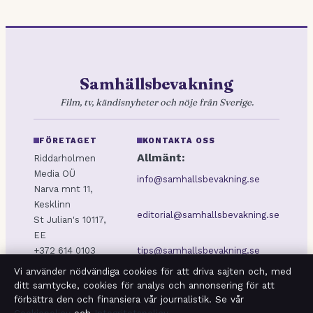
Samhällsbevakning
Film, tv, kändisnyheter och nöje från Sverige.
FÖRETAGET
KONTAKTA OSS
Allmänt:
Riddarholmen
Media OÜ
info@samhallsbevakning.se
Narva mnt 11,
Kesklinn
editorial@samhallsbevakning.se
St Julian's 10117,
EE
+372 614 0103
tips@samhallsbevakning.se
Estonian Business
Vi använder nödvändiga cookies för att driva sajten och, med
Register
ditt samtycke, cookies för analys och annonsering för att
press@samhallsbevakning.se
(Äriregister):
förbättra den och finansiera vår journalistik. Se vår
16970933