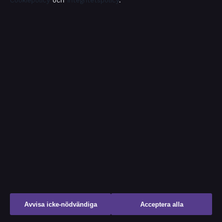
Cookiepolicy
och
Integritetspolicy
.
OM OSS
FÖRTROENDE &
STANDARDER
Om oss
Källor & standarder
Redaktionen
Redaktionell policy
Vår historia
Rättelsepolicy
Nyhetsbrev
Tillgänglighetsredogörelse
RSS-flöde
Kändisar & integritet
Integritetspolicy
Avvisa icke-nödvändiga
Acceptera alla
OM SAMHÄLLSBEVAKNING I KORTHET