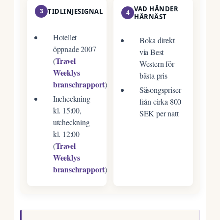
VAD HÄNDER
3
TIDLINJESIGNAL
4
HÄRNÄST
Hotellet
Boka direkt
öppnade 2007
via Best
Travel
(
Western för
Weeklys
bästa pris
branschrapport
)
Säsongspriser
Incheckning
från cirka 800
kl. 15:00,
SEK per natt
utcheckning
kl. 12:00
Travel
(
Weeklys
branschrapport
)