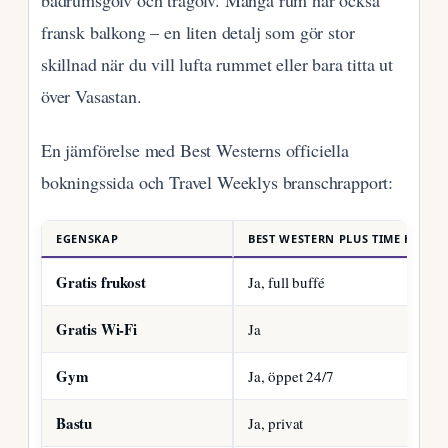
badrumsgolv och trägolv. Många rum har också
fransk balkong – en liten detalj som gör stor
skillnad när du vill lufta rummet eller bara titta ut
över Vasastan.
En jämförelse med Best Westerns officiella
bokningssida och Travel Weeklys branschrapport:
EGENSKAP
BEST WESTERN PLUS TIME HOTEL
Gratis frukost
Ja, full buffé
Gratis Wi-Fi
Ja
Gym
Ja, öppet 24/7
Bastu
Ja, privat