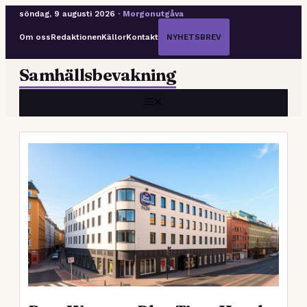
söndag, 9 augusti 2026 ·
Morgonutgåva
Om oss
Redaktionen
Källor
Kontakt
NYHETSBREV
Hoppa
Samhällsbevakning
till
innehåll
MENY