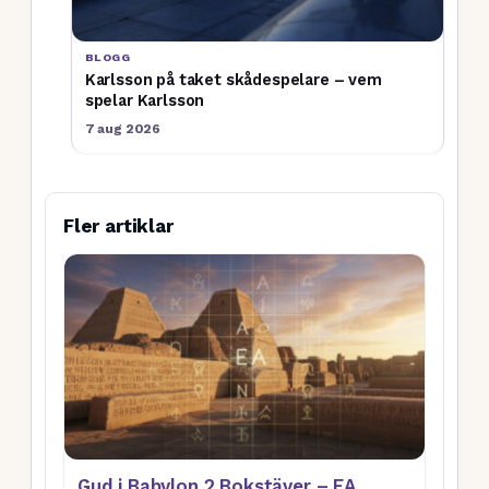
BLOGG
Karlsson på taket skådespelare – vem
spelar Karlsson
7 aug 2026
Fler artiklar
Gud i Babylon 2 Bokstäver – EA,