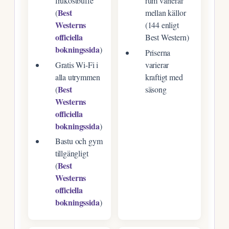
frukostbuffé
rum varierar
Best
(
mellan källor
Westerns
(144 enligt
officiella
Best Western)
bokningssida
)
Priserna
Gratis Wi-Fi i
varierar
alla utrymmen
kraftigt med
Best
(
säsong
Westerns
officiella
bokningssida
)
Bastu och gym
tillgängligt
Best
(
Westerns
officiella
bokningssida
)