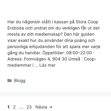
Har du någonsin stått i kassan på Stora Coop
Ersboda och undrat om du verkligen får ut det
mesta av ditt medlemskap? Den här guiden
visar exakt hur du använder dina poäng och
personliga erbjudanden för att spara mer varje
gång du handlar. Öppettider: 08:00–22:00 ·
Adress: Formvägen 4, 904 30 Umeå · Coop-
medlemmar i …
Läs mer
Kategorier
Blogg
Sida
Sida
Sida
1
2
…
23
Nästa
→