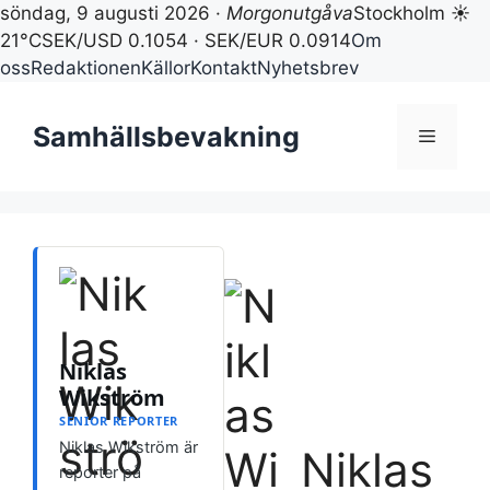
söndag, 9 augusti 2026 ·
Morgonutgåva
Stockholm ☀
21°C
SEK/USD 0.1054 · SEK/EUR 0.0914
Om
oss
Redaktionen
Källor
Kontakt
Nyhetsbrev
Hoppa
till
Samhällsbevakning
Meny
innehåll
Niklas
Wikström
SENIOR REPORTER
Niklas Wikström är
Niklas
reporter på