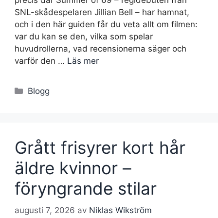
precis där Summer of 69 – regidebuten från
SNL-skådespelaren Jillian Bell – har hamnat,
och i den här guiden får du veta allt om filmen:
var du kan se den, vilka som spelar
huvudrollerna, vad recensionerna säger och
varför den …
Läs mer
Kategorier
Blogg
Grått frisyrer kort hår
äldre kvinnor –
föryngrande stilar
augusti 7, 2026
av
Niklas Wikström