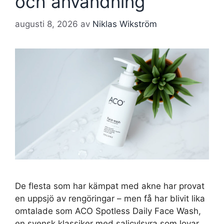
och användning
augusti 8, 2026
av
Niklas Wikström
De flesta som har kämpat med akne har provat
en uppsjö av rengöringar – men få har blivit lika
omtalade som ACO Spotless Daily Face Wash,
en svensk klassiker med salicylsyra som lovar