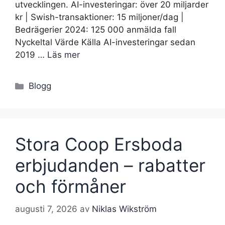
utvecklingen. AI-investeringar: över 20 miljarder
kr | Swish-transaktioner: 15 miljoner/dag |
Bedrägerier 2024: 125 000 anmälda fall
Nyckeltal Värde Källa AI-investeringar sedan
2019 …
Läs mer
Kategorier
Blogg
Stora Coop Ersboda
erbjudanden – rabatter
och förmåner
augusti 7, 2026
av
Niklas Wikström