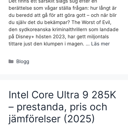
Det finns ett särskilt slags sug efter en
berättelse som vågar ställa frågan: hur långt är
du beredd att gå för att göra gott – och när blir
du själv det du bekämpar? The Worst of Evil,
den sydkoreanska kriminalthrillern som landade
på Disney+ hösten 2023, har gett miljontals
tittare just den klumpen i magen. …
Läs mer
Kategorier
Blogg
Intel Core Ultra 9 285K
– prestanda, pris och
jämförelser (2025)