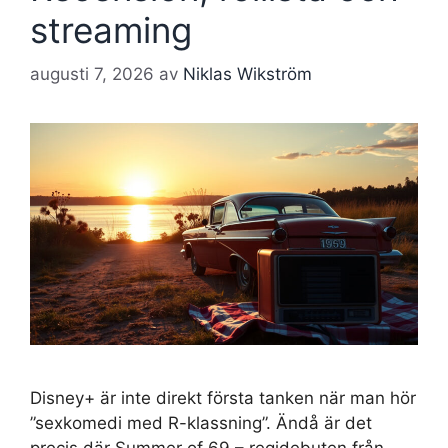
streaming
augusti 7, 2026
av
Niklas Wikström
Disney+ är inte direkt första tanken när man hör
”sexkomedi med R-klassning”. Ändå är det