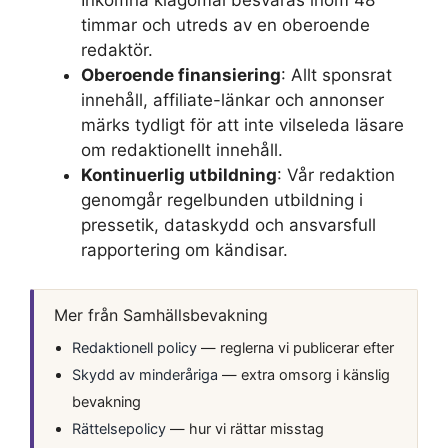
Inkomna klagomål besvaras inom 48
timmar och utreds av en oberoende
redaktör.
Oberoende finansiering
: Allt sponsrat
innehåll, affiliate-länkar och annonser
märks tydligt för att inte vilseleda läsare
om redaktionellt innehåll.
Kontinuerlig utbildning
: Vår redaktion
genomgår regelbunden utbildning i
pressetik, dataskydd och ansvarsfull
rapportering om kändisar.
Mer från Samhällsbevakning
Redaktionell policy
— reglerna vi publicerar efter
Skydd av minderåriga
— extra omsorg i känslig
bevakning
Rättelsepolicy
— hur vi rättar misstag