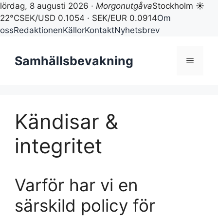
lördag, 8 augusti 2026 ·
Morgonutgåva
Stockholm ☀
22°C
SEK/USD 0.1054 · SEK/EUR 0.0914
Om
oss
Redaktionen
Källor
Kontakt
Nyhetsbrev
Hoppa
till
Samhällsbevakning
Meny
innehåll
Kändisar &
integritet
Varför har vi en
särskild policy för