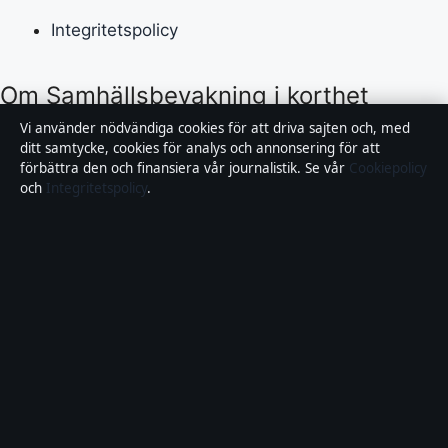
Integritetspolicy
Om Samhällsbevakning i korthet
Vi använder nödvändiga cookies för att driva sajten och, med
Samhällsbevakning är en oberoende svensk digital
ditt samtycke, cookies för analys och annonsering för att
förbättra den och finansiera vår journalistik. Se vår
Cookiepolicy
nyhetssajt med fokus på film, tv, kultur och
och
Integritetspolicy
.
nöjesnyheter. Varje artikel har en namngiven byline,
granskas av en redaktör och faktagranskas innan
publicering.
Vi rättar misstag skyndsamt. Allmänna förfrågningar:
info@samhallsbevakning.se
.
samhallsbevakning.se drivs av Riddarholmen Media
OÜ (Estonian Business Register (Äriregister):
16970933).