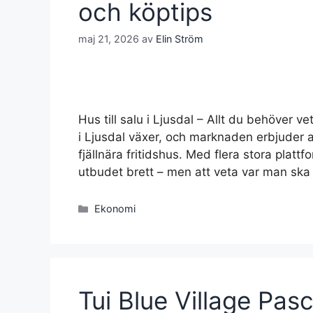
och köptips
maj 21, 2026
av
Elin Ström
Hus till salu i Ljusdal – Allt du behöver 
i Ljusdal växer, och marknaden erbjuder all
fjällnära fritidshus. Med flera stora plat
utbudet brett – men att veta var man ska
Kategorier
Ekonomi
Tui Blue Village Pas