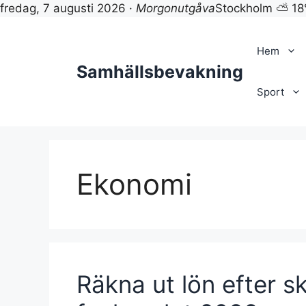
fredag, 7 augusti 2026 ·
Morgonutgåva
Stockholm ⛅ 18
Hoppa
till
Hem
innehåll
Samhällsbevakning
Sport
Ekonomi
Räkna ut lön efter s