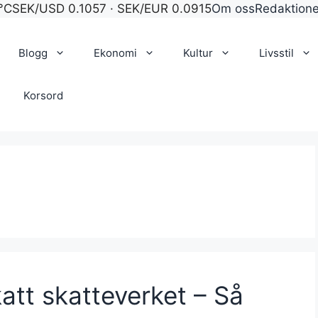
°C
SEK/USD 0.1057 · SEK/EUR 0.0915
Om oss
Redaktion
Blogg
Ekonomi
Kultur
Livsstil
Korsord
katt skatteverket – Så