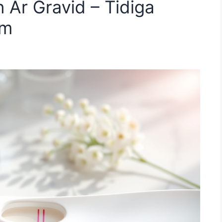
 Är Gravid – Tidiga
om