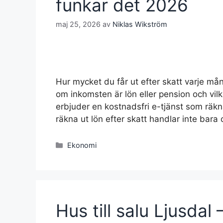
funkar det 2026
maj 25, 2026
av
Niklas Wikström
Hur mycket du får ut efter skatt varje mån
om inkomsten är lön eller pension och vilk
erbjuder en kostnadsfri e-tjänst som räkn
räkna ut lön efter skatt handlar inte bar
Kategorier
Ekonomi
Hus till salu Ljusdal 