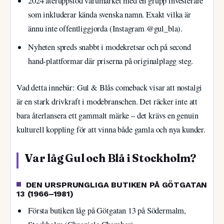
2024 återuppstod varumärket med en grupp investerare
som inkluderar kända svenska namn. Exakt vilka är
ännu inte offentliggjorda (Instagram @gul_bla).
Nyheten spreds snabbt i modekretsar och på second
hand-plattformar där priserna på originalplagg steg.
Vad detta innebär: Gul & Blås comeback visar att nostalgi
är en stark drivkraft i modebranschen. Det räcker inte att
bara återlansera ett gammalt märke – det krävs en genuin
kulturell koppling för att vinna både gamla och nya kunder.
Var låg Gul och Blå i Stockholm?
DEN URSPRUNGLIGA BUTIKEN PÅ GÖTGATAN
13 (1966–1981)
Första butiken låg på Götgatan 13 på Södermalm,