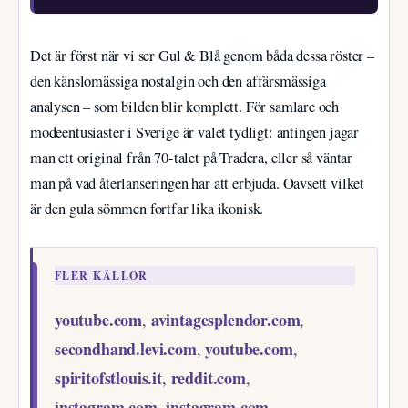
Det är först när vi ser Gul & Blå genom båda dessa röster –
den känslomässiga nostalgin och den affärsmässiga
analysen – som bilden blir komplett. För samlare och
modeentusiaster i Sverige är valet tydligt: antingen jagar
man ett original från 70-talet på Tradera, eller så väntar
man på vad återlanseringen har att erbjuda. Oavsett vilket
är den gula sömmen fortfar lika ikonisk.
FLER KÄLLOR
youtube.com
avintagesplendor.com
,
,
secondhand.levi.com
youtube.com
,
,
spiritofstlouis.it
reddit.com
,
,
instagram.com
instagram.com
,
,