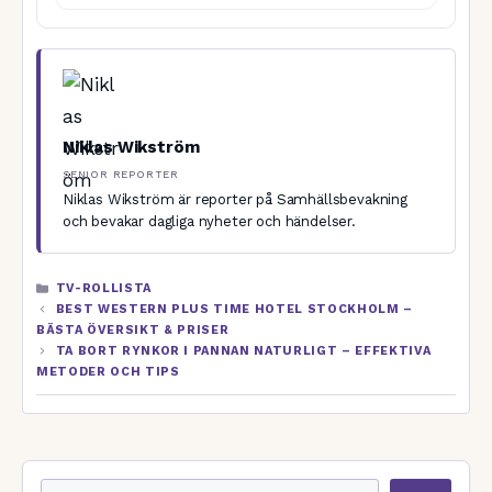
Niklas Wikström
SENIOR REPORTER
Niklas Wikström är reporter på Samhällsbevakning
och bevakar dagliga nyheter och händelser.
KATEGORIER
TV-ROLLISTA
BEST WESTERN PLUS TIME HOTEL STOCKHOLM –
BÄSTA ÖVERSIKT & PRISER
TA BORT RYNKOR I PANNAN NATURLIGT – EFFEKTIVA
METODER OCH TIPS
Sök