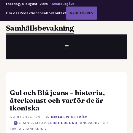
torsdag, 6 augusti 2026 ·
Kvällsutgåva
Om oss
Redaktionen
Källor
Kontakt
NYHETSBREV
Hoppa
Samhällsbevakning
till
innehåll
MENY
Gul och Blå jeans – historia,
återkomst och varför de är
ikoniska
5 JULI 2026, 12:09
AV
NIKLAS WIKSTRÖM
·
GRANSKAD AV
ELIN HEDLUND
, ANSVARIG FÖR
✓
FAKTAGRANSKNING