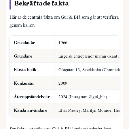
Bekräftade fakta
Här är de centrala fakta om Gul & Blå som går att verifiera
genom källor.
Grundat år
1966
Grundare
Engelsk entreprenör (namn okänt i allmä
Första butik
Götgatan 13, Stockholm (Chronicle Ch
Konkursår
2009
Återuppståndelseår
2024 (Instagram @gul_bla)
Kända användare
Elvis Presley, Marilyn Monroe, Henry W
Sex fakta, ett mönster: Gul & Blå levde ett relativt kort