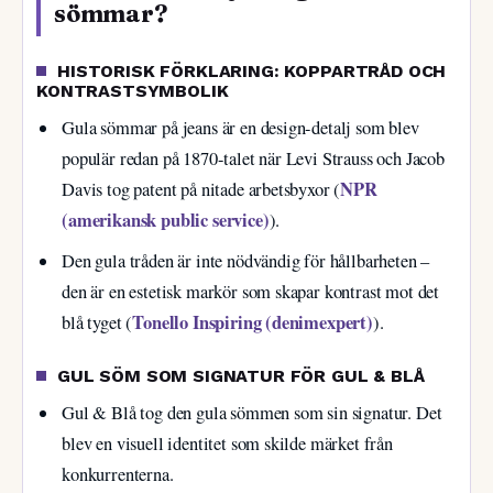
sömmar?
HISTORISK FÖRKLARING: KOPPARTRÅD OCH
KONTRASTSYMBOLIK
Gula sömmar på jeans är en design-detalj som blev
populär redan på 1870-talet när Levi Strauss och Jacob
NPR
Davis tog patent på nitade arbetsbyxor (
(amerikansk public service)
).
Den gula tråden är inte nödvändig för hållbarheten –
den är en estetisk markör som skapar kontrast mot det
Tonello Inspiring (denimexpert)
blå tyget (
).
GUL SÖM SOM SIGNATUR FÖR GUL & BLÅ
Gul & Blå tog den gula sömmen som sin signatur. Det
blev en visuell identitet som skilde märket från
konkurrenterna.