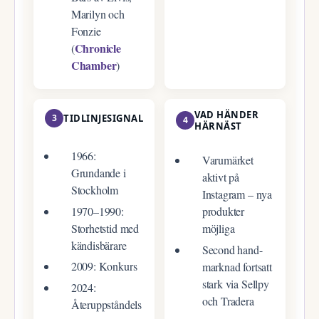
Marilyn och
Fonzie
Chronicle
(
Chamber
)
VAD HÄNDER
3
TIDLINJESIGNAL
4
HÄRNÄST
1966:
Varumärket
Grundande i
aktivt på
Stockholm
Instagram – nya
1970–1990:
produkter
Storhetstid med
möjliga
kändisbärare
Second hand-
2009: Konkurs
marknad fortsatt
stark via Sellpy
2024:
och Tradera
Återuppståndels