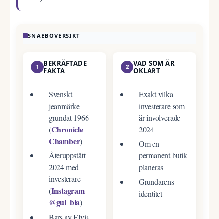
SNABBÖVERSIKT
BEKRÄFTADE
VAD SOM ÄR
1
2
FAKTA
OKLART
Svenskt
Exakt vilka
jeanmärke
investerare som
grundat 1966
är involverade
Chronicle
(
2024
Chamber
)
Om en
Återuppstått
permanent butik
2024 med
planeras
investerare
Grundarens
Instagram
(
identitet
@gul_bla
)
Bars av Elvis,