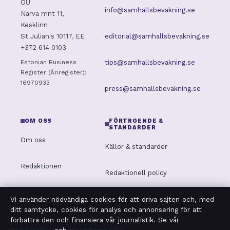
OÜ
info@samhallsbevakning.se
Narva mnt 11,
Kesklinn
editorial@samhallsbevakning.se
St Julian's 10117, EE
+372 614 0103
tips@samhallsbevakning.se
Estonian Business
Register (Äriregister):
16970933
press@samhallsbevakning.se
OM OSS
FÖRTROENDE &
STANDARDER
Om oss
Källor & standarder
Redaktionen
Redaktionell policy
Vår historia
Rättelsepolicy
Vi använder nödvändiga cookies för att driva sajten och, med
ditt samtycke, cookies för analys och annonsering för att
Nyhetsbrev
förbättra den och finansiera vår journalistik. Se vår
Tillgänglighetsredogörelse