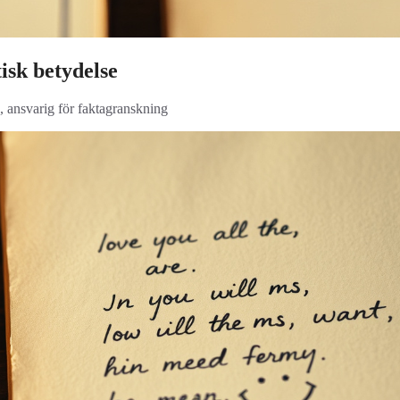
isk betydelse
, ansvarig för faktagranskning