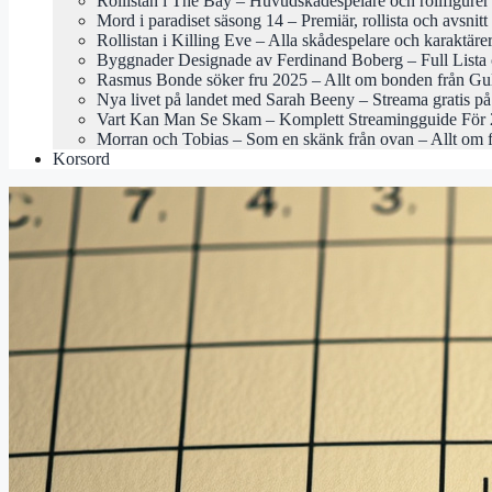
Rollistan i The Bay – Huvudskådespelare och rollfigurer
Mord i paradiset säsong 14 – Premiär, rollista och avsnitt
Rollistan i Killing Eve – Alla skådespelare och karaktäre
Byggnader Designade av Ferdinand Boberg – Full Lista 
Rasmus Bonde söker fru 2025 – Allt om bonden från Gu
Nya livet på landet med Sarah Beeny – Streama gratis 
Vart Kan Man Se Skam – Komplett Streamingguide För
Morran och Tobias – Som en skänk från ovan – Allt om 
Korsord