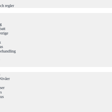
ch regler
ng
att
erige
k
as
Behandling
s
Nivåer
ser
ys
tus