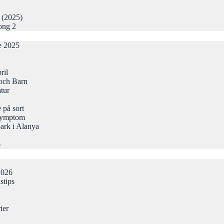
r (2025)
ong 2
de 2025
ril
och Barn
atur
 på sort
Symptom
ark i Alanya
6
2026
stips
ier