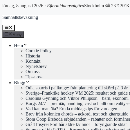
lördag, 8 augusti 2026 ·
Eftermiddagsutgåva
Stockholm ⛅ 23°C
SEK/
Hoppa
Samhällsbevakning
till
innehåll
Meny
Meny
Hem
Cookie Policy
Historia
Kontakt
Nyhetsbrev
Om oss
Tipsa oss
Blogg
Odla sparris i pallkrage: från plantering till skörd på 3 år
Sverige–Frankrike hockey VM 2025: resultat och guide 
Carolina Gynning och Viktor Philipson – barn, ekonomi 
Borgs 24/7 – premiär, handling, cast och allt om realityse
Vad kan man äta? Enkla middagstips för vardagen
Brev från kolonien chords – ackord, text och gitarrguide
Stora Coop Ersboda erbjudanden – rabatter och förmåne
Grått frisyrer kort hår äldre kvinnor – föryngrande stilar
Summer of 69 (2025) – Recension, rollista och streaming