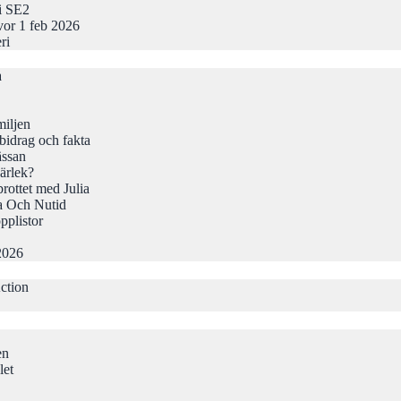
 i SE2
vor 1 feb 2026
ri
a
iljen
idrag och fakta
ässan
ärlek?
rottet med Julia
a Och Nutid
pplistor
2026
ction
en
let