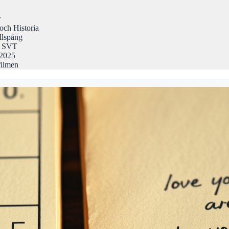
r
och Historia
llspång
på SVT
 2025
filmen