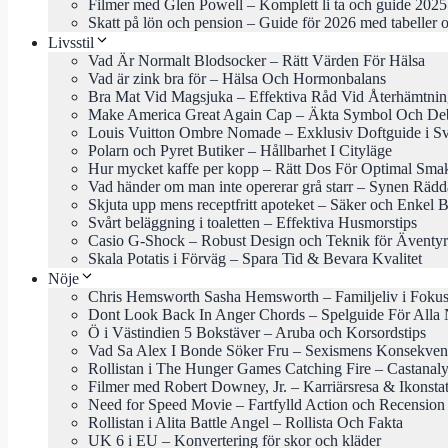
Filmer med Glen Powell – Komplett li ta och guide 2025
Skatt på lön och pension – Guide för 2026 med tabeller o
Livsstil
Vad Är Normalt Blodsocker – Rätt Värden För Hälsa
Vad är zink bra för – Hälsa Och Hormonbalans
Bra Mat Vid Magsjuka – Effektiva Råd Vid Återhämtni
Make America Great Again Cap – Äkta Symbol Och Deb
Louis Vuitton Ombre Nomade – Exklusiv Doftguide i Sv
Polarn och Pyret Butiker – Hållbarhet I Cityläge
Hur mycket kaffe per kopp – Rätt Dos För Optimal Sma
Vad händer om man inte opererar grå starr – Synen Rädd
Skjuta upp mens receptfritt apoteket – Säker och Enkel 
Svårt beläggning i toaletten – Effektiva Husmorstips
Casio G-Shock – Robust Design och Teknik för Äventyr
Skala Potatis i Förväg – Spara Tid & Bevara Kvalitet
Nöje
Chris Hemsworth Sasha Hemsworth – Familjeliv i Foku
Dont Look Back In Anger Chords – Spelguide För Alla 
Ö i Västindien 5 Bokstäver – Aruba och Korsordstips
Vad Sa Alex I Bonde Söker Fru – Sexismens Konsekven
Rollistan i The Hunger Games Catching Fire – Castanal
Filmer med Robert Downey, Jr. – Karriärsresa & Ikonsta
Need for Speed Movie – Fartfylld Action och Recension
Rollistan i Alita Battle Angel – Rollista Och Fakta
UK 6 i EU – Konvertering för skor och kläder