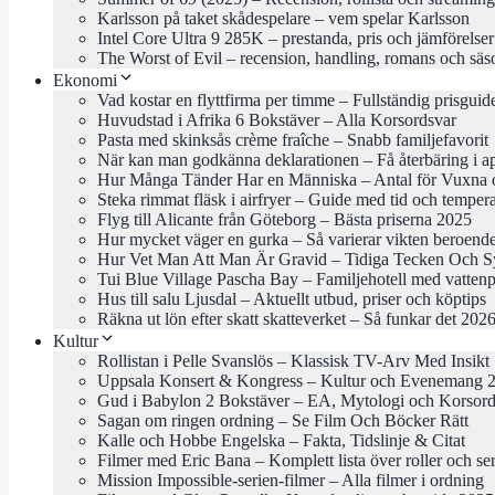
Karlsson på taket skådespelare – vem spelar Karlsson
Intel Core Ultra 9 285K – prestanda, pris och jämförelse
The Worst of Evil – recension, handling, romans och säs
Ekonomi
Vad kostar en flyttfirma per timme – Fullständig prisgui
Huvudstad i Afrika 6 Bokstäver – Alla Korsordsvar
Pasta med skinksås crème fraîche – Snabb familjefavorit
När kan man godkänna deklarationen – Få återbäring i ap
Hur Många Tänder Har en Människa – Antal för Vuxna 
Steka rimmat fläsk i airfryer – Guide med tid och temper
Flyg till Alicante från Göteborg – Bästa priserna 2025
Hur mycket väger en gurka – Så varierar vikten beroende
Hur Vet Man Att Man Är Gravid – Tidiga Tecken Och 
Tui Blue Village Pascha Bay – Familjehotell med vattenp
Hus till salu Ljusdal – Aktuellt utbud, priser och köptips
Räkna ut lön efter skatt skatteverket – Så funkar det 202
Kultur
Rollistan i Pelle Svanslös – Klassisk TV-Arv Med Insikt
Uppsala Konsert & Kongress – Kultur och Evenemang 
Gud i Babylon 2 Bokstäver – EA, Mytologi och Korsord
Sagan om ringen ordning – Se Film Och Böcker Rätt
Kalle och Hobbe Engelska – Fakta, Tidslinje & Citat
Filmer med Eric Bana – Komplett lista över roller och ser
Mission Impossible-serien-filmer – Alla filmer i ordning