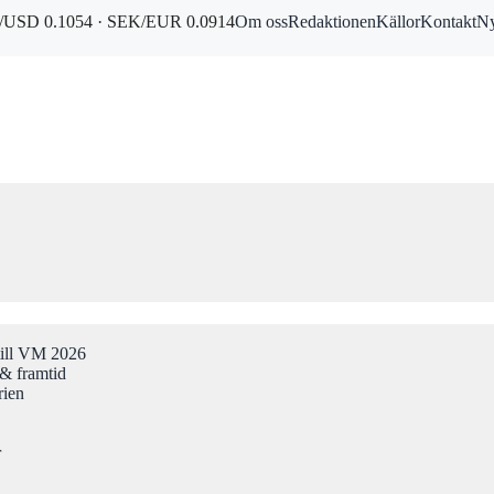
USD 0.1054 · SEK/EUR 0.0914
Om oss
Redaktionen
Källor
Kontakt
Ny
till VM 2026
& framtid
rien
r