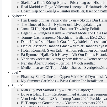
Skellefteå Kraft Rörligt Elpris – Priser Idag och Historik
Real Madrid vs Rayo Vallecano Lineups – Bekräftade el
Bosch Kap och Gersåg – Jämför modeller, laser och batte
Nyheter
Hur Länge Smittar Vinterkräksjukan – Skydda Din Häls
The Times of Israel – Nyheter och Liveuppdateringar
Jamal El Haj Nytt Parti – Etablerar Trovärdig Politik
Lager 157 Kungens Kurva – Prisvärt Mode För Hela Fam
Tommy Cash Espresso Macchiato – Estlands ESC 2025-b
Daniel Josefsson Hannah Graaf – Ny kärlek efter skilsm
Daniel Josefsson Hannah Graaf – Vem är Hannahs nya k
Hotell Romantik Sven Erik – Allt om relationen och uppb
På Rymmen Hjalle Och Heavy – Allt Om Duons Histori
Världens vackraste kvinna genom tiderna – Ikoner och to
När slår Åberg ut idag – Starttid, TV och resultat
Medlemmar av ZZ Top – Ålder, låtar och Sverigebesök 
Spel
Phantasy Star Online 2 – Öppen Värld Med Dynamisk A
My Summer Car Mods – Bästa Guider För Installation
Sport
Man City mot Salford City – Effektiv Cupseger
Love is Blind Tim – Relationen med Alicia efter reunion
Vem Leder Valet I USA – Trump Vann 2024-Presidentva
El Tiempo en Gotemburgo – Väderprognos mars 2026