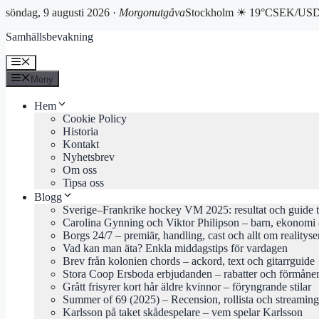
söndag, 9 augusti 2026 ·
Morgonutgåva
Stockholm ☀ 19°C
SEK/USD 
Hoppa
Samhällsbevakning
till
innehåll
Meny
Meny
Hem
Cookie Policy
Historia
Kontakt
Nyhetsbrev
Om oss
Tipsa oss
Blogg
Sverige–Frankrike hockey VM 2025: resultat och guide 
Carolina Gynning och Viktor Philipson – barn, ekonomi 
Borgs 24/7 – premiär, handling, cast och allt om realityse
Vad kan man äta? Enkla middagstips för vardagen
Brev från kolonien chords – ackord, text och gitarrguide
Stora Coop Ersboda erbjudanden – rabatter och förmåne
Grått frisyrer kort hår äldre kvinnor – föryngrande stilar
Summer of 69 (2025) – Recension, rollista och streaming
Karlsson på taket skådespelare – vem spelar Karlsson