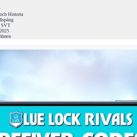
r
och Historia
llspång
på SVT
 2025
filmen