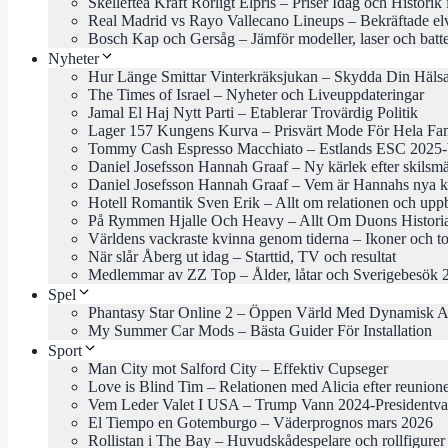
Skellefteå Kraft Rörligt Elpris – Priser Idag och Historik
Real Madrid vs Rayo Vallecano Lineups – Bekräftade el
Bosch Kap och Gersåg – Jämför modeller, laser och batte
Nyheter
Hur Länge Smittar Vinterkräksjukan – Skydda Din Häls
The Times of Israel – Nyheter och Liveuppdateringar
Jamal El Haj Nytt Parti – Etablerar Trovärdig Politik
Lager 157 Kungens Kurva – Prisvärt Mode För Hela Fam
Tommy Cash Espresso Macchiato – Estlands ESC 2025-b
Daniel Josefsson Hannah Graaf – Ny kärlek efter skilsm
Daniel Josefsson Hannah Graaf – Vem är Hannahs nya k
Hotell Romantik Sven Erik – Allt om relationen och uppb
På Rymmen Hjalle Och Heavy – Allt Om Duons Histori
Världens vackraste kvinna genom tiderna – Ikoner och to
När slår Åberg ut idag – Starttid, TV och resultat
Medlemmar av ZZ Top – Ålder, låtar och Sverigebesök 
Spel
Phantasy Star Online 2 – Öppen Värld Med Dynamisk A
My Summer Car Mods – Bästa Guider För Installation
Sport
Man City mot Salford City – Effektiv Cupseger
Love is Blind Tim – Relationen med Alicia efter reunion
Vem Leder Valet I USA – Trump Vann 2024-Presidentva
El Tiempo en Gotemburgo – Väderprognos mars 2026
Rollistan i The Bay – Huvudskådespelare och rollfigurer