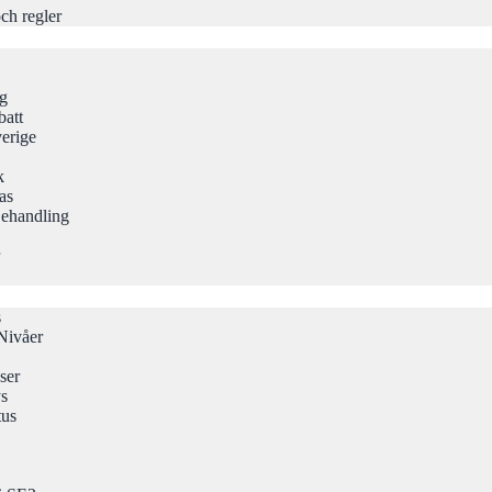
ch regler
ng
att
erige
k
as
Behandling
s
Nivåer
ser
ys
tus