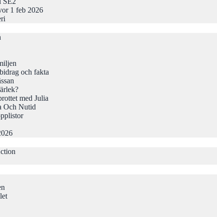
 i SE2
vor 1 feb 2026
ri
a
iljen
idrag och fakta
ässan
ärlek?
rottet med Julia
a Och Nutid
pplistor
2026
ction
en
let