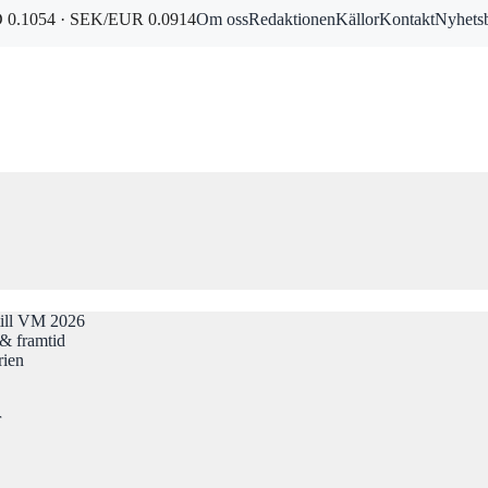
0.1054 · SEK/EUR 0.0914
Om oss
Redaktionen
Källor
Kontakt
Nyhets
till VM 2026
& framtid
rien
r