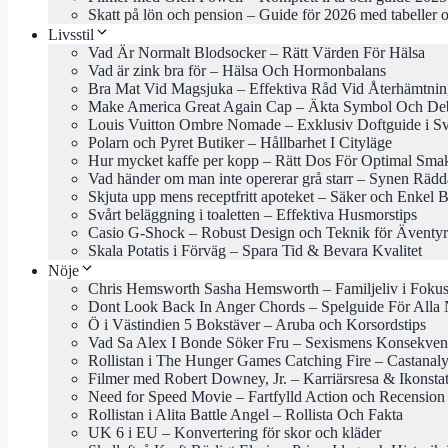
Skatt på lön och pension – Guide för 2026 med tabeller o
Livsstil
Vad Är Normalt Blodsocker – Rätt Värden För Hälsa
Vad är zink bra för – Hälsa Och Hormonbalans
Bra Mat Vid Magsjuka – Effektiva Råd Vid Återhämtni
Make America Great Again Cap – Äkta Symbol Och Deb
Louis Vuitton Ombre Nomade – Exklusiv Doftguide i Sv
Polarn och Pyret Butiker – Hållbarhet I Cityläge
Hur mycket kaffe per kopp – Rätt Dos För Optimal Sma
Vad händer om man inte opererar grå starr – Synen Rädd
Skjuta upp mens receptfritt apoteket – Säker och Enkel 
Svårt beläggning i toaletten – Effektiva Husmorstips
Casio G-Shock – Robust Design och Teknik för Äventyr
Skala Potatis i Förväg – Spara Tid & Bevara Kvalitet
Nöje
Chris Hemsworth Sasha Hemsworth – Familjeliv i Foku
Dont Look Back In Anger Chords – Spelguide För Alla 
Ö i Västindien 5 Bokstäver – Aruba och Korsordstips
Vad Sa Alex I Bonde Söker Fru – Sexismens Konsekven
Rollistan i The Hunger Games Catching Fire – Castanal
Filmer med Robert Downey, Jr. – Karriärsresa & Ikonsta
Need for Speed Movie – Fartfylld Action och Recension
Rollistan i Alita Battle Angel – Rollista Och Fakta
UK 6 i EU – Konvertering för skor och kläder