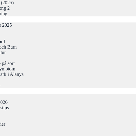
r (2025)
ong 2
ning
de 2025
ril
och Barn
atur
 på sort
Symptom
ark i Alanya
6
2026
stips
ier