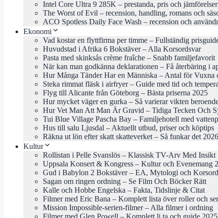
Intel Core Ultra 9 285K – prestanda, pris och jämförelse
The Worst of Evil – recension, handling, romans och säs
ACO Spotless Daily Face Wash – recension och använd
Ekonomi
Vad kostar en flyttfirma per timme – Fullständig prisgui
Huvudstad i Afrika 6 Bokstäver – Alla Korsordsvar
Pasta med skinksås crème fraîche – Snabb familjefavorit
När kan man godkänna deklarationen – Få återbäring i ap
Hur Många Tänder Har en Människa – Antal för Vuxna 
Steka rimmat fläsk i airfryer – Guide med tid och temper
Flyg till Alicante från Göteborg – Bästa priserna 2025
Hur mycket väger en gurka – Så varierar vikten beroende
Hur Vet Man Att Man Är Gravid – Tidiga Tecken Och 
Tui Blue Village Pascha Bay – Familjehotell med vattenp
Hus till salu Ljusdal – Aktuellt utbud, priser och köptips
Räkna ut lön efter skatt skatteverket – Så funkar det 202
Kultur
Rollistan i Pelle Svanslös – Klassisk TV-Arv Med Insikt
Uppsala Konsert & Kongress – Kultur och Evenemang 
Gud i Babylon 2 Bokstäver – EA, Mytologi och Korsord
Sagan om ringen ordning – Se Film Och Böcker Rätt
Kalle och Hobbe Engelska – Fakta, Tidslinje & Citat
Filmer med Eric Bana – Komplett lista över roller och ser
Mission Impossible-serien-filmer – Alla filmer i ordning
Filmer med Glen Powell – Komplett li ta och guide 2025