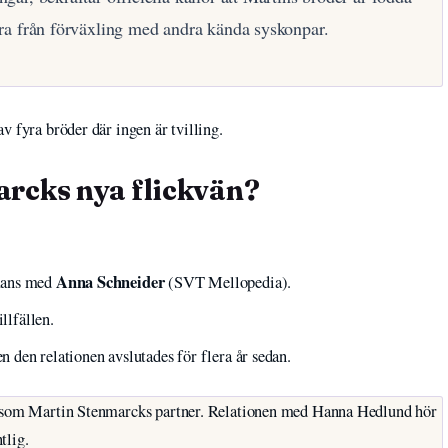
röra från förväxling med andra kända syskonpar.
v fyra bröder där ingen är tvilling.
rcks nya flickvän?
Anna Schneider
mmans med
(SVT Mellopedia).
llfällen.
den relationen avslutades för flera år sedan.
d som Martin Stenmarcks partner. Relationen med Hanna Hedlund hör
tlig.