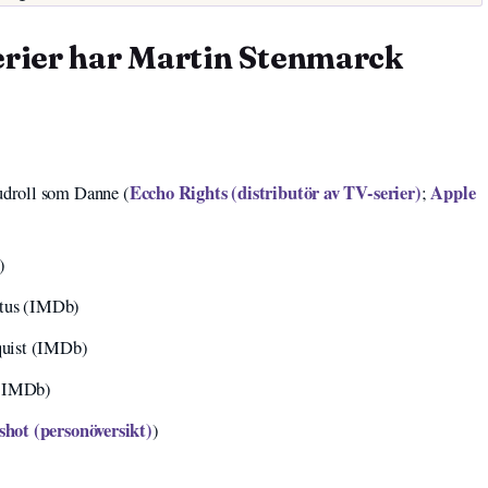
erier har Martin Stenmarck
Eccho Rights (distributör av TV-serier)
Apple
droll som Danne (
;
)
ntus (IMDb)
quist (IMDb)
 (IMDb)
hot (personöversikt)
)