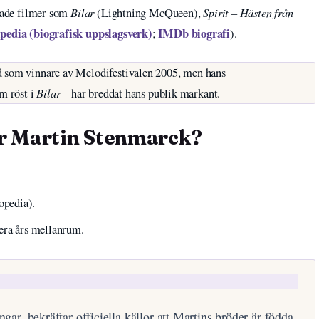
Bilar
Spirit – Hästen från
erade filmer som
(Lightning McQueen),
pedia (biografisk uppslagsverk)
IMDb biografi
;
).
d som vinnare av Melodifestivalen 2005, men hans
Bilar
m röst i
– har breddat hans publik markant.
r Martin Stenmarck?
pedia).
lera års mellanrum.
ngar, bekräftar officiella källor att Martins bröder är födda