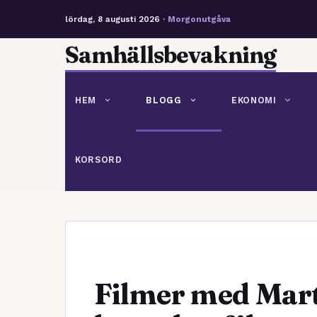
lördag, 8 augusti 2026 ·
Morgonutgåva
Hoppa
Samhällsbevakning
till
innehåll
HEM
BLOGG
EKONOMI
KORSORD
Filmer med Mar