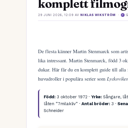
komplett filmog
·
29 JUNI 2026, 12:09
AV
NIKLAS WIKSTRÖM
✓
De flesta känner Martin Stenmarck som arti
lika intressant. Martin Stenmarck, född 3 ok
dukar. Här får du en komplett guide till alla 
huvudroller i populära serier som
Lyckovike
Född:
3 oktober 1972 ·
Yrke:
Sångare, låt
låten ”7milakliv” ·
Antal bröder:
3 ·
Sena
Schneider