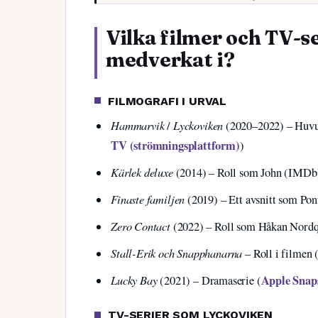
Vilka filmer och TV-s
medverkat i?
FILMOGRAFI I URVAL
Hammarvik
Lyckoviken
/
(2020–2022) – Huvu
TV (strömningsplattform)
)
Kärlek deluxe
(2014) – Roll som John (IMDb
Finaste familjen
(2019) – Ett avsnitt som Po
Zero Contact
(2022) – Roll som Håkan Nord
Stall-Erik och Snapphanarna
– Roll i filmen
Lucky Bay
Apple Snaps
(2021) – Dramaserie (
TV-SERIER SOM LYCKOVIKEN