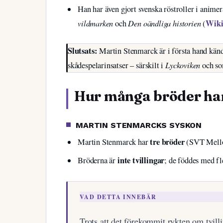
Han har även gjort svenska röstroller i anim
vildmarken
Den oändliga historien
Wiki
och
(
Slutsats:
Martin Stenmarck är i första hand kän
Lyckoviken
skådespelarinsatser – särskilt i
och so
Hur många bröder ha
MARTIN STENMARCKS SYSKON
tre bröder
Martin Stenmarck har
(SVT Mello
inte tvillingar
Bröderna är
; de föddes med f
VAD DETTA INNEBÄR
Trots att det förekommit rykten om tvilli