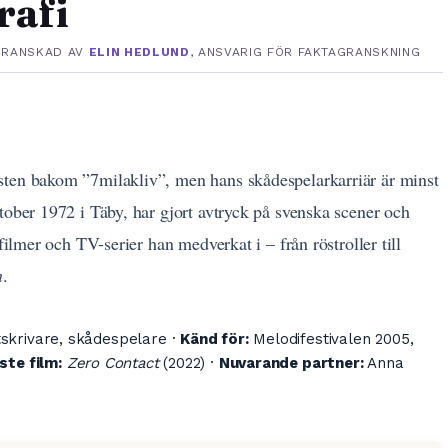
rafi
GRANSKAD AV
ELIN HEDLUND
, ANSVARIG FÖR FAKTAGRANSKNING
sten bakom ”7milakliv”, men hans skådespelarkarriär är minst
tober 1972 i Täby, har gjort avtryck på svenska scener och
filmer och TV-serier han medverkat i – från röstroller till
n
.
skrivare, skådespelare ·
Känd för:
Melodifestivalen 2005,
ste film:
Zero Contact
(2022) ·
Nuvarande partner:
Anna