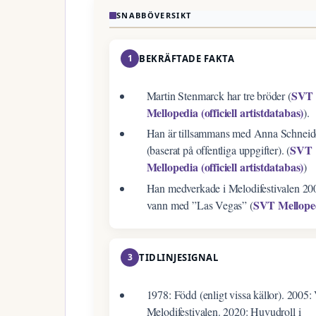
SNABBÖVERSIKT
1
BEKRÄFTADE FAKTA
SVT
Martin Stenmarck har tre bröder (
Mellopedia (officiell artistdatabas)
).
Han är tillsammans med Anna Schneid
SVT
(baserat på offentliga uppgifter). (
Mellopedia (officiell artistdatabas)
)
Han medverkade i Melodifestivalen 20
SVT Mellope
vann med ”Las Vegas” (
3
TIDLINJESIGNAL
1978: Född (enligt vissa källor). 2005: 
Melodifestivalen. 2020: Huvudroll i