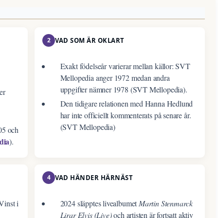
2
VAD SOM ÄR OKLART
Exakt födelseår varierar mellan källor: SVT
Mellopedia anger 1972 medan andra
uppgifter nämner 1978 (SVT Mellopedia).
er
Den tidigare relationen med Hanna Hedlund
har inte officiellt kommenterats på senare år.
(SVT Mellopedia)
05 och
dia
).
4
VAD HÄNDER HÄRNÄST
Vinst i
2024 släpptes livealbumet
Martin Stenmarck
Lirar Elvis (Live)
och artisten är fortsatt aktiv