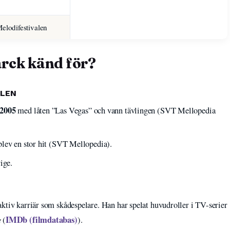
elodifestivalen
rck känd för?
ALEN
 2005
med låten ”Las Vegas” och vann tävlingen (SVT Mellopedia
blev en stor hit (SVT Mellopedia).
ige.
ktiv karriär som skådespelare. Han har spelat huvudroller i TV-serier
e
IMDb (filmdatabas)
(
).