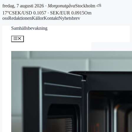
fredag, 7 augusti 2026 ·
Morgonutgåva
Stockholm ⛅
17°C
SEK/USD 0.1057 · SEK/EUR 0.0915
Om
oss
Redaktionen
Källor
Kontakt
Nyhetsbrev
Hoppa
Samhällsbevakning
till
innehåll
Meny