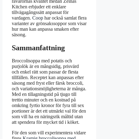
råvarornas kvalitet medan Zeinas
Kitchen erbjuder ett enklare
tillvägagångssätt anpassat för
vardagen.
Coop
har också samlat flera
varianter av grönsakssoppor som visar
hur man kan anpassa smaken efter
säsong.
Sammanfattning
Broccolisoppa med potatis och
purjolök är en mångsidig, prisvärd
och enkel rätt som passar de flesta
tillfällen. Receptet kan anpassas efter
säsong med fryst eller färsk broccoli,
och variationsmöjligheterna är många.
Med en tillagningstid på tjugo till
trettio minuter och en kostnad på
omkring fyrtio kronor för fyra till sex
portioner är det ett utmärkt val för den
som vill ha en näringsrik måltid utan
att spendera för mycket tid i köket.
För den som vill experimentera vidare
finns
Kramig broccolisoppa med