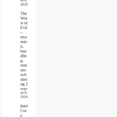
sti 8,
2026
The
Wor
st of
Evil
–
rece
nsio
n,
han
dlin
g,
rom
ans
och
säso
ng 2
augu
sti 8,
2026
Intel
Cor
e