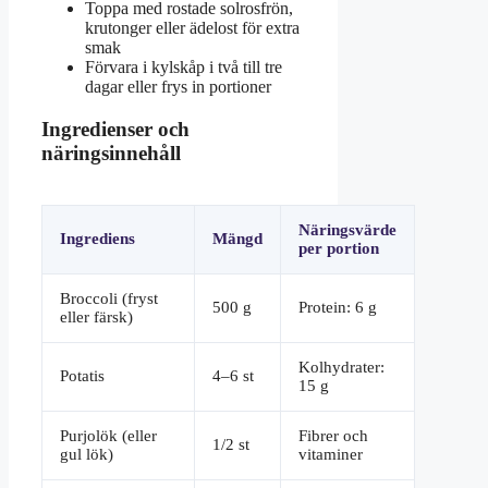
Toppa med rostade solrosfrön,
krutonger eller ädelost för extra
smak
Förvara i kylskåp i två till tre
dagar eller frys in portioner
Ingredienser och
näringsinnehåll
Näringsvärde
Ingrediens
Mängd
per portion
Broccoli (fryst
500 g
Protein: 6 g
eller färsk)
Kolhydrater:
Potatis
4–6 st
15 g
Purjolök (eller
Fibrer och
1/2 st
gul lök)
vitaminer