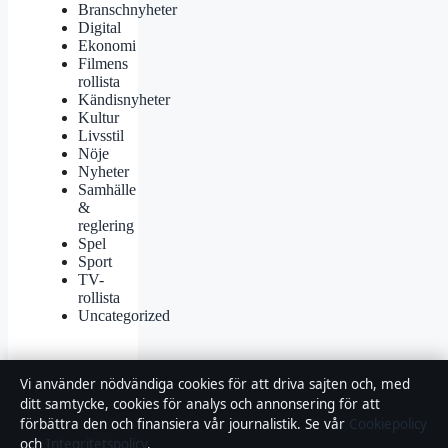
Branschnyheter
Digital
Ekonomi
Filmens
rollista
Kändisnyheter
Kultur
Livsstil
Nöje
Nyheter
Samhälle
&
reglering
Spel
Sport
TV-
rollista
Uncategorized
Vi använder nödvändiga cookies för att driva sajten och, med
ditt samtycke, cookies för analys och annonsering för att
förbättra den och finansiera vår journalistik. Se vår
Cookiepolicy
© 2026 Samhällsbevakning
och
Integritetspolicy
.