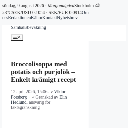
söndag, 9 augusti 2026 ·
Morgonutgåva
Stockholm ⛅
23°C
SEK/USD 0.1054 · SEK/EUR 0.0914
Om
oss
Redaktionen
Källor
Kontakt
Nyhetsbrev
Hoppa
Samhällsbevakning
till
innehåll
Meny
Broccolisoppa med
potatis och purjolök –
Enkelt krämigt recept
12 april 2026, 15:06
av
Viktor
Forsberg
·
✓
Granskad av
Elin
Hedlund
, ansvarig för
faktagranskning