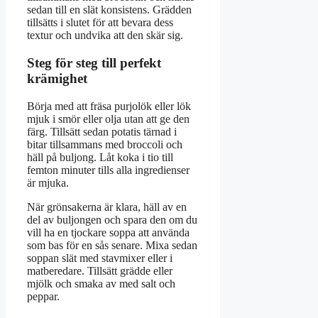
sedan till en slät konsistens. Grädden
tillsätts i slutet för att bevara dess
textur och undvika att den skär sig.
Steg för steg till perfekt
krämighet
Börja med att fräsa purjolök eller lök
mjuk i smör eller olja utan att ge den
färg. Tillsätt sedan potatis tärnad i
bitar tillsammans med broccoli och
häll på buljong. Låt koka i tio till
femton minuter tills alla ingredienser
är mjuka.
När grönsakerna är klara, häll av en
del av buljongen och spara den om du
vill ha en tjockare soppa att använda
som bas för en sås senare. Mixa sedan
soppan slät med stavmixer eller i
matberedare. Tillsätt grädde eller
mjölk och smaka av med salt och
peppar.