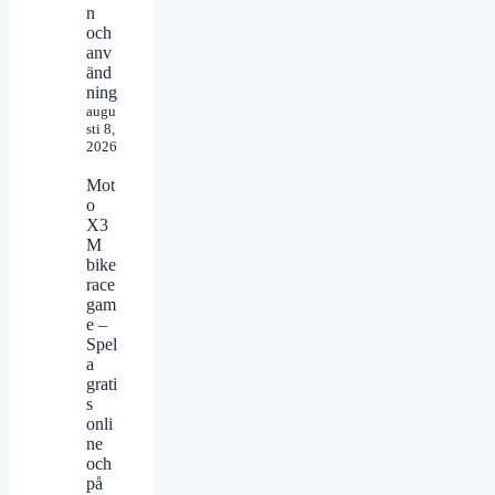
n
och
anv
änd
ning
augu
sti 8,
2026
Mot
o
X3
M
bike
race
gam
e –
Spel
a
grati
s
onli
ne
och
på