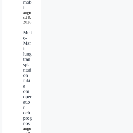
mob
il
augu
sti 8,
2026
Mett
e-
Mar
it
lung
tran
spla
ntati
on –
fakt
a
om
oper
atio
n
och
prog
nos
augu