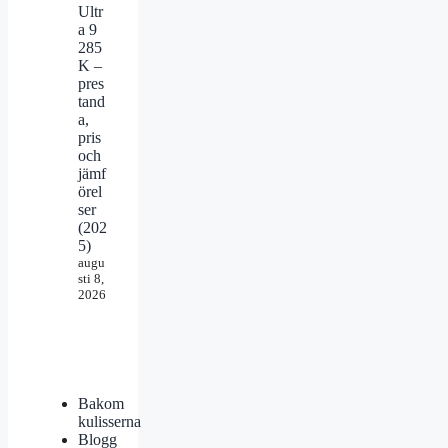
Ultr
a 9
285
K –
pres
tand
a,
pris
och
jämf
örel
ser
(202
5)
augu
sti 8,
2026
Bakom
kulisserna
Blogg