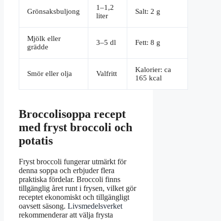
1–1,2
Grönsaksbuljong
Salt: 2 g
liter
Mjölk eller
3–5 dl
Fett: 8 g
grädde
Kalorier: ca
Smör eller olja
Valfritt
165 kcal
Broccolisoppa recept
med fryst broccoli och
potatis
Fryst broccoli fungerar utmärkt för
denna soppa och erbjuder flera
praktiska fördelar. Broccoli finns
tillgänglig året runt i frysen, vilket gör
receptet ekonomiskt och tillgängligt
oavsett säsong.
Livsmedelsverket
rekommenderar att välja frysta