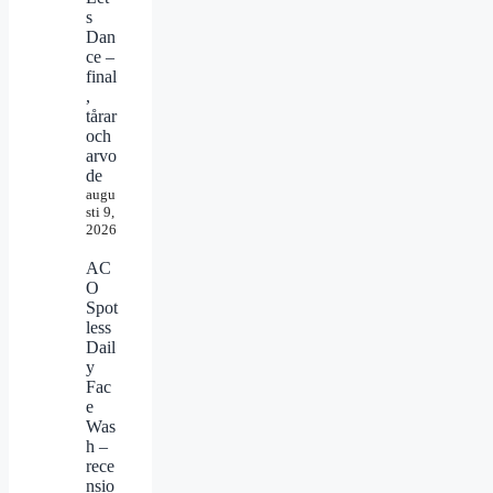
s
Dan
ce –
final
,
tårar
och
arvo
de
augu
sti 9,
2026
AC
O
Spot
less
Dail
y
Fac
e
Was
h –
rece
nsio