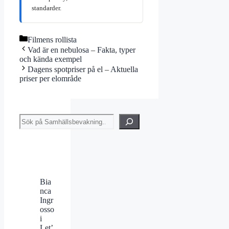
standarder.
Kategorier
Filmens rollista
Vad är en nebulosa – Fakta, typer
och kända exempel
Dagens spotpriser på el – Aktuella
priser per elområde
Sök
Bia
nca
Ingr
osso
i
Let’