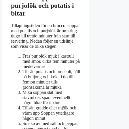
purjolök och potatis i
bitar
Tillagningstiden för en broccolisoppa
med potatis och purjolök är omkring
tjugo till trettio minuter från start till
servering. Nedan följer en tidslinje
som visar de olika stegen.
Fräs purjolök mjuk i kastrull
med smör, cirka fem minuter på
medelvärme
Tillsätt potatis och broccoli, häll
på buljong och koka i tio till
femton minuter tills
grönsakerna är mjuka
Mixa soppan slät med
stavmixer, spara eventuellt
några bitar för textur
Tillsätt grädde eller mjölk och
värm upp Soppan ytterligare
någon minut
Smaka av med salt och peppar,
servera genast med valfri