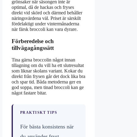
grönsaker när säsongen inte är
optimal, då de hackas och fryses
direkt vid skörd och därmed behåller
näringsvärdena väl. Priset är särskilt
fördelaktigt under vintermånaderna
när färsk broccoli kan vara dyrare.
Förberedelse och
tillvägagångssätt
Tina gärna broccolin något innan
tillagning om du vill ha ett slutresultat
som liknar skolans variant. Kokar du
direkt från frysen går det dock lika bra
och spar tid. Båda metoderna ger en
god soppa, men tinad broccoli kan ge
något fastare bitar.
PRAKTISKT TIPS
För bästa konsistens när
du använder fryst