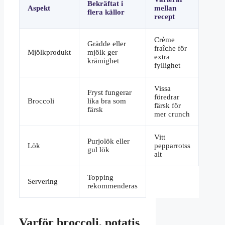
Bekräftat i
Aspekt
mellan
flera källor
recept
Crème
Grädde eller
fraîche för
Mjölkprodukt
mjölk ger
extra
krämighet
fyllighet
Vissa
Fryst fungerar
föredrar
Broccoli
lika bra som
färsk för
färsk
mer crunch
Vitt
Purjolök eller
Lök
pepparrotss
gul lök
alt
Topping
Servering
rekommenderas
Varför broccoli, potatis