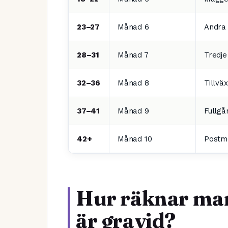
23–27
Månad 6
Andra 
28–31
Månad 7
Tredje
32–36
Månad 8
Tillväx
37–41
Månad 9
Fullgå
42+
Månad 10
Postmo
Hur räknar man
är gravid?