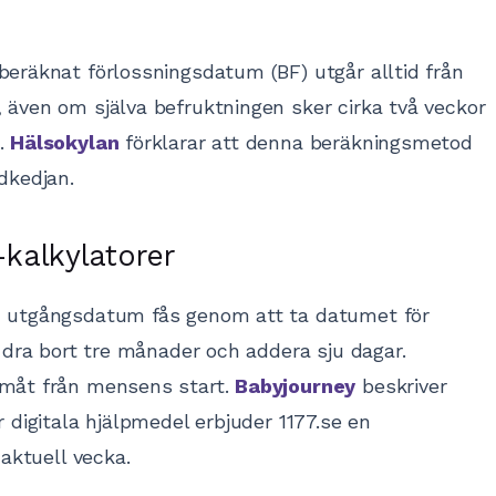
beräknat förlossningsdatum (BF) utgår alltid från
 även om själva befruktningen sker cirka två veckor
4.
Hälsokylan
förklarar att denna beräkningsmetod
dkedjan.
kalkylatorer
l: utgångsdatum fås genom att ta datumet för
, dra bort tre månader och addera sju dagar.
amåt från mensens start.
Babyjourney
beskriver
r digitala hjälpmedel erbjuder 1177.se en
 aktuell vecka.