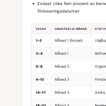
Endast cirka fem procent av barn
förlossningsdatumet
VECKA
UNGEFÄRLIG MÅNAD
STATU
1–2
Månad 1 (början)
Utgån
3–4
Månad 1
Befruk
5–8
Månad 2
Organb
9–13
Månad 3
Första
14–17
Månad 4
Andra 
18–22
Månad 5
Maggen