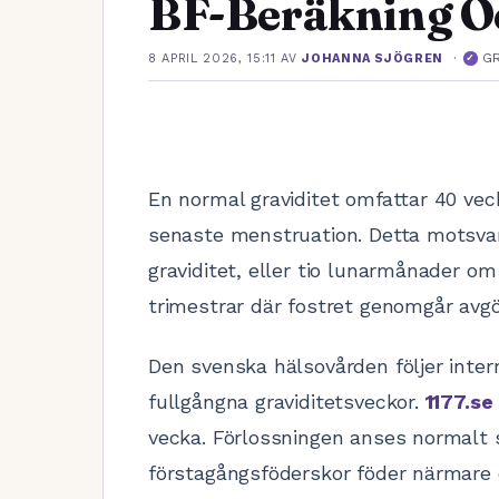
BF-Beräkning O
·
G
8 APRIL 2026, 15:11
AV
JOHANNA SJÖGREN
✓
En normal graviditet omfattar 40 veck
senaste menstruation. Detta motsvar
graviditet, eller tio lunarmånader om
trimestrar där fostret genomgår avgö
Den svenska hälsovården följer intern
fullgångna graviditetsveckor.
1177.se
vecka. Förlossningen anses normalt 
förstagångsföderskor föder närmare 