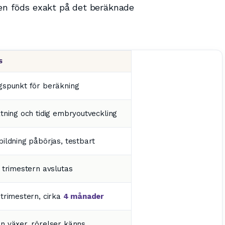
en föds exakt på det beräknade
S
gspunkt för beräkning
tning och tidig embryoutveckling
ildning påbörjas, testbart
 trimestern avslutas
trimestern, cirka
4 månader
 växer, rörelser känns