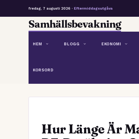
fredag, 7 augusti 2026 ·
Eftermiddagsutgåva
Hoppa
Samhällsbevakning
till
innehåll
HEM
BLOGG
EKONOMI
KORSORD
Hur Länge Är Ma