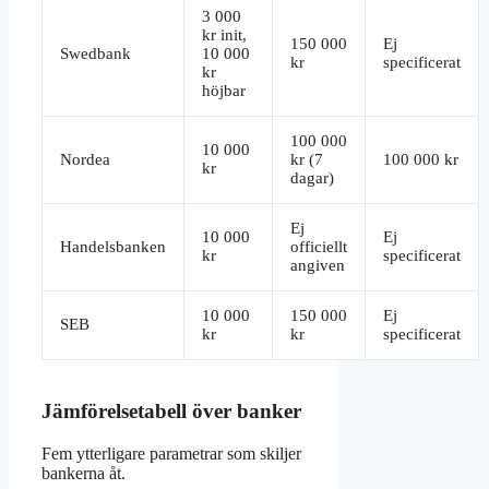
3 000
kr init,
150 000
Ej
Swedbank
10 000
kr
specificerat
kr
höjbar
100 000
10 000
Nordea
kr (7
100 000 kr
kr
dagar)
Ej
10 000
Ej
Handelsbanken
officiellt
kr
specificerat
angiven
10 000
150 000
Ej
SEB
kr
kr
specificerat
Jämförelsetabell över banker
Fem ytterligare parametrar som skiljer
bankerna åt.