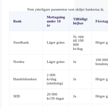
Fem ytterligare parametrar som skiljer bankerna åt.
Mottagning
Tillfälligt
Bank
under 18
Företag
höjbar
år
Ja, upp
till 100
Swedbank
Lägre gräns
Högre g
000
kr/dag
100 000
Nordea
Lägre gräns
Ja
betalnin
2 000
Handelsbanken
kr/dag
Ja
Högre g
(sändning)
20 000
SEB
Ja
Högre g
kr/30 dagar