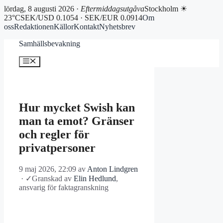
lördag, 8 augusti 2026 ·
Eftermiddagsutgåva
Stockholm ☀
23°C
SEK/USD 0.1054 · SEK/EUR 0.0914
Om
oss
Redaktionen
Källor
Kontakt
Nyhetsbrev
Hoppa
Samhällsbevakning
till
innehåll
Meny
Hur mycket Swish kan
man ta emot? Gränser
och regler för
privatpersoner
9 maj 2026, 22:09
av
Anton Lindgren
·
✓
Granskad av
Elin Hedlund
,
ansvarig för faktagranskning