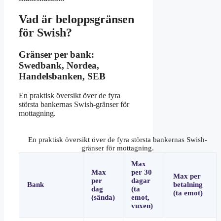
Vad är beloppsgränsen
för Swish?
Gränser per bank:
Swedbank, Nordea,
Handelsbanken, SEB
En praktisk översikt över de fyra
största bankernas Swish-gränser för
mottagning.
En praktisk översikt över de fyra största bankernas Swish-
gränser för mottagning.
Max
Max
per 30
Max per
per
dagar
Bank
betalning
dag
(ta
(ta emot)
(sända)
emot,
vuxen)