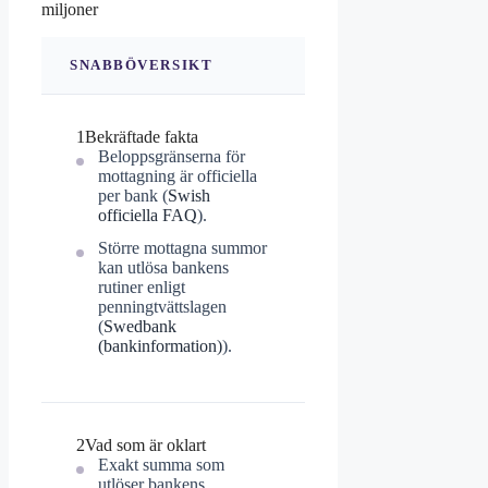
miljoner
SNABBÖVERSIKT
1
Bekräftade fakta
Beloppsgränserna för
mottagning är officiella
per bank (
Swish
officiella FAQ
).
Större mottagna summor
kan utlösa bankens
rutiner enligt
penningtvättslagen
(
Swedbank
(bankinformation)
).
2
Vad som är oklart
Exakt summa som
utlöser bankens