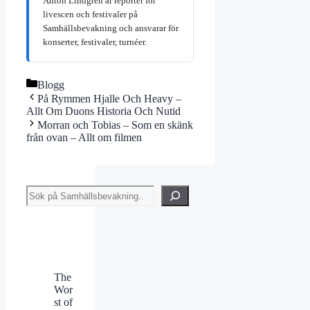
Anton Lindgren är reporter för
livescen och festivaler på
Samhällsbevakning och ansvarar för
konserter, festivaler, turnéer.
Kategorier
Blogg
På Rymmen Hjalle Och Heavy –
Allt Om Duons Historia Och Nutid
Morran och Tobias – Som en skänk
från ovan – Allt om filmen
Sök
The
Wor
st of