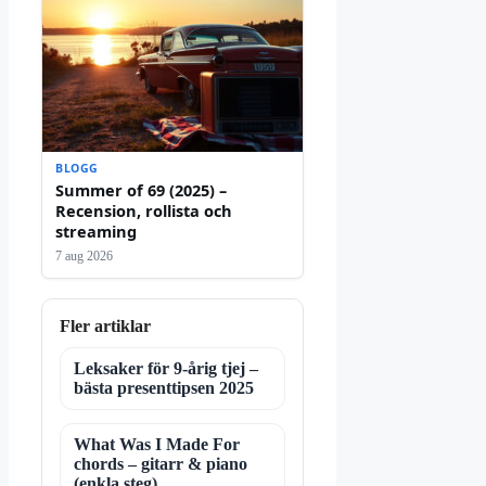
BLOGG
Summer of 69 (2025) –
Recension, rollista och
streaming
7 aug 2026
Fler artiklar
Leksaker för 9-årig tjej –
bästa presenttipsen 2025
What Was I Made For
chords – gitarr & piano
(enkla steg)