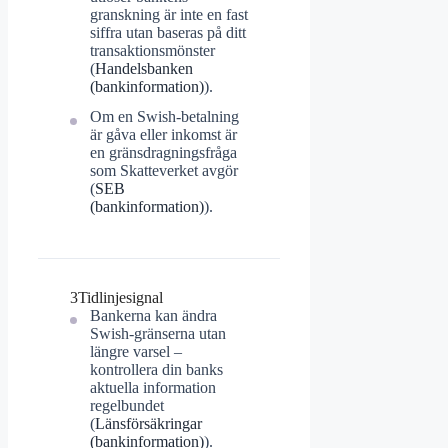
granskning är inte en fast
siffra utan baseras på ditt
transaktionsmönster
(
Handelsbanken
(bankinformation)
).
Om en Swish-betalning
är gåva eller inkomst är
en gränsdragningsfråga
som Skatteverket avgör
(
SEB
(bankinformation)
).
3
Tidlinjesignal
Bankerna kan ändra
Swish-gränserna utan
längre varsel –
kontrollera din banks
aktuella information
regelbundet
(
Länsförsäkringar
(bankinformation)
).