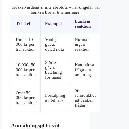
Tröskelvärdena är inte absoluta – här ungefär var
banken börjar titta närmare.
Bankens
Tröskel
Exempel
reaktion
Under 10
Vanlig
Normalt
000 kr per
gåva,
ingen
transaktion
delad nota
reaktion
Större
10 000–50
Kan utlösa
gåva,
000 kr per
fråga om
betalning
transaktion
ursprung
för tjänst
Stor
Över 50
Försäljning
sannolikhet
000 kr per
av bil, arv
att banken
transaktion
frågar
Anmälningsplikt vid