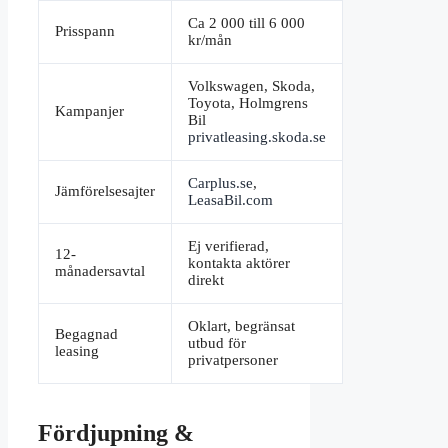
Ca 2 000 till 6 000
Prisspann
kr/mån
Volkswagen, Skoda,
Toyota, Holmgrens
Kampanjer
Bil
privatleasing.skoda.se
Carplus.se
,
Jämförelsesajter
LeasaBil.com
Ej verifierad,
12-
kontakta aktörer
månadersavtal
direkt
Oklart, begränsat
Begagnad
utbud för
leasing
privatpersoner
Fördjupning &