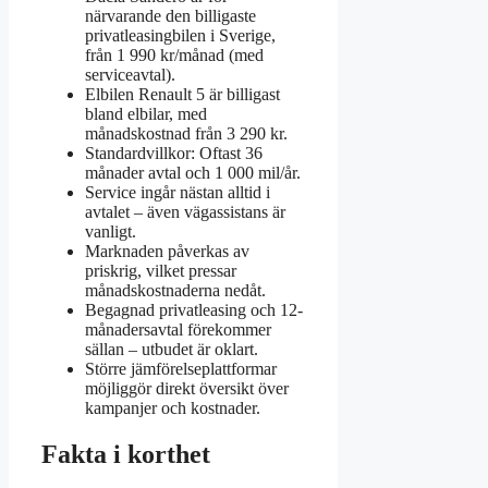
närvarande den billigaste
privatleasingbilen i Sverige,
från 1 990 kr/månad (med
serviceavtal).
Elbilen Renault 5 är billigast
bland elbilar, med
månadskostnad från 3 290 kr.
Standardvillkor: Oftast 36
månader avtal och 1 000 mil/år.
Service ingår nästan alltid i
avtalet – även vägassistans är
vanligt.
Marknaden påverkas av
priskrig, vilket pressar
månadskostnaderna nedåt.
Begagnad privatleasing och 12-
månadersavtal förekommer
sällan – utbudet är oklart.
Större jämförelseplattformar
möjliggör direkt översikt över
kampanjer och kostnader.
Fakta i korthet