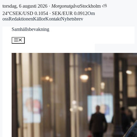
torsdag, 6 augusti 2026 ·
Morgonutgåva
Stockholm ⛅
24°C
SEK/USD 0.1054 · SEK/EUR 0.0912
Om
oss
Redaktionen
Källor
Kontakt
Nyhetsbrev
Hoppa
Samhällsbevakning
till
innehåll
Meny