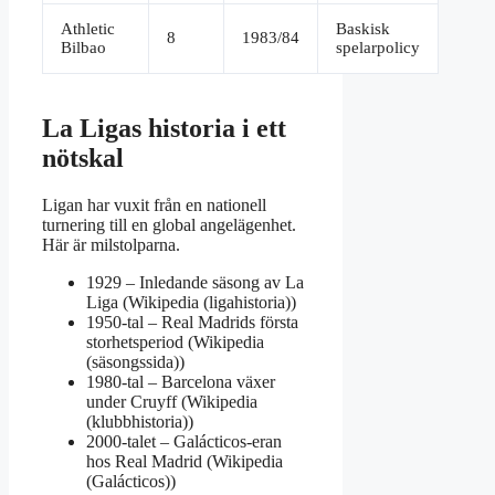
Athletic
Baskisk
8
1983/84
Bilbao
spelarpolicy
La Ligas historia i ett
nötskal
Ligan har vuxit från en nationell
turnering till en global angelägenhet.
Här är milstolparna.
1929
– Inledande säsong av La
Liga (Wikipedia (ligahistoria))
1950-tal
– Real Madrids första
storhetsperiod (Wikipedia
(säsongssida))
1980-tal
– Barcelona växer
under Cruyff (Wikipedia
(klubbhistoria))
2000-talet
– Galácticos-eran
hos Real Madrid (Wikipedia
(Galácticos))