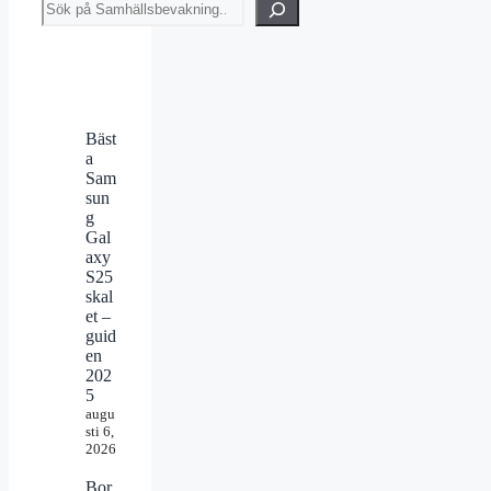
Sök
Bäst
a
Sam
sun
g
Gal
axy
S25
skal
et –
guid
en
202
5
augu
sti 6,
2026
Bor