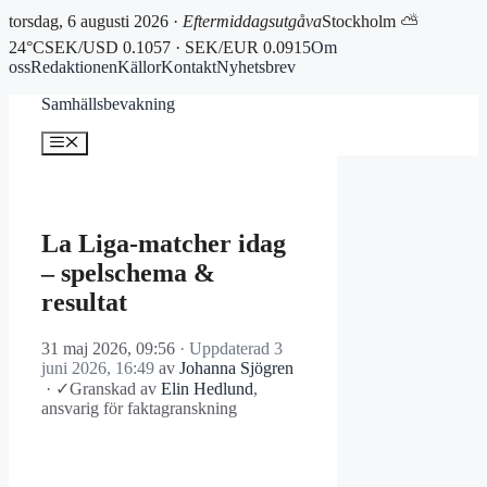
torsdag, 6 augusti 2026 ·
Eftermiddagsutgåva
Stockholm ⛅
24°C
SEK/USD 0.1057 · SEK/EUR 0.0915
Om
oss
Redaktionen
Källor
Kontakt
Nyhetsbrev
Hoppa
Samhällsbevakning
till
innehåll
Meny
La Liga-matcher idag
– spelschema &
resultat
31 maj 2026, 09:56
· Uppdaterad
3
juni 2026, 16:49
av
Johanna Sjögren
·
✓
Granskad av
Elin Hedlund
,
ansvarig för faktagranskning