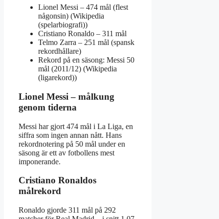
Lionel Messi – 474 mål (flest
någonsin) (Wikipedia
(spelarbiografi))
Cristiano Ronaldo – 311 mål
Telmo Zarra – 251 mål (spansk
rekordhållare)
Rekord på en säsong: Messi 50
mål (2011/12) (Wikipedia
(ligarekord))
Lionel Messi – målkung
genom tiderna
Messi har gjort 474 mål i La Liga, en
siffra som ingen annan nått. Hans
rekordnotering på 50 mål under en
säsong är ett av fotbollens mest
imponerande.
Cristiano Ronaldos
målrekord
Ronaldo gjorde 311 mål på 292
matcher för Real Madrid – i snitt 1,07