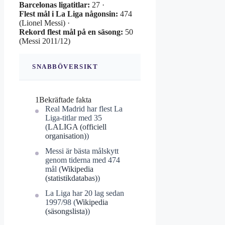
Barcelonas ligatitlar:
27 ·
Flest mål i La Liga någonsin:
474
(Lionel Messi) ·
Rekord flest mål på en säsong:
50
(Messi 2011/12)
SNABBÖVERSIKT
1
Bekräftade fakta
Real Madrid har flest La
Liga-titlar med 35
(
LALIGA (officiell
organisation)
)
Messi är bästa målskytt
genom tiderna med 474
mål (
Wikipedia
(statistikdatabas)
)
La Liga har 20 lag sedan
1997/98 (
Wikipedia
(säsongslista)
)