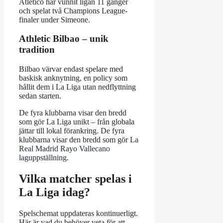
Atletico har vunnit ligan 11 gånger
och spelat två Champions League-
finaler under Simeone.
Athletic Bilbao – unik
tradition
Bilbao värvar endast spelare med
baskisk anknytning, en policy som
hållit dem i La Liga utan nedflyttning
sedan starten.
De fyra klubbarna visar den bredd
som gör La Liga unikt – från globala
jättar till lokal förankring. De fyra
klubbarna visar den bredd som gör La
Real Madrid Rayo Vallecano
laguppställning
.
Vilka matcher spelas i
La Liga idag?
Spelschemat uppdateras kontinuerligt.
Här är vad du behöver veta för att