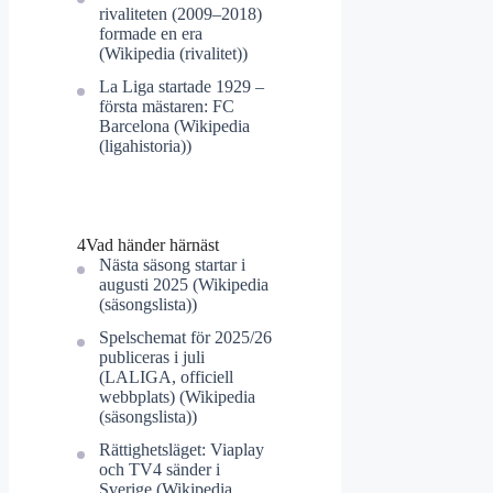
rivaliteten (2009–2018)
formade en era
(Wikipedia (rivalitet))
La Liga startade 1929 –
första mästaren: FC
Barcelona (Wikipedia
(ligahistoria))
4
Vad händer härnäst
Nästa säsong startar i
augusti 2025 (Wikipedia
(säsongslista))
Spelschemat för 2025/26
publiceras i juli
(LALIGA, officiell
webbplats) (Wikipedia
(säsongslista))
Rättighetsläget: Viaplay
och TV4 sänder i
Sverige (Wikipedia