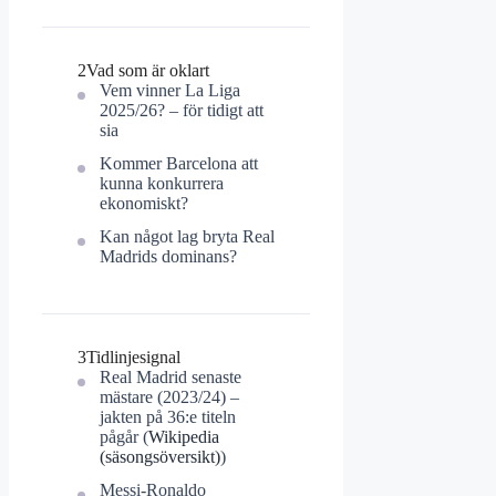
2
Vad som är oklart
Vem vinner La Liga
2025/26? – för tidigt att
sia
Kommer Barcelona att
kunna konkurrera
ekonomiskt?
Kan något lag bryta Real
Madrids dominans?
3
Tidlinjesignal
Real Madrid senaste
mästare (2023/24) –
jakten på 36:e titeln
pågår (
Wikipedia
(säsongsöversikt)
)
Messi-Ronaldo