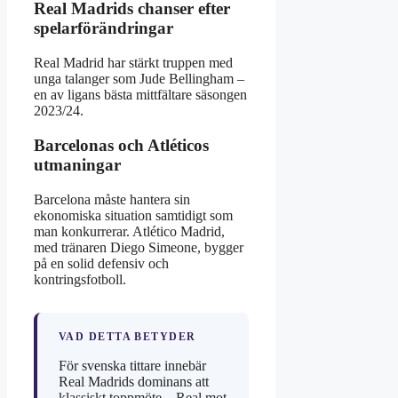
Real Madrids chanser efter
spelarförändringar
Real Madrid har stärkt truppen med
unga talanger som Jude Bellingham –
en av ligans bästa mittfältare säsongen
2023/24.
Barcelonas och Atléticos
utmaningar
Barcelona måste hantera sin
ekonomiska situation samtidigt som
man konkurrerar. Atlético Madrid,
med tränaren Diego Simeone, bygger
på en solid defensiv och
kontringsfotboll.
VAD DETTA BETYDER
För svenska tittare innebär
Real Madrids dominans att
klassiskt toppmöte – Real mot