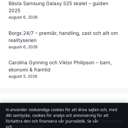
Bästa Samsung Galaxy S25 skalet – guiden
2025
augusti 6, 2026
Borgs 24/7 – premiär, handling, cast och allt om
realityserien
augusti 6, 2026
Carolina Gynning och Viktor Philipson – barn,
ekonomi & framtid
augusti 5, 2026
Bakom kulisserna
Vi använder nödvändiga cookies för att driva sajten och, med
Blogg
ditt samtycke, cookies för analys och annonsering för att
förbättra den och finansiera vår journalistik. Se vår
Cookiepolicy
Branschnyheter
och
Integritetspolicy
.