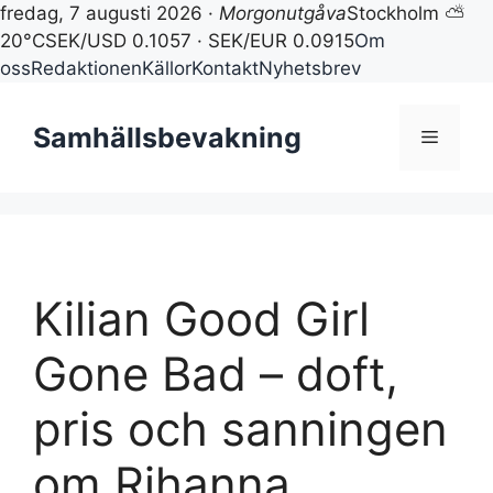
fredag, 7 augusti 2026 ·
Morgonutgåva
Stockholm ⛅
20°C
SEK/USD 0.1057 · SEK/EUR 0.0915
Om
oss
Redaktionen
Källor
Kontakt
Nyhetsbrev
Hoppa
till
Samhällsbevakning
Meny
innehåll
Kilian Good Girl
Gone Bad – doft,
pris och sanningen
om Rihanna