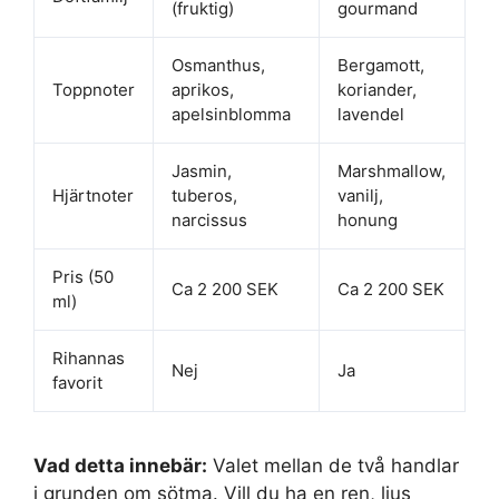
(fruktig)
gourmand
Osmanthus,
Bergamott,
Toppnoter
aprikos,
koriander,
apelsinblomma
lavendel
Jasmin,
Marshmallow,
Hjärtnoter
tuberos,
vanilj,
narcissus
honung
Pris (50
Ca 2 200 SEK
Ca 2 200 SEK
ml)
Rihannas
Nej
Ja
favorit
Vad detta innebär:
Valet mellan de två handlar
i grunden om sötma. Vill du ha en ren, ljus