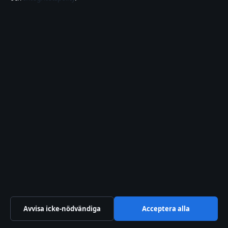
Digital
Ekonomi
Filmens rollista
Kändisnyheter
Kultur
Livsstil
Nöje
Nyheter
Samhälle & reglering
Spel
Sport
TV-rollista
Avvisa icke-nödvändiga
Acceptera alla
Uncategorized