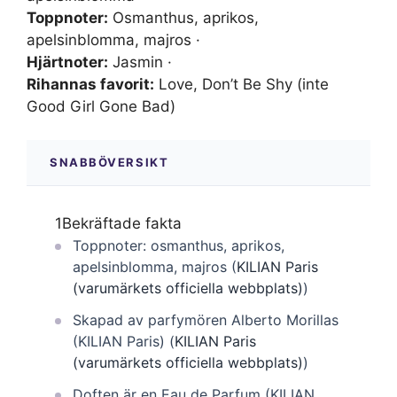
Toppnoter:
Osmanthus, aprikos,
apelsinblomma, majros ·
Hjärtnoter:
Jasmin ·
Rihannas favorit:
Love, Don’t Be Shy (inte
Good Girl Gone Bad)
SNABBÖVERSIKT
1
Bekräftade fakta
Toppnoter: osmanthus, aprikos,
apelsinblomma, majros (
KILIAN Paris
(varumärkets officiella webbplats)
)
Skapad av parfymören Alberto Morillas
(KILIAN Paris) (
KILIAN Paris
(varumärkets officiella webbplats)
)
Doften är en Eau de Parfum (KILIAN