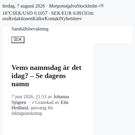
fredag, 7 augusti 2026 ·
Morgonutgåva
Stockholm ⛅
16°C
SEK/USD 0.1057 · SEK/EUR 0.0915
Om
oss
Redaktionen
Källor
Kontakt
Nyhetsbrev
Hoppa
Samhällsbevakning
till
innehåll
Meny
Vems namnsdag är det
idag? – Se dagens
namn
7 juni 2026, 21:53
av
Johanna
Sjögren
·
✓
Granskad av
Elin
Hedlund
, ansvarig för
faktagranskning