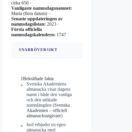
cirka 650 ·
Vanligaste namnsdagsnamnet:
Maria (flera datum) ·
Senaste uppdateringen av
namnsdagslistan:
2023 ·
Första officiella
namnsdagskalendern:
1747
SNABBÖVERSIKT
1
Bekräftade fakta
Svenska Akademiens
almanacka visar dagens
namn i både den vanliga
och den utökade
namnlängden (
Svenska
Akademien – officiell
almanacksutgivare
)
Isof erbjuder en egen
almanacka med