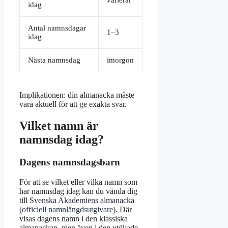
varierar
idag
Antal namnsdagar
1–3
idag
Nästa namnsdag
imorgon
Implikationen: din almanacka måste
vara aktuell för att ge exakta svar.
Vilket namn är
namnsdag idag?
Dagens namnsdagsbarn
För att se vilket eller vilka namn som
har namnsdag idag kan du vända dig
till
Svenska Akademiens almanacka
(officiell namnlängdsutgivare)
. Där
visas dagens namn i den klassiska
almanackan, men även i den utökade