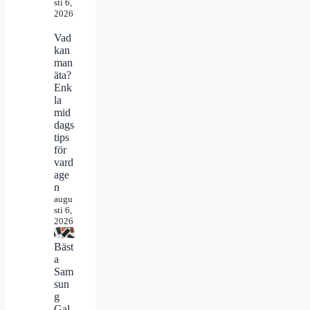
sti 6,
2026
Vad
kan
man
äta?
Enk
la
mid
dags
tips
för
vard
age
n
augu
sti 6,
2026
Bäst
a
Sam
sun
g
Gal