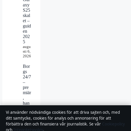
axy
S25
skal
et –
guid
en
202
5
augu
sti 6,
2026
Bor
gs
24/7
–
pre
miär
,
han
dlin
Vi använder nödvändiga cookies för att driva sajten och, med
g,
ditt samtycke, cookies för analys och annonsering för att
cast
förbättra den och finansiera vår journalistik. Se vår
Cookiepolicy
och
allt
och
Integritetspolicy
.