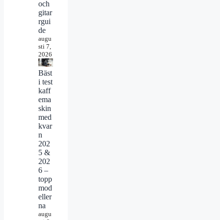
och
gitar
rgui
de
augu
sti 7,
2026
Bäst
i test
kaff
ema
skin
med
kvar
n
202
5 &
202
6 –
topp
mod
eller
na
augu