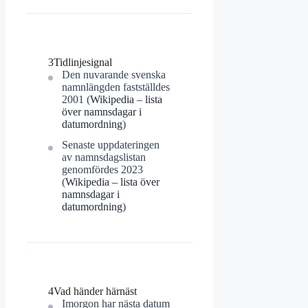
3
Tidlinjesignal
Den nuvarande svenska
namnlängden fastställdes
2001 (
Wikipedia – lista
över namnsdagar i
datumordning
)
Senaste uppdateringen
av namnsdagslistan
genomfördes 2023
(
Wikipedia – lista över
namnsdagar i
datumordning
)
4
Vad händer härnäst
Imorgon har nästa datum