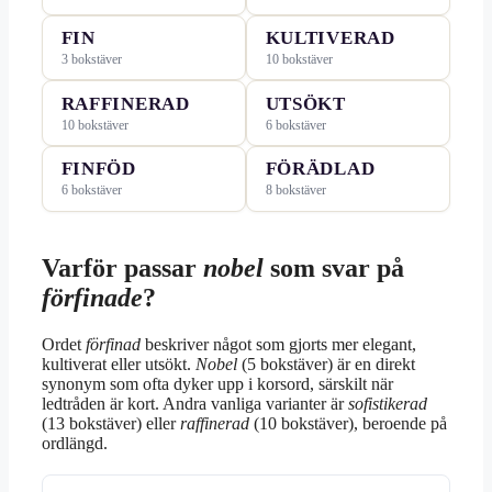
FIN
KULTIVERAD
3 bokstäver
10 bokstäver
RAFFINERAD
UTSÖKT
10 bokstäver
6 bokstäver
FINFÖD
FÖRÄDLAD
6 bokstäver
8 bokstäver
Varför passar
nobel
som svar på
förfinade
?
Ordet
förfinad
beskriver något som gjorts mer elegant,
kultiverat eller utsökt.
Nobel
(5 bokstäver) är en direkt
synonym som ofta dyker upp i korsord, särskilt när
ledtråden är kort. Andra vanliga varianter är
sofistikerad
(13 bokstäver) eller
raffinerad
(10 bokstäver), beroende på
ordlängd.