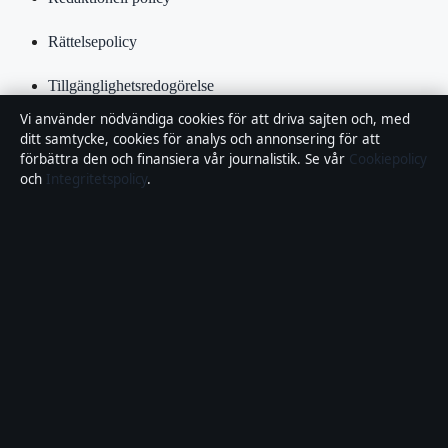
Rättelsepolicy
Tillgänglighetsredogörelse
Vi använder nödvändiga cookies för att driva sajten och, med
Kändisar & integritet
ditt samtycke, cookies för analys och annonsering för att
förbättra den och finansiera vår journalistik. Se vår
Cookiepolicy
Integritetspolicy
och
Integritetspolicy
.
Om Samhällsbevakning i korthet
Samhällsbevakning är en oberoende svensk digital nyhetssajt med
fokus på film, tv, kultur och nöjesnyheter. Varje artikel har en
namngiven byline, granskas av en redaktör och faktagranskas innan
publicering.
Vi rättar misstag skyndsamt. Allmänna förfrågningar:
info@samhallsbevakning.se
.
samhallsbevakning.se drivs av Riddarholmen Media OÜ (Estonian