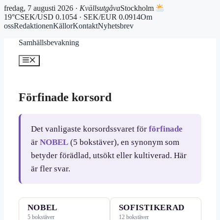
fredag, 7 augusti 2026 ·
Kvällsutgåva
Stockholm
19°C
SEK/USD 0.1054 · SEK/EUR 0.0914
Om
oss
Redaktionen
Källor
Kontakt
Nyhetsbrev
Hoppa
Samhällsbevakning
till
innehåll
Meny
Förfinade korsord
Det vanligaste korsordssvaret för
förfinade
är
NOBEL
(5 bokstäver), en synonym som
betyder förädlad, utsökt eller kultiverad. Här
är fler svar.
NOBEL
SOFISTIKERAD
5 bokstäver
12 bokstäver