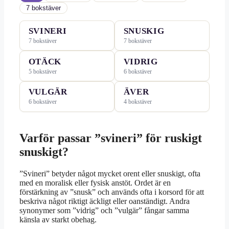
7 bokstäver
SVINERI
SNUSKIG
7 bokstäver
7 bokstäver
OTÄCK
VIDRIG
5 bokstäver
6 bokstäver
VULGÄR
ÄVER
6 bokstäver
4 bokstäver
Varför passar ”svineri” för ruskigt
snuskigt?
”Svineri” betyder något mycket orent eller snuskigt, ofta
med en moralisk eller fysisk anstöt. Ordet är en
förstärkning av ”snusk” och används ofta i korsord för att
beskriva något riktigt äckligt eller oanständigt. Andra
synonymer som ”vidrig” och ”vulgär” fångar samma
känsla av starkt obehag.