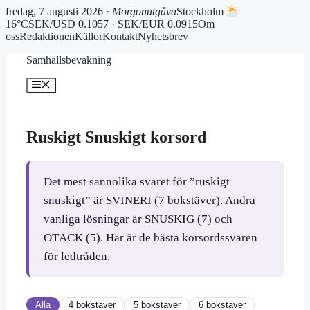
fredag, 7 augusti 2026 ·
Morgonutgåva
Stockholm
16°C
SEK/USD 0.1057 · SEK/EUR 0.0915
Om
oss
Redaktionen
Källor
Kontakt
Nyhetsbrev
Hoppa
Samhällsbevakning
till
innehåll
Meny
Ruskigt Snuskigt korsord
Det mest sannolika svaret för ”ruskigt
snuskigt” är SVINERI (7 bokstäver). Andra
vanliga lösningar är SNUSKIG (7) och
OTÄCK (5). Här är de bästa korsordssvaren
för ledtråden.
Alla
4 bokstäver
5 bokstäver
6 bokstäver