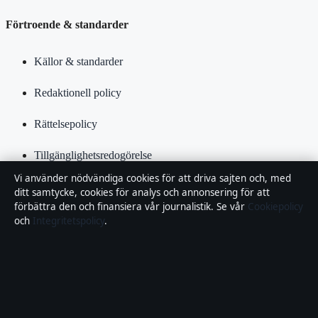
Förtroende & standarder
Källor & standarder
Redaktionell policy
Rättelsepolicy
Tillgänglighetsredogörelse
Vi använder nödvändiga cookies för att driva sajten och, med
Kändisar & integritet
ditt samtycke, cookies för analys och annonsering för att
förbättra den och finansiera vår journalistik. Se vår
Cookiepolicy
Integritetspolicy
och
Integritetspolicy
.
Om Samhällsbevakning i korthet
Samhällsbevakning är en oberoende svensk digital nyhetssajt med
fokus på film, tv, kultur och nöjesnyheter. Varje artikel har en
namngiven byline, granskas av en redaktör och faktagranskas innan