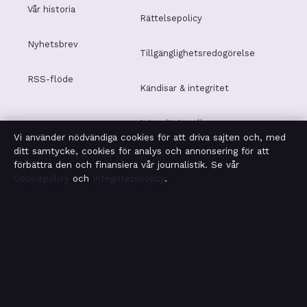
Vår historia
Rättelsepolicy
Nyhetsbrev
Tillgänglighetsredogörelse
RSS-flöde
Kändisar & integritet
Integritetspolicy
Vi använder nödvändiga cookies för att driva sajten och, med
ditt samtycke, cookies för analys och annonsering för att
förbättra den och finansiera vår journalistik. Se vår
Cookiepolicy
och
Integritetspolicy
.
OM SAMHÄLLSBEVAKNING I KORTHET
Samhällsbevakning är en oberoende svensk digital
nyhetssajt med fokus på film, tv, kultur och
nöjesnyheter. Varje artikel har en namngiven byline,
granskas av en redaktör och faktagranskas innan
publicering.
Vi rättar misstag skyndsamt. Allmänna förfrågningar: