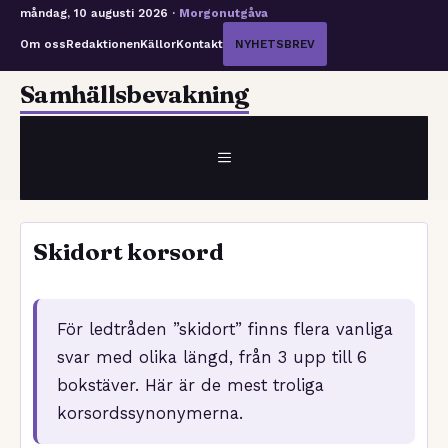
måndag, 10 augusti 2026 ·
Morgonutgåva
Om oss
Redaktionen
Källor
Kontakt
NYHETSBREV
Hoppa
Samhällsbevakning
till
innehåll
MENY
Skidort korsord
För ledtråden ”skidort” finns flera vanliga
svar med olika längd, från 3 upp till 6
bokstäver. Här är de mest troliga
korsordssynonymerna.