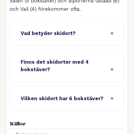
Sälen (5 bokstäver) och alporterna Gstaad (6)
och Vail (4) förekommer ofta.
Vad betyder skidort?
Finns det skidorter med 4
bokstäver?
Vilken skidort har 6 bokstäver?
Källor