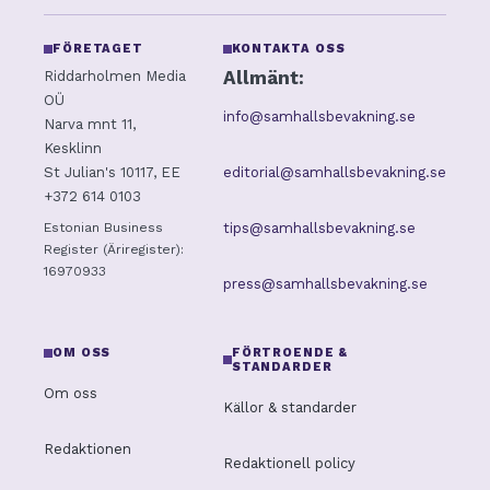
FÖRETAGET
KONTAKTA OSS
Allmänt:
Riddarholmen Media
OÜ
info@samhallsbevakning.se
Narva mnt 11,
Kesklinn
editorial@samhallsbevakning.se
St Julian's 10117, EE
+372 614 0103
tips@samhallsbevakning.se
Estonian Business
Register (Äriregister):
16970933
press@samhallsbevakning.se
OM OSS
FÖRTROENDE &
STANDARDER
Om oss
Källor & standarder
Redaktionen
Redaktionell policy